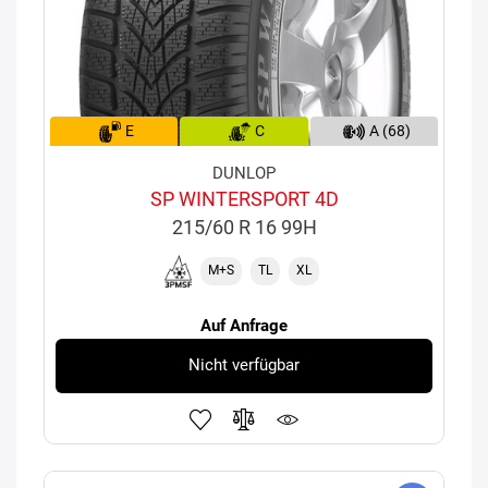
E
C
A (68)
DUNLOP
SP WINTERSPORT 4D
215/60 R 16 99H
M+S
TL
XL
Auf Anfrage
Nicht verfügbar