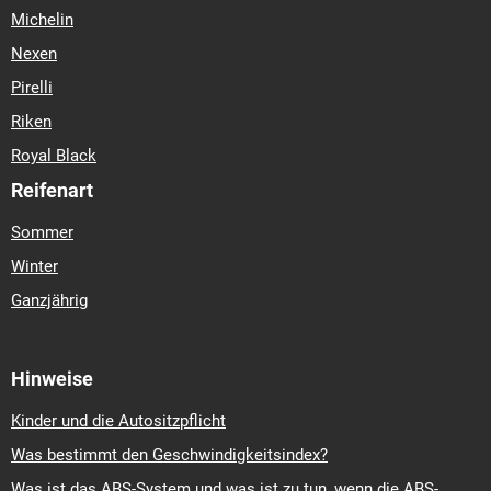
Michelin
Nexen
Pirelli
Riken
Royal Black
Reifenart
Sommer
Winter
Ganzjährig
Hinweise
Kinder und die Autositzpflicht
Was bestimmt den Geschwindigkeitsindex?
Was ist das ABS-System und was ist zu tun, wenn die ABS-