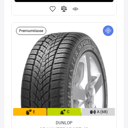
Premiumklasse
E
C
A (68)
DUNLOP