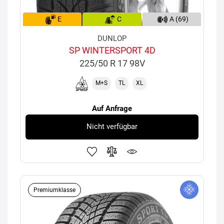
E
C
A (69)
DUNLOP
SP WINTERSPORT 4D
225/50 R 17 98V
M+S
TL
XL
Auf Anfrage
Nicht verfügbar
Premiumklasse