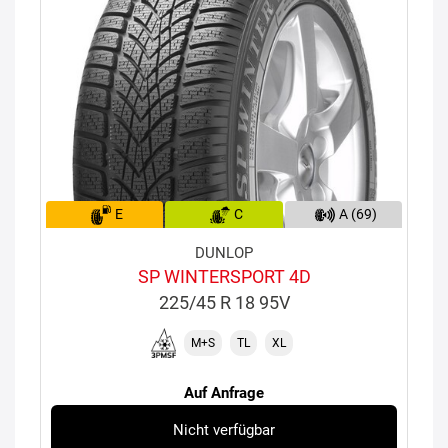
E
C
A (69)
DUNLOP
SP WINTERSPORT 4D
225/45 R 18 95V
M+S
TL
XL
Auf Anfrage
Nicht verfügbar