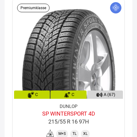
Premiumklasse
C
C
A (67)
DUNLOP
SP WINTERSPORT 4D
215/55 R 16 97H
M+S
TL
XL