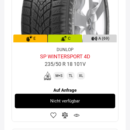
E
C
A (69)
DUNLOP
SP WINTERSPORT 4D
235/50 R 18 101V
M+S
TL
XL
Auf Anfrage
Nicht verfügbar