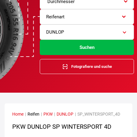
Durchmesser
Reifenart
DUNLOP
Suchen
Fotografiere und suche
Home
|
Reifen
|
PKW
|
DUNLOP
|
SP_WINTERSPORT_4D
PKW DUNLOP SP WINTERSPORT 4D