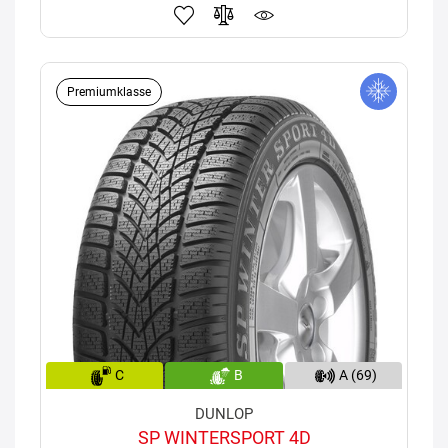
Premiumklasse
C
B
A (69)
DUNLOP
SP WINTERSPORT 4D