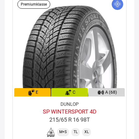
Premiumklasse
E
C
A (68)
DUNLOP
SP WINTERSPORT 4D
215/65 R 16 98T
M+S
TL
XL