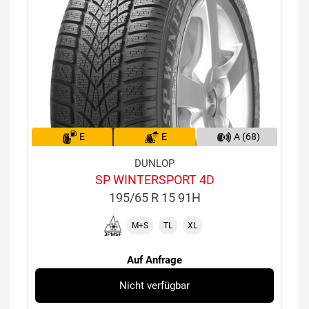
E
E
A (68)
DUNLOP
SP WINTERSPORT 4D
195/65 R 15 91H
M+S
TL
XL
Auf Anfrage
Nicht verfügbar