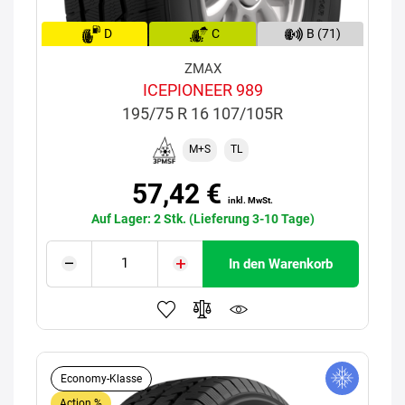
D
C
B (71)
ZMAX
ICEPIONEER 989
195/75 R 16 107/105R
M+S
TL
57,42 €
inkl. MwSt.
Auf Lager: 2 Stk. (Lieferung 3-10 Tage)
In den Warenkorb
Economy-Klasse
Action %