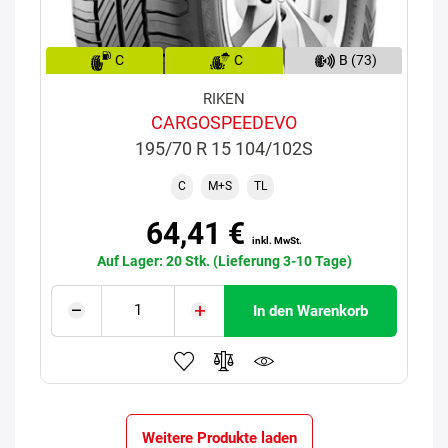
C
C
B (73)
RIKEN
CARGOSPEEDEVO
195/70 R 15 104/102S
C
M+S
TL
64,41 €
inkl. MwSt.
Auf Lager: 20 Stk. (Lieferung 3-10 Tage)
In den Warenkorb
Weitere Produkte laden