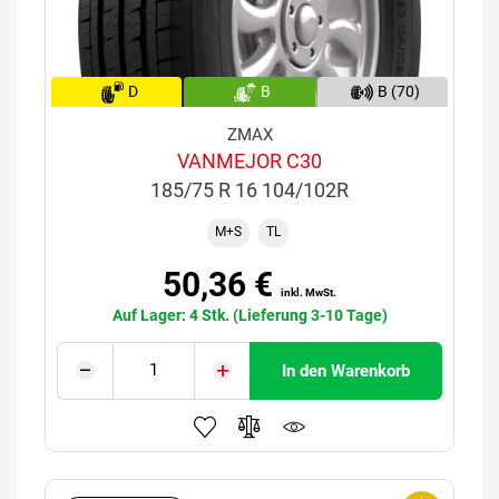
D
B
B (70)
ZMAX
VANMEJOR C30
185/75 R 16 104/102R
M+S
TL
50,36 €
inkl. MwSt.
Auf Lager: 4 Stk. (Lieferung 3-10 Tage)
In den Warenkorb