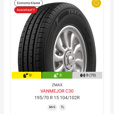
Economy-Klasse
Ausverkauf !!
D
B
B (70)
ZMAX
VANMEJOR C30
195/70 R 15 104/102R
M+S
TL