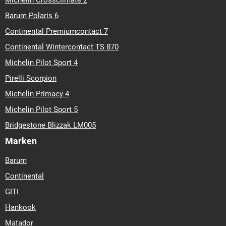
Michelin Crossclimate 2
15
265-70-r-17
265-75-r-16
275-65-r-17
275-65-r-18
285-
Barum Polaris 6
55-r-16
285-65-r-16
285-70-r-17
285-75-r-16
315-55-r-17
650-80-r-16
700-80-r-16
750-80-r-16
Continental Premiumcontact 7
Continental Wintercontact TS 870
Michelin Pilot Sport 4
Pirelli Scorpion
Michelin Primacy 4
Michelin Pilot Sport 5
Bridgestone Blizzak LM005
Marken
Barum
Continental
GITI
Hankook
Matador