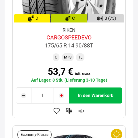
D
C
B (73)
RIKEN
CARGOSPEEDEVO
175/65 R 14 90/88T
C
M+S
TL
53,7 €
inkl. MwSt.
Auf Lager: 8 Stk. (Lieferung 3-10 Tage)
In den Warenkorb
Economy-Klasse