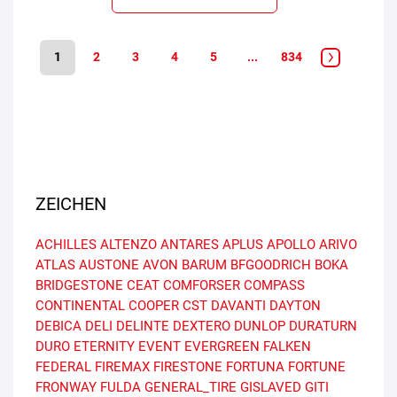
1
2
3
4
5
...
834
ZEICHEN
ACHILLES
ALTENZO
ANTARES
APLUS
APOLLO
ARIVO
ATLAS
AUSTONE
AVON
BARUM
BFGOODRICH
BOKA
BRIDGESTONE
CEAT
COMFORSER
COMPASS
CONTINENTAL
COOPER
CST
DAVANTI
DAYTON
DEBICA
DELI
DELINTE
DEXTERO
DUNLOP
DURATURN
DURO
ETERNITY
EVENT
EVERGREEN
FALKEN
FEDERAL
FIREMAX
FIRESTONE
FORTUNA
FORTUNE
FRONWAY
FULDA
GENERAL_TIRE
GISLAVED
GITI