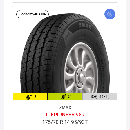
Economy-Klasse
D
C
B (71)
ZMAX
ICEPIONEER 989
175/70 R 14 95/93T