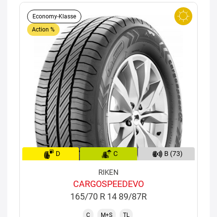
Economy-Klasse
Action %
D
C
B (73)
RIKEN
CARGOSPEEDEVO
165/70 R 14 89/87R
C
M+S
TL