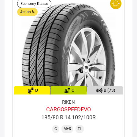
Economy-Klasse
Action %
D
C
B (73)
RIKEN
CARGOSPEEDEVO
185/80 R 14 102/100R
C
M+S
TL