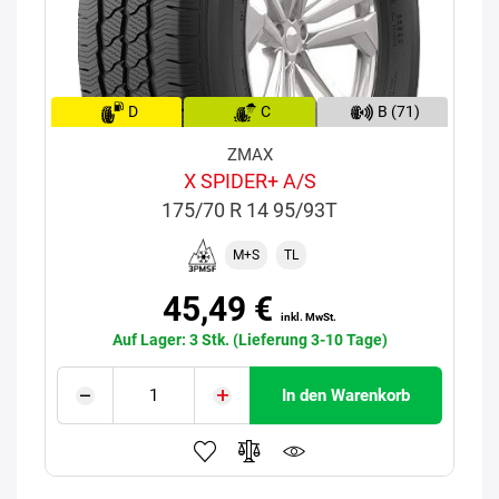
D
C
B (71)
ZMAX
X SPIDER+ A/S
175/70 R 14 95/93T
M+S
TL
45,49 €
inkl. MwSt.
Auf Lager: 3 Stk. (Lieferung 3-10 Tage)
In den Warenkorb