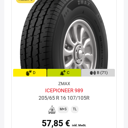
D
C
B (71)
ZMAX
ICEPIONEER 989
205/65 R 16 107/105R
M+S
TL
57,85 €
inkl. MwSt.