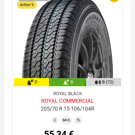
Action %
D
B
B (72)
ROYAL BLACK
ROYAL COMMERCIAL
205/70 R 15 106/104R
C
M+S
TL
55,34 €