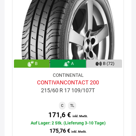
B
A
B (72)
CONTINENTAL
CONTIVANCONTACT 200
215/60 R 17 109/107T
C
TL
171,6 €
inkl. MwSt.
Auf Lager: 2 Stk. (Lieferung 3-10 Tage)
175,76 €
inkl. MwSt.