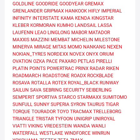
GOLDLINE
GOODRIDE
GOODYEAR
GREMAX
GRENLANDER
GRIPMAX
HANKOOK
HIFLY
IMPERIAL
INFINITY
INTERSTATE
KAMA
KENDA
KINGSTAR
KLEBER
KORMORAN
KUMHO
LANDSAIL
LASSA
LAUFENN
LEAO
LINGLONG
MABOR
MATADOR
MAXXIS
MAZZINI
MEMBAT
MICHELIN
MILESTONE
MINERVA
MIRAGE
MITAS
MOMO
NANKANG
NEXEN
NOKIAN_TYRES
NORDEXX
NOVEX
ONYX
ORIUM
OVATION
OZKA
PACE
PAXARO
PETLAS
PIRELLI
PLATIN
POINTS
POWERTRAC
PRINX
RADAR
RIKEN
ROADMARCH
ROADSTONE
ROADX
ROCKBLADE
ROSAVA
ROTALLA
ROTEX
ROYAL_BLACK
RUNWAY
SAILUN
SAVA
SEBRING
SECURITY
SEIBERLING
SEMPERIT
SPORTIVA
STARCO
STARMAXX
SUMITOMO
SUNFULL
SUNNY
SUPERIA
SYRON
TAURUS
TIGAR
TORQUE
TOURADOR
TOYO
TRACMAX
TRELLEBORG
TRIANGLE
TRISTAR
TYFOON
UNIGRIP
UNIROYAL
VIATTI
VIKING
VREDESTEIN
WANDA
WANLI
WATERFALL
WESTLAKE
WINDFORCE
WINRUN