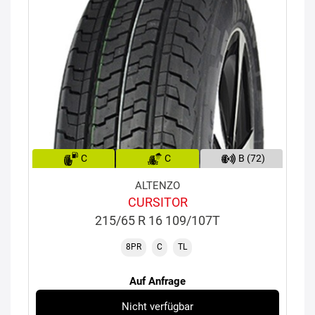
C
C
B (72)
ALTENZO
CURSITOR
215/65 R 16 109/107T
8PR
C
TL
Auf Anfrage
Nicht verfügbar