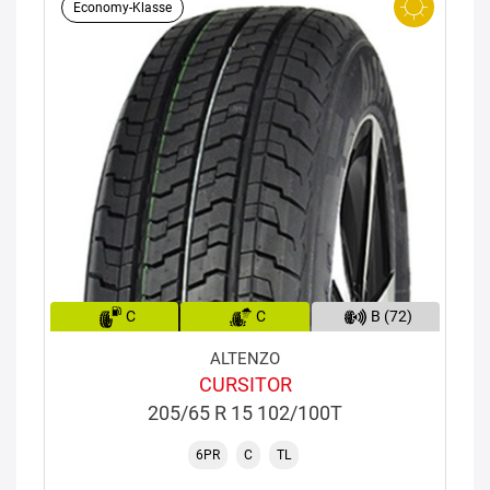
Economy-Klasse
C
C
B (72)
ALTENZO
CURSITOR
205/65 R 15 102/100T
6PR
C
TL