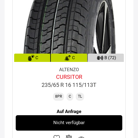
C
C
B (72)
ALTENZO
CURSITOR
235/65 R 16 115/113T
8PR
C
TL
Auf Anfrage
Nicht verfügbar