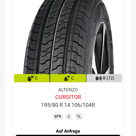
C
C
B (72)
ALTENZO
CURSITOR
195/80 R 14 106/104R
8PR
C
TL
Auf Anfrage