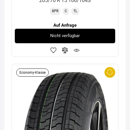
205/70 R 15 106/104S
8PR
C
TL
Auf Anfrage
Nicht verfügbar
Economy-Klasse