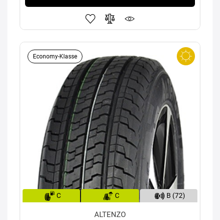
Economy-Klasse
C
C
B (72)
ALTENZO