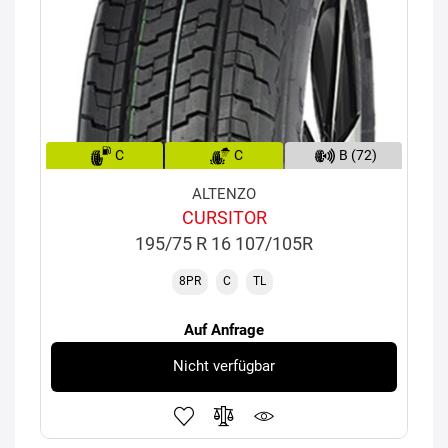
C
C
B (72)
ALTENZO
CURSITOR
195/75 R 16 107/105R
8PR
C
TL
Auf Anfrage
Nicht verfügbar