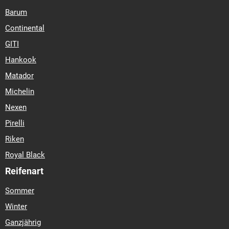
Barum
Continental
GITI
Hankook
Matador
Michelin
Nexen
Pirelli
Riken
Royal Black
Reifenart
Sommer
Winter
Ganzjährig