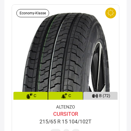
Economy-Klasse
C
C
B (72)
ALTENZO
CURSITOR
215/65 R 15 104/102T