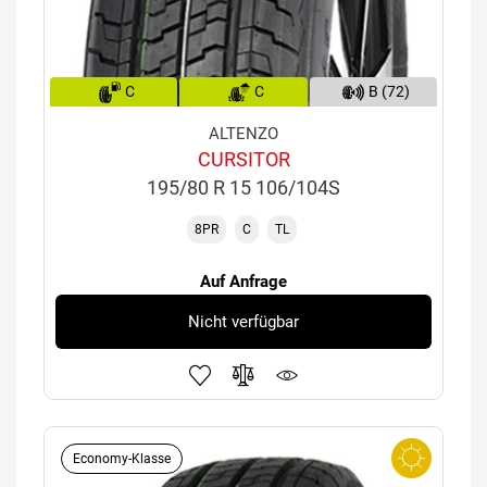
C
C
B (72)
ALTENZO
CURSITOR
195/80 R 15 106/104S
8PR
C
TL
Auf Anfrage
Nicht verfügbar
Economy-Klasse