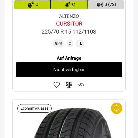
C
C
B (72)
ALTENZO
CURSITOR
225/70 R 15 112/110S
8PR
C
TL
Auf Anfrage
Nicht verfügbar
Economy-Klasse