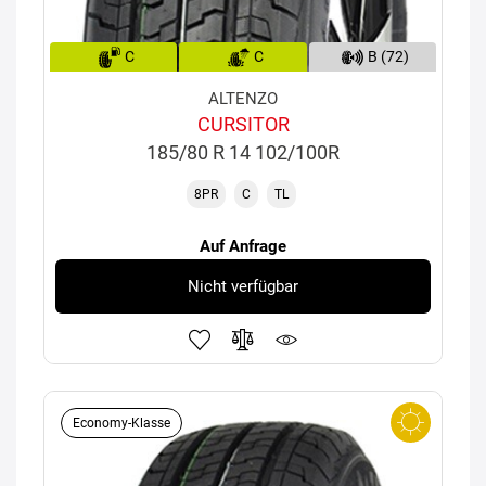
C
C
B (72)
ALTENZO
CURSITOR
185/80 R 14 102/100R
8PR
C
TL
Auf Anfrage
Nicht verfügbar
Economy-Klasse