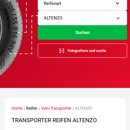
Reifenart
ALTENZO
Suchen
Fotografiere und suche
Home
|
Reifen
|
Van/Transporter
|
ALTENZO
TRANSPORTER REIFEN ALTENZO