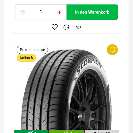
In den Warenkorb
Premiumklasse
Action %