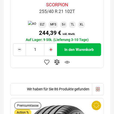
SCORPION
255/40 R 21 102T
ELT
MFS
S-I
TL
XL
244,39 €
inkl. MwSt.
Auf Lager: 9 Stk. (Lieferung 3-10 Tage)
In den Warenkorb
Wir haben für Sie 86 Produkte gefunden
Premiumklasse
Action %