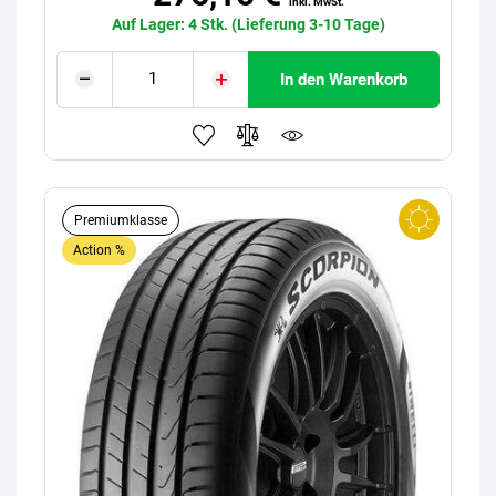
inkl. MwSt.
Auf Lager: 4 Stk. (Lieferung 3-10 Tage)
In den Warenkorb
Premiumklasse
Action %