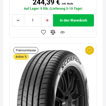
244,39 €
inkl. MwSt.
Auf Lager: 9 Stk. (Lieferung 3-10 Tage)
In den Warenkorb
Premiumklasse
Action %