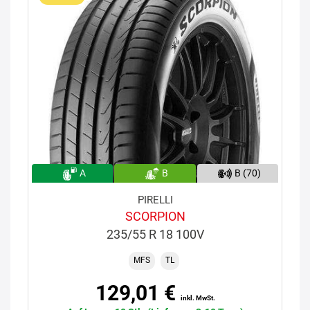
A
B
B (70)
PIRELLI
SCORPION
235/55 R 18 100V
MFS
TL
129,01 €
inkl. MwSt.