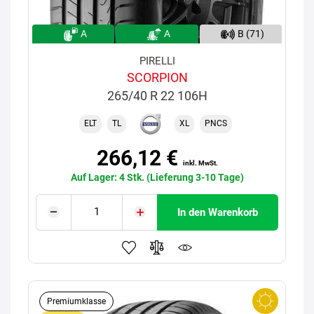
A
A
B (71)
PIRELLI
SCORPION
265/40 R 22 106H
ELT
TL
XL
PNCS
266,12 €
inkl. MwSt.
Auf Lager: 4 Stk. (Lieferung 3-10 Tage)
In den Warenkorb
Premiumklasse