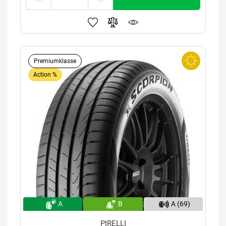
Premiumklasse
Action %
A
B
A (69)
PIRELLI