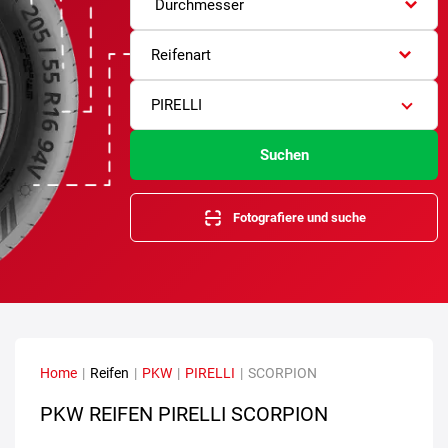
Durchmesser
Reifenart
PIRELLI
Suchen
Fotografiere und suche
Home
|
Reifen
|
PKW
|
PIRELLI
|
SCORPION
PKW REIFEN PIRELLI SCORPION