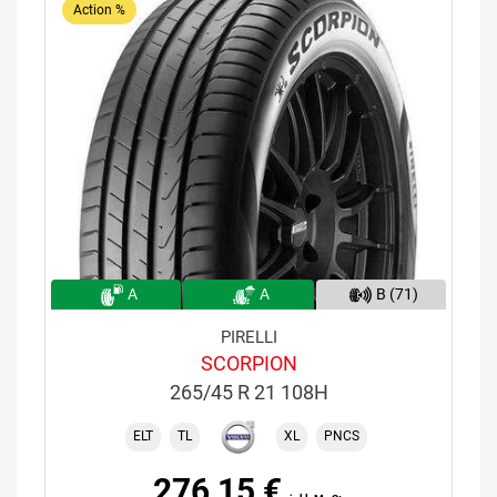
Action %
A
A
B (71)
PIRELLI
SCORPION
265/45 R 21 108H
ELT
TL
XL
PNCS
276,15 €