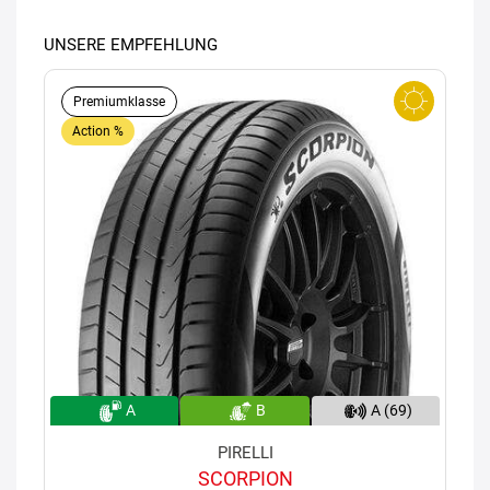
UNSERE EMPFEHLUNG
Premiumklasse
Action %
A
B
A (69)
PIRELLI
SCORPION