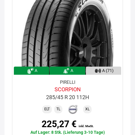
A
A
A (71)
PIRELLI
SCORPION
285/45 R 20 112H
ELT
TL
XL
225,27 €
inkl. MwSt.
Auf Lager: 8 Stk. (Lieferung 3-10 Tage)