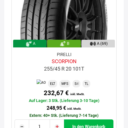
A
B
A (69)
PIRELLI
SCORPION
255/45 R 20 101T
ELT
MFS
S-I
TL
232,67 €
inkl. MwSt.
Auf Lager: 3 Stk. (Lieferung 3-10 Tage)
248,95 €
inkl. MwSt.
Extern: 40+ Stk. (Lieferung 7-14 Tage)
In den Warenkorb