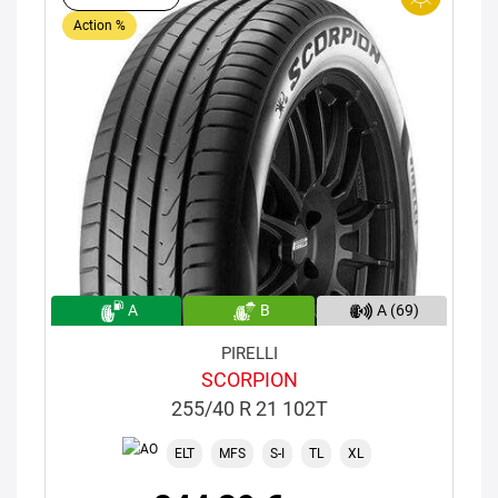
Action %
A
B
A (69)
PIRELLI
SCORPION
255/40 R 21 102T
ELT
MFS
S-I
TL
XL