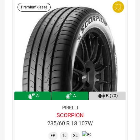
Premiumklasse
A
A
B (70)
PIRELLI
SCORPION
235/60 R 18 107W
FP
TL
XL