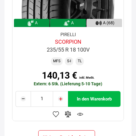
A
A
A (68)
PIRELLI
SCORPION
235/55 R 18 100V
MFS
S-I
TL
140,13 €
inkl. MwSt.
Extern: 6 Stk. (Lieferung 5-10 Tage)
In den Warenkorb