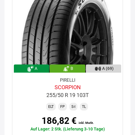
A
B
A (69)
PIRELLI
SCORPION
255/50 R 19 103T
ELT
FP
S-I
TL
186,82 €
inkl. MwSt.
Auf Lager: 2 Stk. (Lieferung 3-10 Tage)