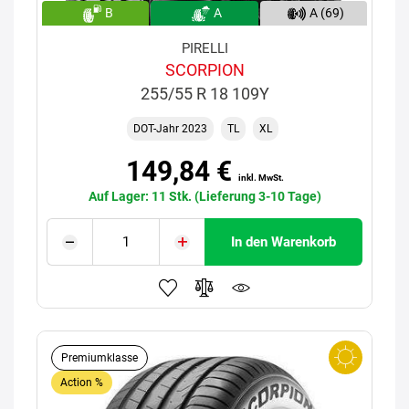
B
A
A (69)
PIRELLI
SCORPION
255/55 R 18 109Y
DOT-Jahr 2023
TL
XL
149,84 €
inkl. MwSt.
Auf Lager: 11 Stk. (Lieferung 3-10 Tage)
In den Warenkorb
Premiumklasse
Action %