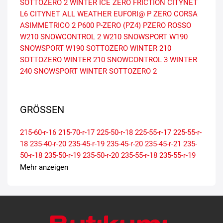
SOTTOZERO 2
WINTER ICE ZERO FRICTION
CITYNET
L6
CITYNET ALL WEATHER
EUFORI@
P ZERO CORSA
ASIMMETRICO 2
P600
P-ZERO (PZ4)
PZERO
ROSSO
W210 SNOWCONTROL 2
W210 SNOWSPORT
W190
SNOWSPORT
W190 SOTTOZERO
WINTER 210
SOTTOZERO
WINTER 210 SNOWCONTROL 3
WINTER
240 SNOWSPORT
WINTER SOTTOZERO 2
GRÖSSEN
215-60-r-16
215-70-r-17
225-50-r-18
225-55-r-17
225-55-r-
18
235-40-r-20
235-45-r-19
235-45-r-20
235-45-r-21
235-
50-r-18
235-50-r-19
235-50-r-20
235-55-r-18
235-55-r-19
235-60-r-18
235-60-r-19
255-40-r-20
255-40-r-21
255-40-r-
Mehr anzeigen
22
255-45-r-19
255-45-r-20
255-45-r-21
255-50-r-19
255-
50-r-20
255-55-r-18
255-55-r-19
255-60-r-18
265-40-r-21
265-40-r-22
265-45-r-21
275-45-r-20
275-50-r-21
285-45-r-
20
295-35-r-22
295-40-r-21