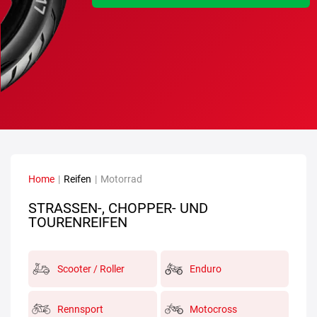
Home
|
Reifen
|
Motorrad
STRASSEN-, CHOPPER- UND T
OURENREIFEN
Scooter / Roller
Enduro
Rennsport
Motocross