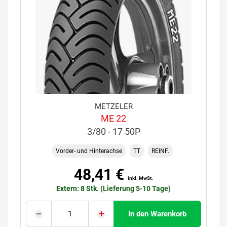
METZELER
ME 22
3/80 - 17 50P
Vorder- und Hinterachse
TT
REINF.
48,41 €
inkl. MwSt.
Extern: 8 Stk. (Lieferung 5-10 Tage)
In den Warenkorb