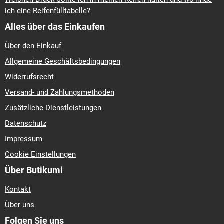
40-r-18
240-45-r-17
240-50-r-16
240-55-r-16
250-40-r-18
ich eine Reifenfülltabelle?
260-35-r-21
260-40-r-18
275-80-r-18
280-35-r-18
280-40-r-
Alles über das Einkaufen
20
300-35-r-18
300-80-r-18
330-30-r-17
Über den Einkauf
Allgemeine Geschäftsbedingungen
Widerrufsrecht
Versand- und Zahlungsmethoden
Zusätzliche Dienstleistungen
Datenschutz
Impressum
Cookie Einstellungen
Über Butikumi
Kontakt
Über uns
Folgen Sie uns