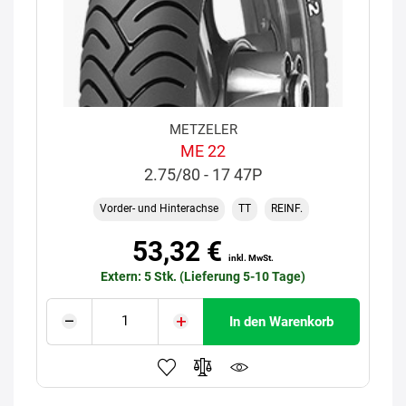
METZELER
ME 22
2.75/80 - 17 47P
Vorder- und Hinterachse
TT
REINF.
53,32 €
inkl. MwSt.
Extern: 5 Stk. (Lieferung 5-10 Tage)
In den Warenkorb