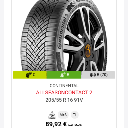
C
B
B (70)
CONTINENTAL
ALLSEASONCONTACT 2
205/55 R 16 91V
M+S
TL
89,92 €
inkl. MwSt.