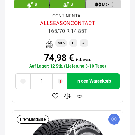
B
B
B (71)
CONTINENTAL
ALLSEASONCONTACT
165/70 R 14 85T
M+S
TL
XL
74,98 €
inkl. MwSt.
Auf Lager: 12 Stk. (Lieferung 3-10 Tage)
In den Warenkorb
Premiumklasse