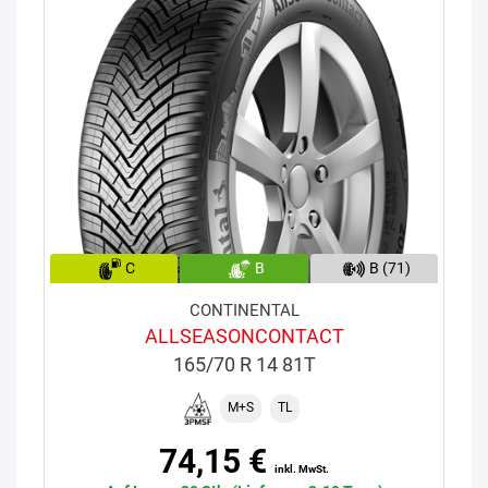
C
B
B (71)
CONTINENTAL
ALLSEASONCONTACT
165/70 R 14 81T
M+S
TL
74,15 €
inkl. MwSt.