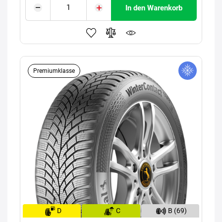
In den Warenkorb
Premiumklasse
D
C
B (69)