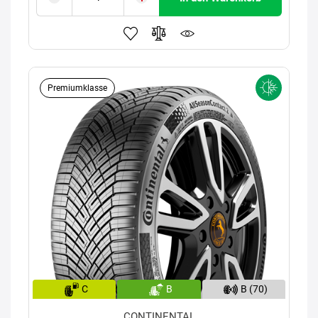
Premiumklasse
C
B
B (70)
CONTINENTAL