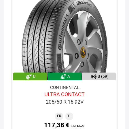
B
A
B (69)
CONTINENTAL
ULTRA CONTACT
205/60 R 16 92V
FR
TL
117,38 €
inkl. MwSt.