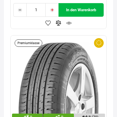
In den Warenkorb
Premiumklasse
B
B
B (70)