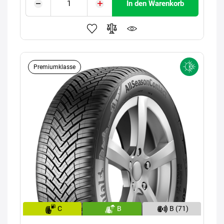
In den Warenkorb
Premiumklasse
C
B
B (71)