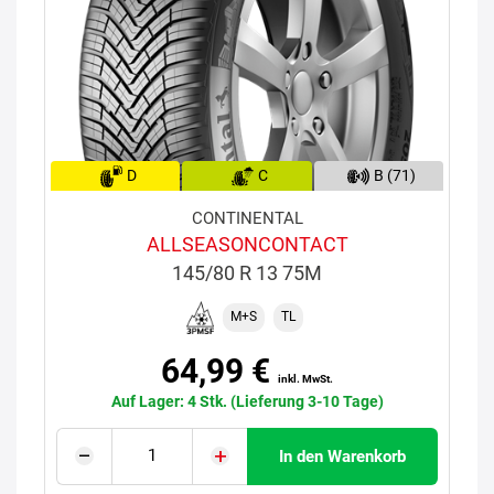
D
C
B (71)
CONTINENTAL
ALLSEASONCONTACT
145/80 R 13 75M
M+S
TL
64,99 €
inkl. MwSt.
Auf Lager: 4 Stk. (Lieferung 3-10 Tage)
In den Warenkorb