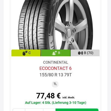
C
B
B (70)
CONTINENTAL
ECOCONTACT 6
155/80 R 13 79T
TL
77,48 €
inkl. MwSt.
Auf Lager: 4 Stk. (Lieferung 3-10 Tage)