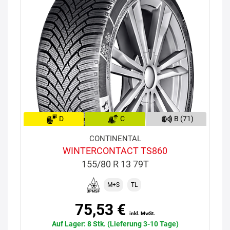
D
C
B (71)
CONTINENTAL
WINTERCONTACT TS860
155/80 R 13 79T
M+S
TL
75,53 €
inkl. MwSt.
Auf Lager: 8 Stk. (Lieferung 3-10 Tage)