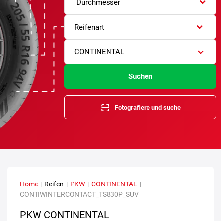
Durchmesser
Reifenart
CONTINENTAL
Suchen
Fotografiere und suche
Home
|
Reifen
|
PKW
|
CONTINENTAL
|
CONTIWINTERCONTACT_TS830P_SUV
PKW CONTINENTAL