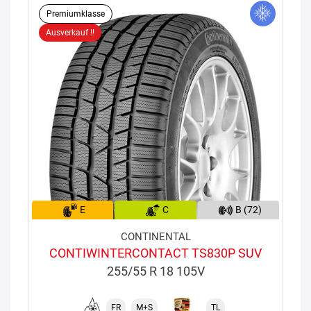
Premiumklasse
Ausverkauf !!
E
C
B (72)
CONTINENTAL
CONTIWINTERCONTACT TS830P SUV
255/55 R 18 105V
FR
M+S
TL