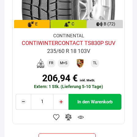
E
C
B (72)
CONTINENTAL
CONTIWINTERCONTACT TS830P SUV
235/60 R 18 103V
FR
M+S
TL
206,94 €
inkl. MwSt.
Extern: 1 Stk. (Lieferung 5-10 Tage)
In den Warenkorb