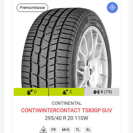
Premiumklasse
C
C
B (75)
CONTINENTAL
CONTIWINTERCONTACT TS830P SUV
295/40 R 20 110W
FR
M+S
TL
XL