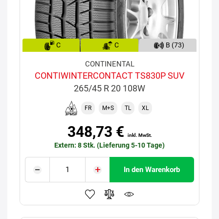
C
C
B (73)
CONTINENTAL
CONTIWINTERCONTACT TS830P SUV
265/45 R 20 108W
FR
M+S
TL
XL
348,73 €
inkl. MwSt.
Extern: 8 Stk. (Lieferung 5-10 Tage)
In den Warenkorb