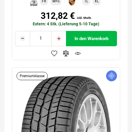
FR
M+S
TL
XL
312,82 €
inkl. MwSt.
Extern: 4 Stk. (Lieferung 5-10 Tage)
In den Warenkorb
Premiumklasse