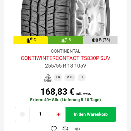
D
B
B (73)
CONTINENTAL
CONTIWINTERCONTACT TS830P SUV
255/55 R 18 105V
FR
M+S
TL
168,83 €
inkl. MwSt.
Extern: 40+ Stk. (Lieferung 5-10 Tage)
In den Warenkorb