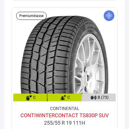
Premiumklasse
C
C
B (73)
CONTINENTAL
CONTIWINTERCONTACT TS830P SUV
255/55 R 19 111H