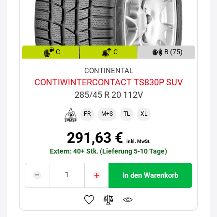
C
C
B (75)
CONTINENTAL
CONTIWINTERCONTACT TS830P SUV
285/45 R 20 112V
FR
M+S
TL
XL
291,63 €
inkl. MwSt.
Extern: 40+ Stk. (Lieferung 5-10 Tage)
In den Warenkorb