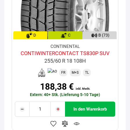
D
C
B (73)
CONTINENTAL
CONTIWINTERCONTACT TS830P SUV
255/60 R 18 108H
FR
M+S
TL
188,38 €
inkl. MwSt.
Extern: 40+ Stk. (Lieferung 5-10 Tage)
In den Warenkorb