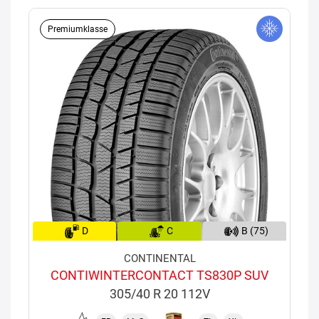
Premiumklasse
D
C
B (75)
CONTINENTAL
CONTIWINTERCONTACT TS830P SUV
305/40 R 20 112V