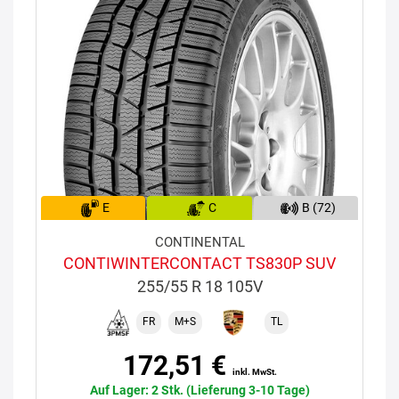
E
C
B (72)
CONTINENTAL
CONTIWINTERCONTACT TS830P SUV
255/55 R 18 105V
FR
M+S
TL
172,51 €
inkl. MwSt.
Auf Lager: 2 Stk. (Lieferung 3-10 Tage)