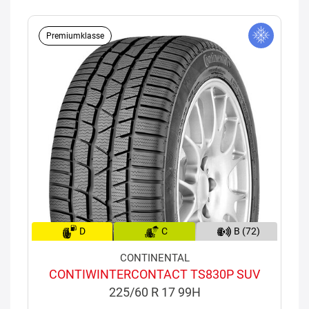
Premiumklasse
D
C
B (72)
CONTINENTAL
CONTIWINTERCONTACT TS830P SUV
225/60 R 17 99H