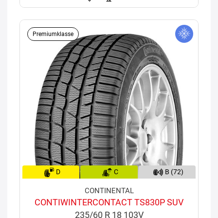
Premiumklasse
D
C
B (72)
CONTINENTAL
CONTIWINTERCONTACT TS830P SUV
235/60 R 18 103V