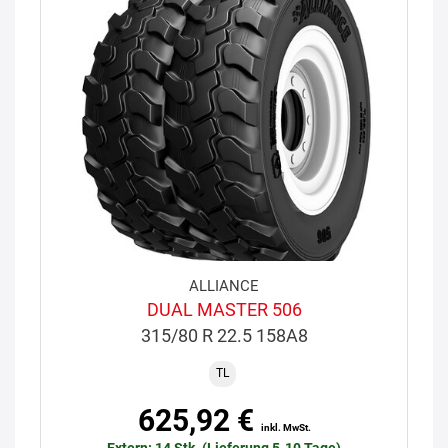
ALLIANCE
DUAL MASTER 506
315/80 R 22.5 158A8
TL
625,92 €
inkl. MwSt.
Extern: 14 Stk. (Lieferung 5-10 Tage)