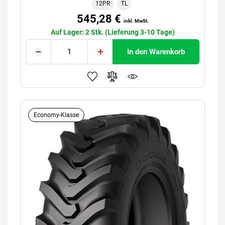
12PR
TL
545,28 €
inkl. MwSt.
Auf Lager: 2 Stk. (Lieferung 3-10 Tage)
In den Warenkorb
Economy-Klasse