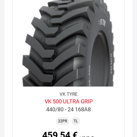
VK TYRE
VK 500 ULTRA GRIP
440/80 - 24 168A8
22PR
TL
459,54 €