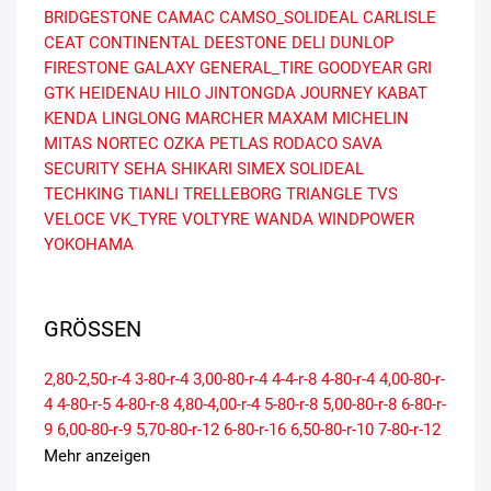
BRIDGESTONE
CAMAC
CAMSO_SOLIDEAL
CARLISLE
CEAT
CONTINENTAL
DEESTONE
DELI
DUNLOP
FIRESTONE
GALAXY
GENERAL_TIRE
GOODYEAR
GRI
GTK
HEIDENAU
HILO
JINTONGDA
JOURNEY
KABAT
KENDA
LINGLONG
MARCHER
MAXAM
MICHELIN
MITAS
NORTEC
OZKA
PETLAS
RODACO
SAVA
SECURITY
SEHA
SHIKARI
SIMEX
SOLIDEAL
TECHKING
TIANLI
TRELLEBORG
TRIANGLE
TVS
VELOCE
VK_TYRE
VOLTYRE
WANDA
WINDPOWER
YOKOHAMA
GRÖSSEN
2,80-2,50-r-4
3-80-r-4
3,00-80-r-4
4-4-r-8
4-80-r-4
4,00-80-r-
4
4-80-r-5
4-80-r-8
4,80-4,00-r-4
5-80-r-8
5,00-80-r-8
6-80-r-
9
6,00-80-r-9
5,70-80-r-12
6-80-r-16
6,50-80-r-10
7-80-r-12
7,00-80-r-12
6,70-80-r-13
7-80-r-15
8,25-80-r-15
7,50-80-r-
Mehr anzeigen
15
8,15-80-r-15
7,50-80-r-16
8,25-80-r-20
7,50-80-r-20