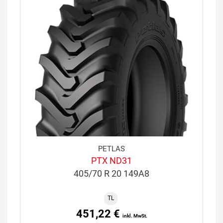
PETLAS
PTX ND31
405/70 R 20 149A8
TL
451,22 €
inkl. MwSt.