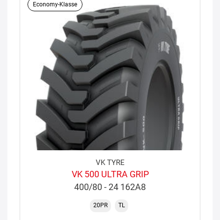
Economy-Klasse
VK TYRE
VK 500 ULTRA GRIP
400/80 - 24 162A8
20PR
TL