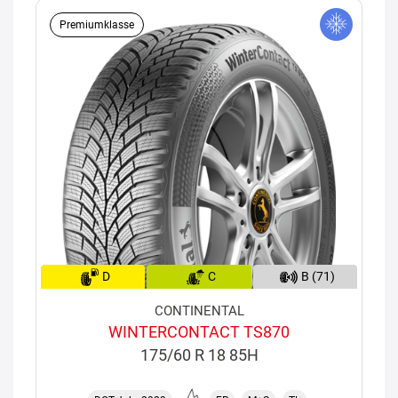
Premiumklasse
D
C
B (71)
CONTINENTAL
WINTERCONTACT TS870
175/60 R 18 85H