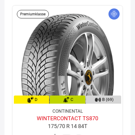
Premiumklasse
D
C
B (69)
CONTINENTAL
WINTERCONTACT TS870
175/70 R 14 84T