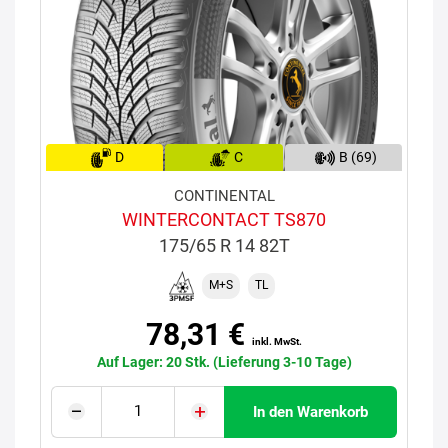
D
C
B (69)
CONTINENTAL
WINTERCONTACT TS870
175/65 R 14 82T
M+S
TL
78,31 €
inkl. MwSt.
Auf Lager: 20 Stk. (Lieferung 3-10 Tage)
In den Warenkorb