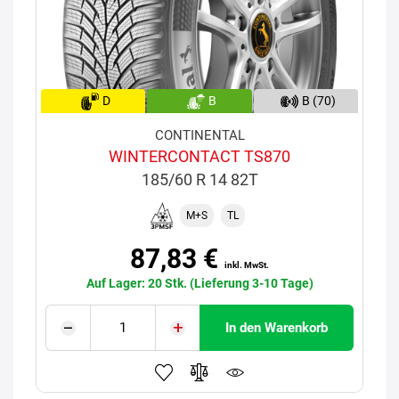
D
B
B (70)
CONTINENTAL
WINTERCONTACT TS870
185/60 R 14 82T
M+S
TL
87,83 €
inkl. MwSt.
Auf Lager: 20 Stk. (Lieferung 3-10 Tage)
In den Warenkorb