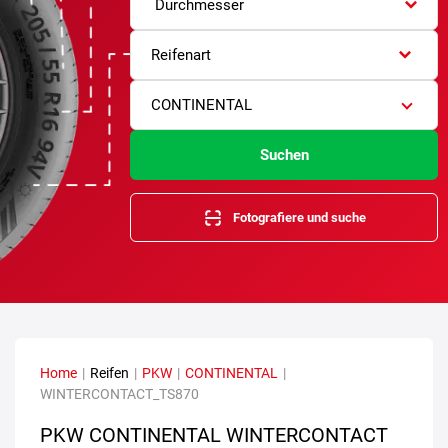
Durchmesser
Reifenart
CONTINENTAL
Suchen
Fotografiere und suche
Home
|
Reifen
|
PKW
|
CONTINENTAL
|
WINTERCONTACT_TS870
PKW CONTINENTAL WINTERCONTACT