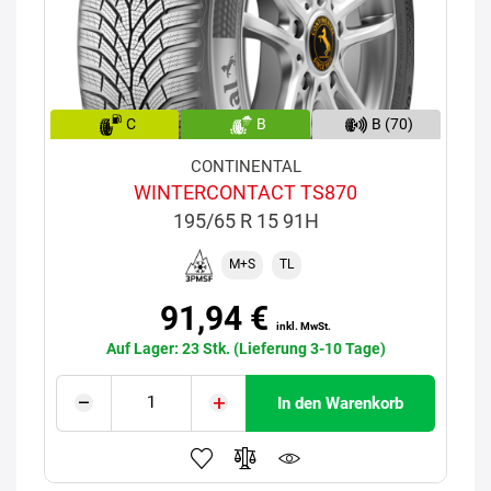
C
B
B (70)
CONTINENTAL
WINTERCONTACT TS870
195/65 R 15 91H
M+S
TL
91,94 €
inkl. MwSt.
Auf Lager: 23 Stk. (Lieferung 3-10 Tage)
In den Warenkorb