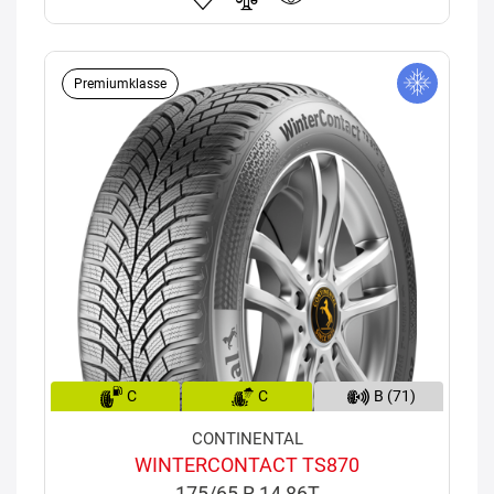
Premiumklasse
C
C
B (71)
CONTINENTAL
WINTERCONTACT TS870
175/65 R 14 86T