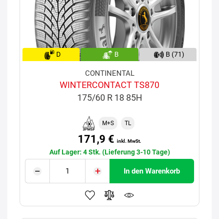
D
B
B (71)
CONTINENTAL
WINTERCONTACT TS870
175/60 R 18 85H
M+S
TL
171,9 €
inkl. MwSt.
Auf Lager: 4 Stk. (Lieferung 3-10 Tage)
In den Warenkorb