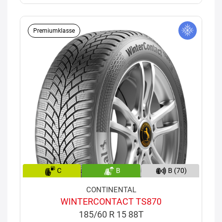
Premiumklasse
C
B
B (70)
CONTINENTAL
WINTERCONTACT TS870
185/60 R 15 88T