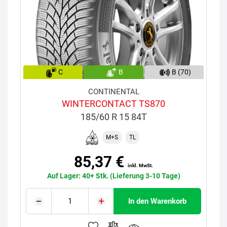
C
B
B (70)
CONTINENTAL
WINTERCONTACT TS870
185/60 R 15 84T
M+S
TL
85,37 €
inkl. MwSt.
Auf Lager: 40+ Stk. (Lieferung 3-10 Tage)
In den Warenkorb