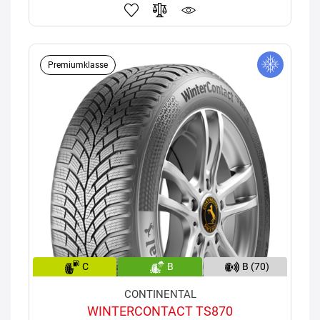
Premiumklasse
C
B
B (70)
CONTINENTAL
WINTERCONTACT TS870