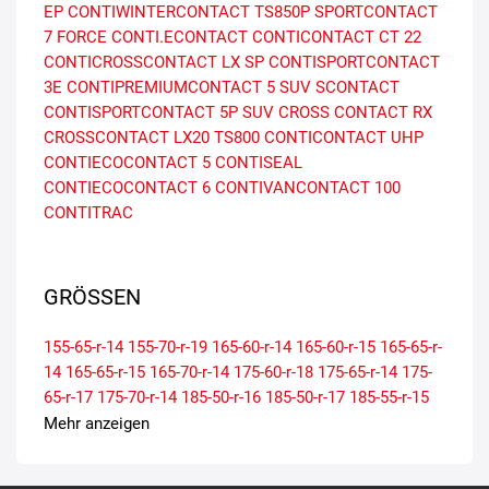
EP
CONTIWINTERCONTACT TS850P
SPORTCONTACT
7 FORCE
CONTI.ECONTACT
CONTICONTACT CT 22
CONTICROSSCONTACT LX SP
CONTISPORTCONTACT
3E
CONTIPREMIUMCONTACT 5 SUV
SCONTACT
CONTISPORTCONTACT 5P SUV
CROSS CONTACT RX
CROSSCONTACT LX20
TS800
CONTICONTACT UHP
CONTIECOCONTACT 5 CONTISEAL
CONTIECOCONTACT 6
CONTIVANCONTACT 100
CONTITRAC
GRÖSSEN
155-65-r-14
155-70-r-19
165-60-r-14
165-60-r-15
165-65-r-
14
165-65-r-15
165-70-r-14
175-60-r-18
175-65-r-14
175-
65-r-17
175-70-r-14
185-50-r-16
185-50-r-17
185-55-r-15
185-55-r-16
185-60-r-14
185-60-r-15
185-60-r-16
185-65-r-
Mehr anzeigen
14
185-65-r-15
185-70-r-14
195-45-r-16
195-45-r-17
195-
50-r-15
195-55-r-15
195-55-r-16
195-60-r-15
195-60-r-16