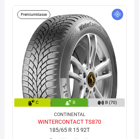
Premiumklasse
C
B
B (70)
CONTINENTAL
WINTERCONTACT TS870
185/65 R 15 92T