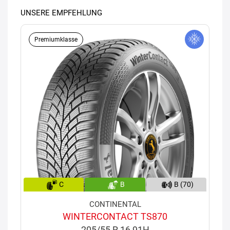
UNSERE EMPFEHLUNG
Premiumklasse
C
B
B (70)
CONTINENTAL
WINTERCONTACT TS870
205/55 R 16 91H