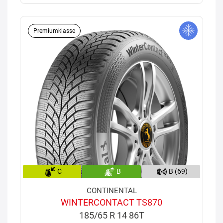
Premiumklasse
C
B
B (69)
CONTINENTAL
WINTERCONTACT TS870
185/65 R 14 86T