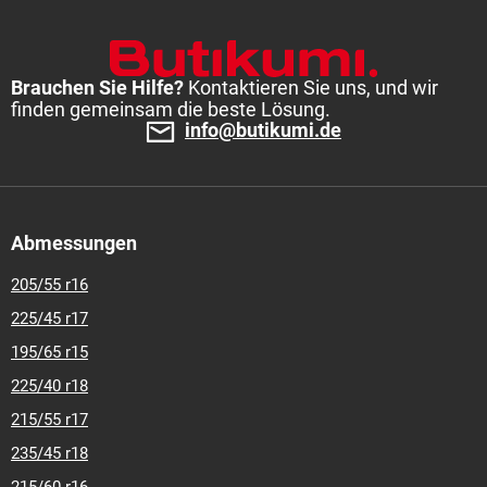
195-65-r-15
195-65-r-16
195-70-r-16
205-45-r-16
205-55-r-
16
205-60-r-15
205-60-r-16
205-65-r-15
205-65-r-16
215-
40-r-17
215-45-r-16
215-45-r-17
215-55-r-16
215-60-r-16
225-45-r-17
225-50-r-17
Brauchen Sie Hilfe?
Kontaktieren Sie uns, und wir
finden gemeinsam die beste Lösung.
info@butikumi.de
Abmessungen
205/55 r16
225/45 r17
195/65 r15
225/40 r18
215/55 r17
235/45 r18