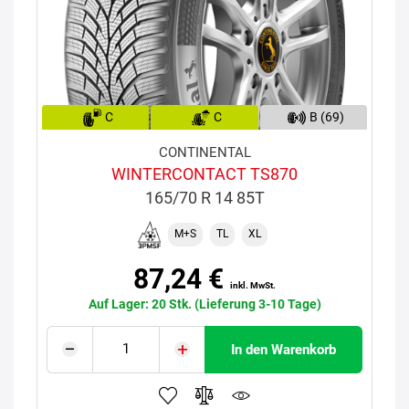
C
C
B (69)
CONTINENTAL
WINTERCONTACT TS870
165/70 R 14 85T
M+S
TL
XL
87,24 €
inkl. MwSt.
Auf Lager: 20 Stk. (Lieferung 3-10 Tage)
In den Warenkorb