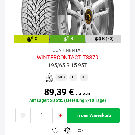
C
B
B (70)
CONTINENTAL
WINTERCONTACT TS870
195/65 R 15 95T
M+S
TL
XL
89,39 €
inkl. MwSt.
Auf Lager: 20 Stk. (Lieferung 3-10 Tage)
In den Warenkorb