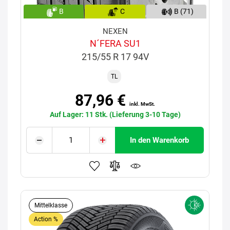
B
C
B (71)
NEXEN
N´FERA SU1
215/55 R 17 94V
TL
87,96 €
inkl. MwSt.
Auf Lager: 11 Stk. (Lieferung 3-10 Tage)
In den Warenkorb
Mittelklasse
Action %