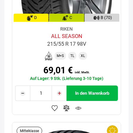
D
C
B (70)
RIKEN
ALL SEASON
215/55 R 17 98V
M+S
TL
XL
69,01 €
inkl. MwSt.
Auf Lager: 9 Stk. (Lieferung 3-10 Tage)
In den Warenkorb
Mittelklasse