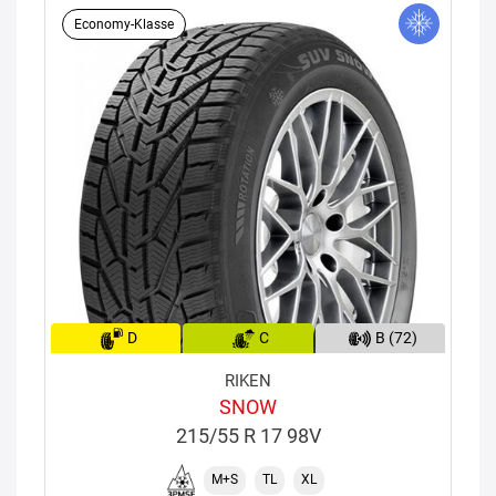
Economy-Klasse
D
C
B (72)
RIKEN
SNOW
215/55 R 17 98V
M+S
TL
XL