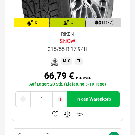
D
C
B (72)
RIKEN
SNOW
215/55 R 17 94H
M+S
TL
66,79 €
inkl. MwSt.
Auf Lager: 20 Stk. (Lieferung 3-10 Tage)
In den Warenkorb