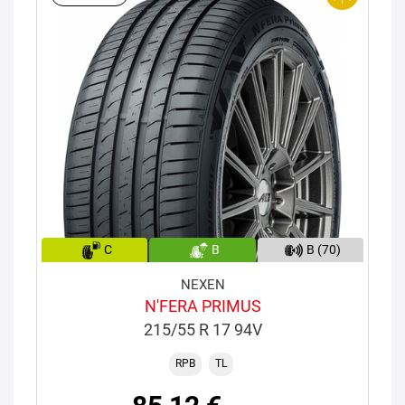
C
B
B (70)
NEXEN
N'FERA PRIMUS
215/55 R 17 94V
RPB
TL