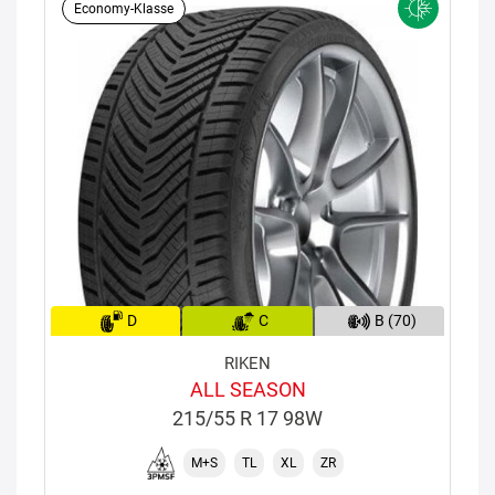
Economy-Klasse
D
C
B (70)
RIKEN
ALL SEASON
215/55 R 17 98W
M+S
TL
XL
ZR