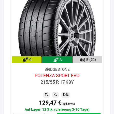
C
A
B (72)
BRIDGESTONE
POTENZA SPORT EVO
215/55 R 17 98Y
TL
XL
ENL
129,47 €
inkl. MwSt.
Auf Lager: 12 Stk. (Lieferung 3-10 Tage)