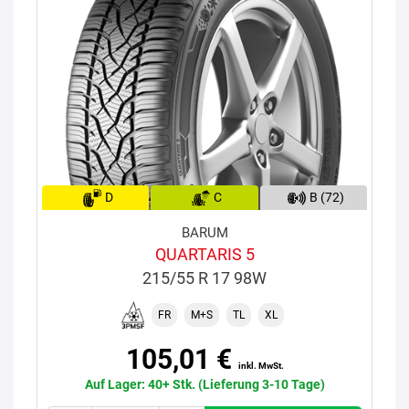
D
C
B (72)
BARUM
QUARTARIS 5
215/55 R 17 98W
FR
M+S
TL
XL
105,01 €
inkl. MwSt.
Auf Lager: 40+ Stk. (Lieferung 3-10 Tage)