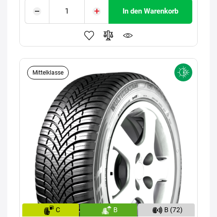
In den Warenkorb
Mittelklasse
C
B
B (72)