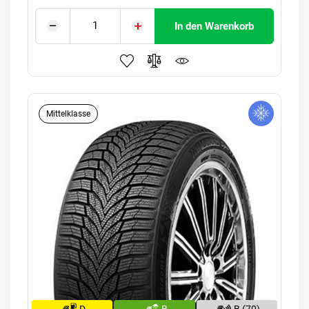
In den Warenkorb
Mittelklasse
D
B
B (70)