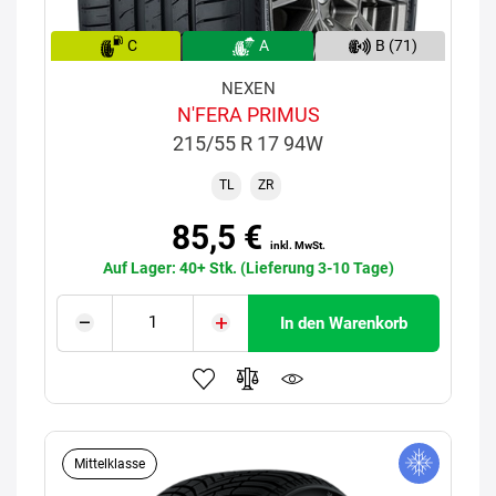
C
A
B (71)
NEXEN
N'FERA PRIMUS
215/55 R 17 94W
TL
ZR
85,5 €
inkl. MwSt.
Auf Lager: 40+ Stk. (Lieferung 3-10 Tage)
In den Warenkorb
Mittelklasse