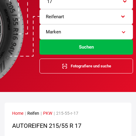
17
Reifenart
Marken
Suchen
Fotografiere und suche
Home
|
Reifen
|
PKW
|
215-55-r-17
AUTOREIFEN 215/55 R 17