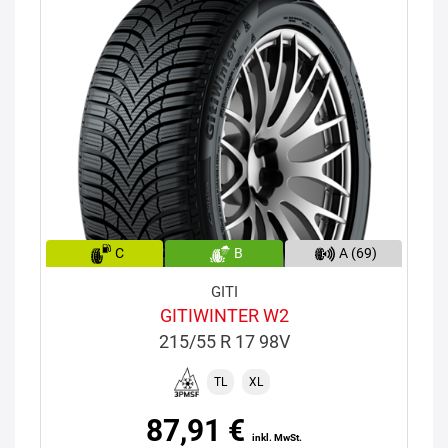
C
B
A (69)
GITI
GITIWINTER W2
215/55 R 17 98V
TL
XL
87,91 €
inkl. MwSt.