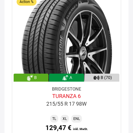
Action %
B
A
B (70)
BRIDGESTONE
TURANZA 6
215/55 R 17 98W
TL
XL
ENL
129,47 €
inkl. MwSt.