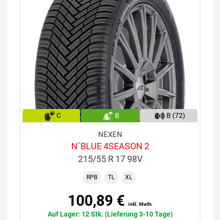
C
B
B (72)
NEXEN
N´BLUE 4SEASON 2
215/55 R 17 98V
RPB
TL
XL
100,89 €
inkl. MwSt.
Auf Lager: 12 Stk. (Lieferung 3-10 Tage)