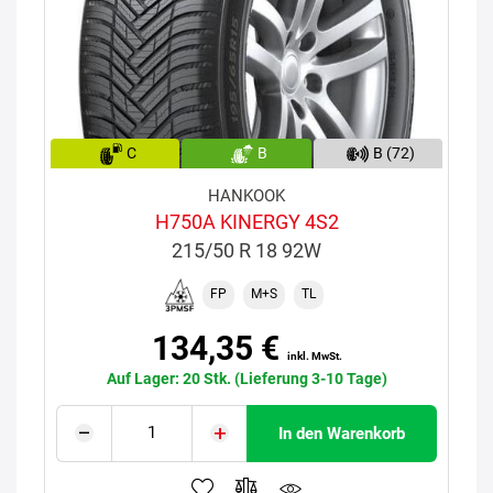
C
B
B (72)
HANKOOK
H750A KINERGY 4S2
215/50 R 18 92W
FP
M+S
TL
134,35 €
inkl. MwSt.
Auf Lager: 20 Stk. (Lieferung 3-10 Tage)
In den Warenkorb