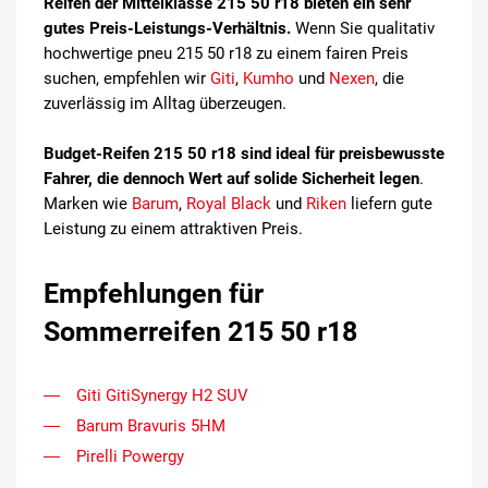
Reifen der Mittelklasse 215 50 r18 bieten ein sehr
gutes Preis-Leistungs-Verhältnis.
Wenn Sie qualitativ
hochwertige pneu 215 50 r18 zu einem fairen Preis
suchen, empfehlen wir
Giti
,
Kumho
und
Nexen
, die
zuverlässig im Alltag überzeugen.
Budget-Reifen 215 50 r18 sind ideal für preisbewusste
Fahrer, die dennoch Wert auf solide Sicherheit legen
.
Marken wie
Barum
,
Royal Black
und
Riken
liefern gute
Leistung zu einem attraktiven Preis.
Empfehlungen für
Sommerreifen 215 50 r18
Giti GitiSynergy H2 SUV
Barum Bravuris 5HM
Pirelli Powergy