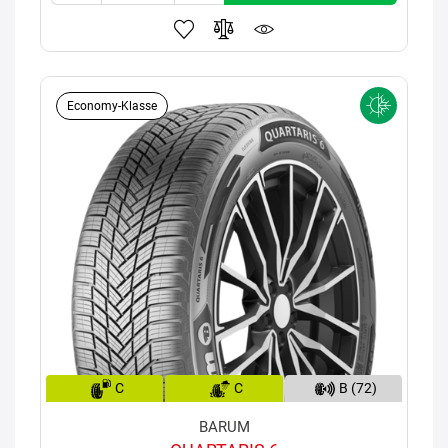
Economy-Klasse
C
C
B (72)
BARUM