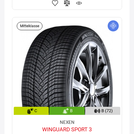
Mittelklasse
C
B
B (72)
NEXEN
WINGUARD SPORT 3