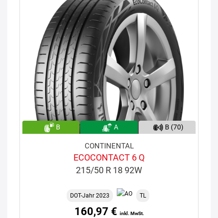
B
A
B (70)
CONTINENTAL
ECOCONTACT 6 Q
215/50 R 18 92W
DOT-Jahr 2023
TL
160,97 €
inkl. MwSt.