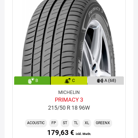
B
C
A (68)
MICHELIN
PRIMACY 3
215/50 R 18 96W
ACOUSTIC
FP
ST
TL
XL
GREENX
179,63 €
inkl. MwSt.