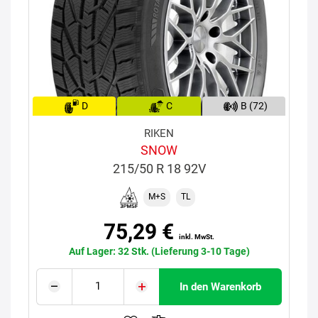
D
C
B (72)
RIKEN
SNOW
215/50 R 18 92V
M+S
TL
75,29 €
inkl. MwSt.
Auf Lager: 32 Stk. (Lieferung 3-10 Tage)
In den Warenkorb