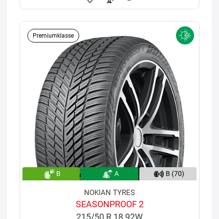
Premiumklasse
B
A
B (70)
NOKIAN TYRES
SEASONPROOF 2
215/50 R 18 92W