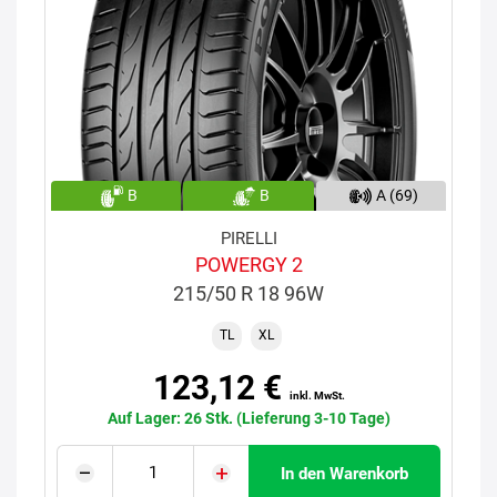
B
B
A (69)
PIRELLI
POWERGY 2
215/50 R 18 96W
TL
XL
123,12 €
inkl. MwSt.
Auf Lager: 26 Stk. (Lieferung 3-10 Tage)
In den Warenkorb