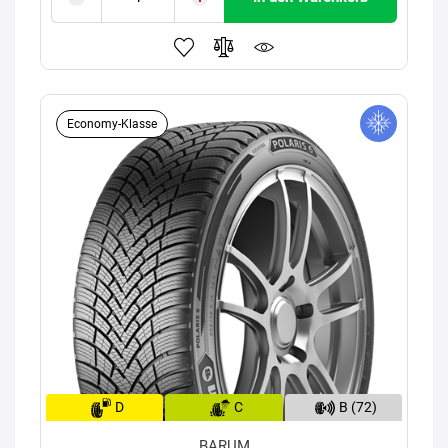
Economy-Klasse
D
C
B (72)
BARUM