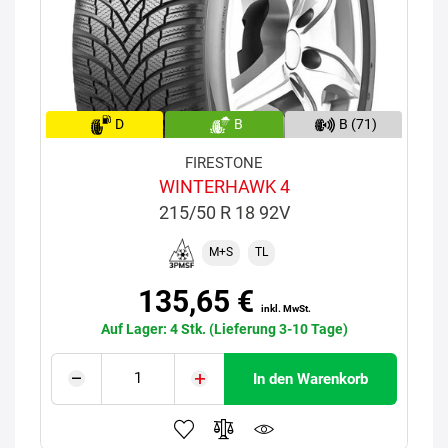
D
B
B (71)
FIRESTONE
WINTERHAWK 4
215/50 R 18 92V
M+S
TL
135,65 €
inkl. MwSt.
Auf Lager: 4 Stk. (Lieferung 3-10 Tage)
In den Warenkorb