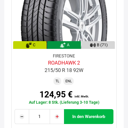
C
A
B (71)
FIRESTONE
ROADHAWK 2
215/50 R 18 92W
TL
ENL
124,95 €
inkl. MwSt.
Auf Lager: 8 Stk. (Lieferung 3-10 Tage)
In den Warenkorb