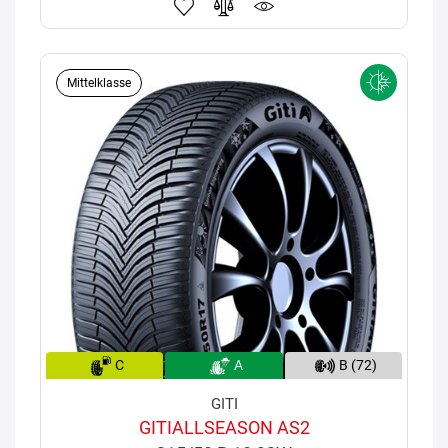
Mittelklasse
C
A
B (72)
GITI
GITIALLSEASON AS2