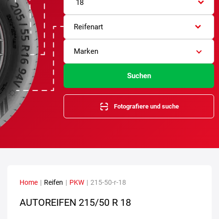
18
Reifenart
Marken
Suchen
Fotografiere und suche
Home
|
Reifen
|
PKW
|
215-50-r-18
AUTOREIFEN 215/50 R 18