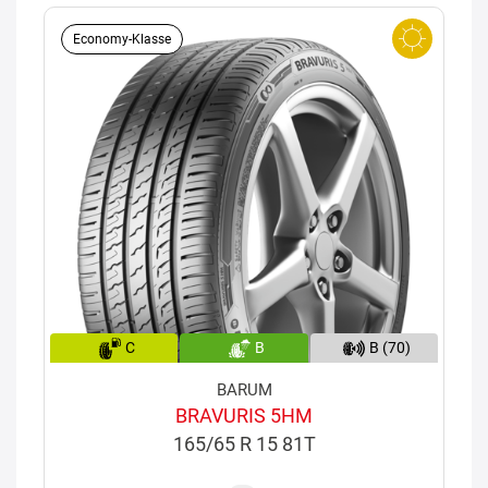
Economy-Klasse
C
B
B (70)
BARUM
BRAVURIS 5HM
165/65 R 15 81T