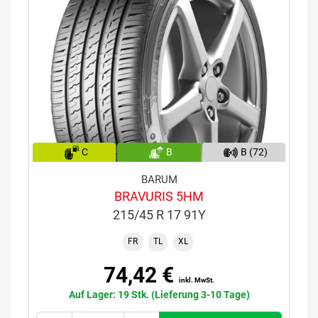
C
B
B (72)
BARUM
BRAVURIS 5HM
215/45 R 17 91Y
FR
TL
XL
74,42 €
inkl. MwSt.
Auf Lager: 19 Stk. (Lieferung 3-10 Tage)