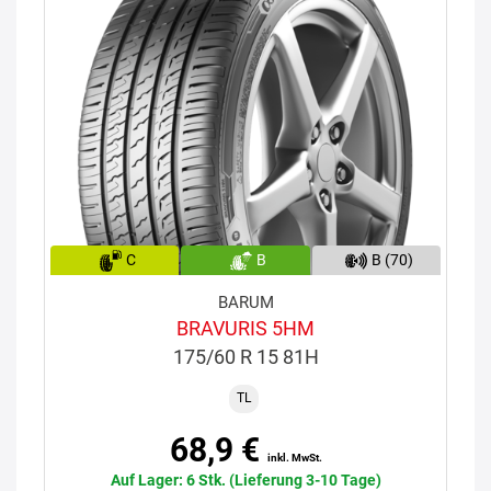
C
B
B (70)
BARUM
BRAVURIS 5HM
175/60 R 15 81H
TL
68,9 €
inkl. MwSt.
Auf Lager: 6 Stk. (Lieferung 3-10 Tage)