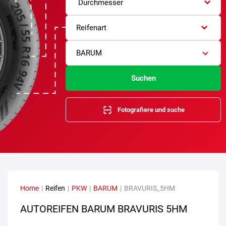
Durchmesser
Reifenart
BARUM
Suchen
Fotografiere und suche
Home
|
Reifen
|
PKW
|
BARUM
|
BRAVURIS_5HM
AUTOREIFEN BARUM BRAVURIS 5HM