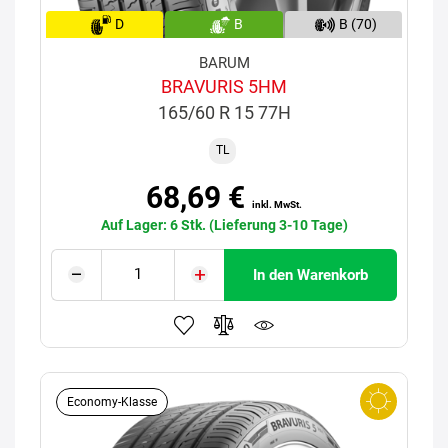
D
B
B (70)
BARUM
BRAVURIS 5HM
165/60 R 15 77H
TL
68,69 €
inkl. MwSt.
Auf Lager: 6 Stk. (Lieferung 3-10 Tage)
In den Warenkorb
Economy-Klasse