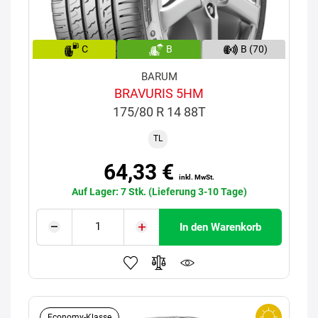
C
B
B (70)
BARUM
BRAVURIS 5HM
175/80 R 14 88T
TL
64,33 €
inkl. MwSt.
Auf Lager: 7 Stk. (Lieferung 3-10 Tage)
In den Warenkorb
Economy-Klasse