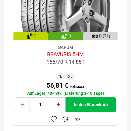
C
B
B (71)
BARUM
BRAVURIS 5HM
165/70 R 14 85T
TL
XL
56,81 €
inkl. MwSt.
Auf Lager: 40+ Stk. (Lieferung 3-10 Tage)
In den Warenkorb