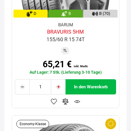
D
B
B (70)
BARUM
BRAVURIS 5HM
155/60 R 15 74T
TL
65,21 €
inkl. MwSt.
Auf Lager: 7 Stk. (Lieferung 3-10 Tage)
In den Warenkorb
Economy-Klasse