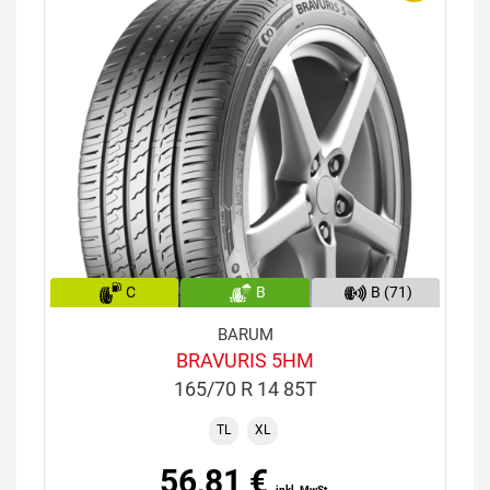
C
B
B (71)
BARUM
BRAVURIS 5HM
165/70 R 14 85T
TL
XL
56,81 €
inkl. MwSt.