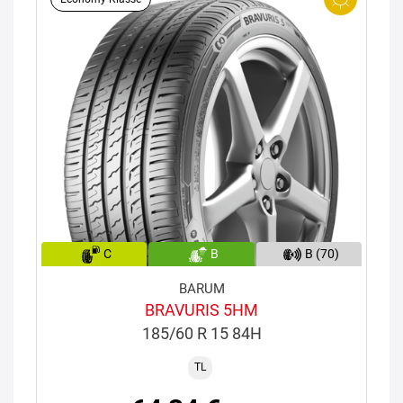
C
B
B (70)
BARUM
BRAVURIS 5HM
185/60 R 15 84H
TL