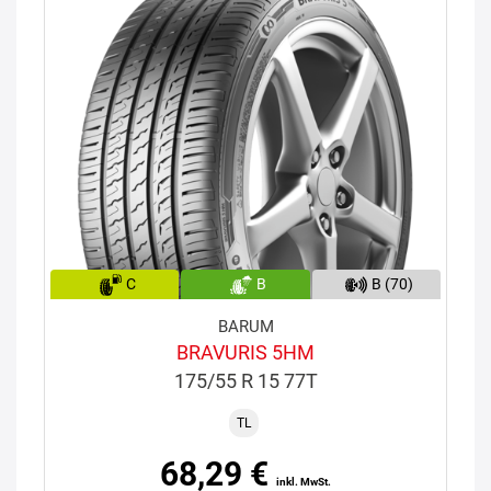
C
B
B (70)
BARUM
BRAVURIS 5HM
175/55 R 15 77T
TL
68,29 €
inkl. MwSt.