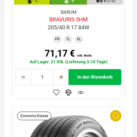
C
B
B (72)
BARUM
BRAVURIS 5HM
205/40 R 17 84W
FR
TL
XL
71,17 €
inkl. MwSt.
Auf Lager: 21 Stk. (Lieferung 3-10 Tage)
In den Warenkorb
Economy-Klasse