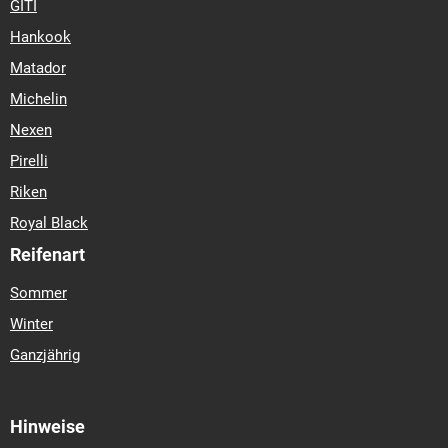
GITI
Hankook
Matador
Michelin
Nexen
Pirelli
Riken
Royal Black
Reifenart
Sommer
Winter
Ganzjährig
Hinweise