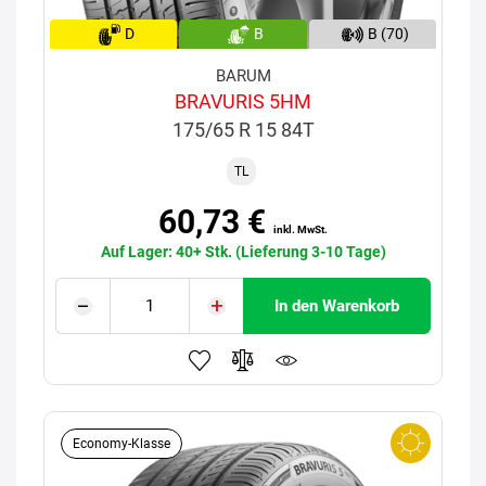
D
B
B (70)
BARUM
BRAVURIS 5HM
175/65 R 15 84T
TL
60,73 €
inkl. MwSt.
Auf Lager: 40+ Stk. (Lieferung 3-10 Tage)
In den Warenkorb
Economy-Klasse