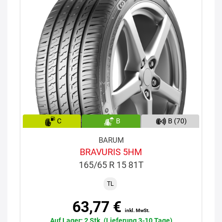
C
B
B (70)
BARUM
BRAVURIS 5HM
165/65 R 15 81T
TL
63,77 €
inkl. MwSt.
Auf Lager: 2 Stk. (Lieferung 3-10 Tage)