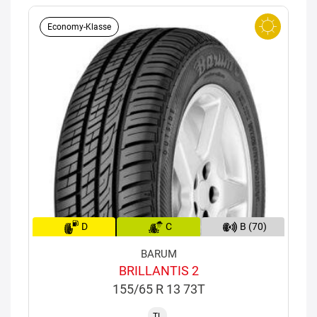
Economy-Klasse
D
C
B (70)
BARUM
BRILLANTIS 2
155/65 R 13 73T
TL