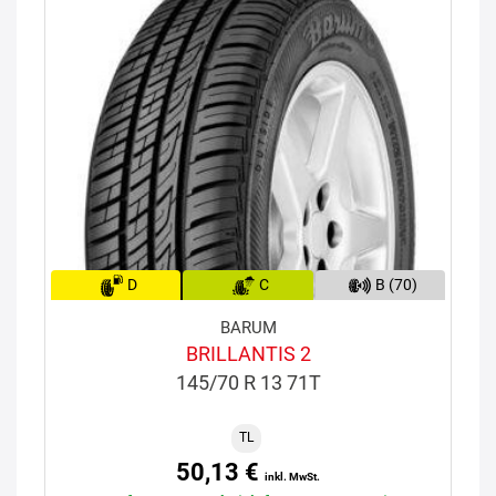
D
C
B (70)
BARUM
BRILLANTIS 2
145/70 R 13 71T
TL
50,13 €
inkl. MwSt.