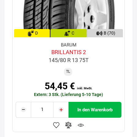
D
C
B (70)
BARUM
BRILLANTIS 2
145/80 R 13 75T
TL
54,45 €
inkl. MwSt.
Extern: 3 Stk. (Lieferung 5-10 Tage)
In den Warenkorb