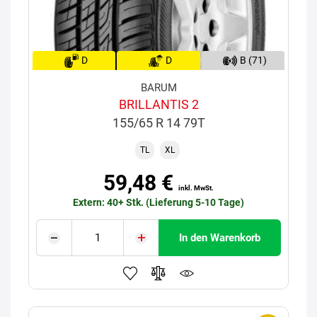
D
D
B (71)
BARUM
BRILLANTIS 2
155/65 R 14 79T
TL
XL
59,48 €
inkl. MwSt.
Extern: 40+ Stk. (Lieferung 5-10 Tage)
In den Warenkorb