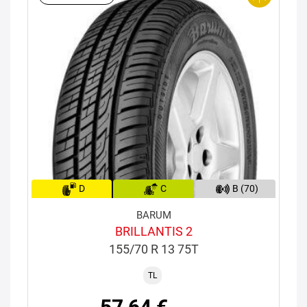
D
C
B (70)
BARUM
BRILLANTIS 2
155/70 R 13 75T
TL