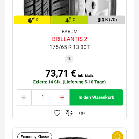
D
C
B (70)
BARUM
BRILLANTIS 2
175/65 R 13 80T
TL
73,71 €
inkl. MwSt.
Extern: 14 Stk. (Lieferung 5-10 Tage)
In den Warenkorb
Economy-Klasse