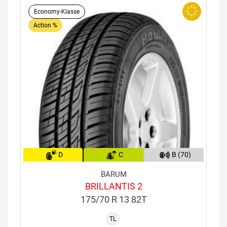
Economy-Klasse
Action %
D
C
B (70)
BARUM
BRILLANTIS 2
175/70 R 13 82T
TL