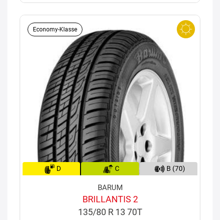
Economy-Klasse
D
C
B (70)
BARUM
BRILLANTIS 2
135/80 R 13 70T