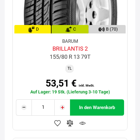
D
C
B (70)
BARUM
BRILLANTIS 2
155/80 R 13 79T
TL
53,51 €
inkl. MwSt.
Auf Lager: 19 Stk. (Lieferung 3-10 Tage)
In den Warenkorb