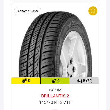
Economy-Klasse
D
C
B (70)
BARUM
BRILLANTIS 2
145/70 R 13 71T