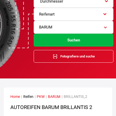
Durchmesser
Reifenart
BARUM
Suchen
Fotografiere und suche
Home
|
Reifen
|
PKW
|
BARUM
|
BRILLANTIS_2
AUTOREIFEN BARUM BRILLANTIS 2