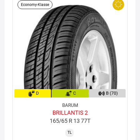
Economy-Klasse
D
C
B (70)
BARUM
BRILLANTIS 2
165/65 R 13 77T
TL