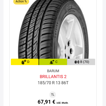
Action %
D
C
B (70)
BARUM
BRILLANTIS 2
185/70 R 13 86T
TL
67,91 €
inkl. MwSt.