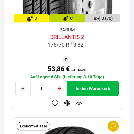
D
C
B (70)
BARUM
BRILLANTIS 2
175/70 R 13 82T
TL
53,86 €
inkl. MwSt.
Auf Lager: 6 Stk. (Lieferung 3-10 Tage)
In den Warenkorb
Economy-Klasse