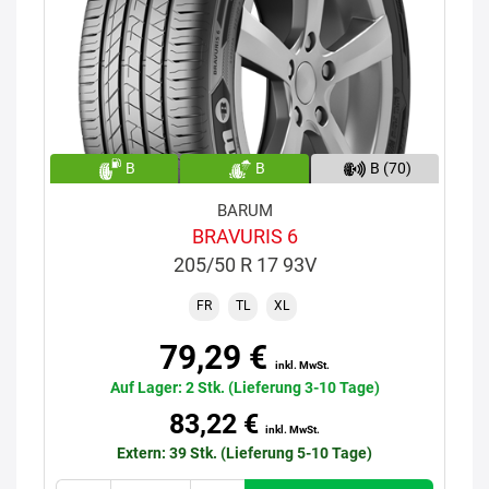
B
B
B (70)
BARUM
BRAVURIS 6
205/50 R 17 93V
FR
TL
XL
79,29 €
inkl. MwSt.
Auf Lager: 2 Stk. (Lieferung 3-10 Tage)
83,22 €
inkl. MwSt.
Extern: 39 Stk. (Lieferung 5-10 Tage)