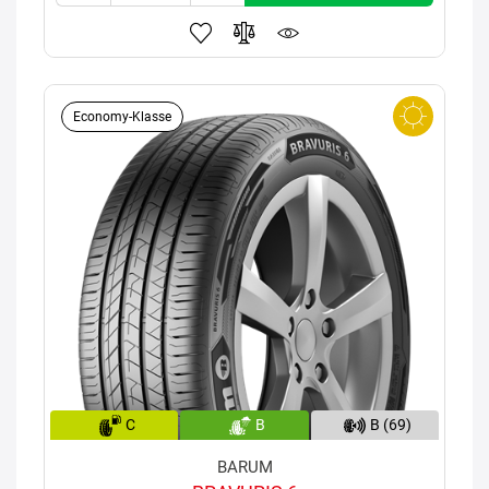
Economy-Klasse
C
B
B (69)
BARUM