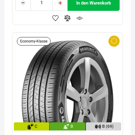
In den Warenkorb
Economy-Klasse
C
B
B (69)