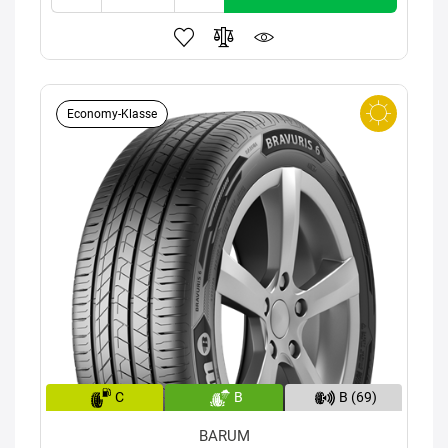
Economy-Klasse
C
B
B (69)
BARUM