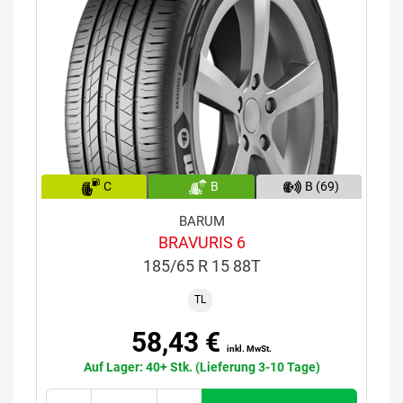
C
B
B (69)
BARUM
BRAVURIS 6
185/65 R 15 88T
TL
58,43 €
inkl. MwSt.
Auf Lager: 40+ Stk. (Lieferung 3-10 Tage)