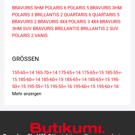
BRAVURIS 5HM
POLARIS 6
POLARIS 5
BRAVURIS 3HM
POLARIS 3
BRILLANTIS 2
QUARTARIS 6
QUARTARIS 5
BRAVURIS 2
BRAVURIS 4X4
POLARIS 3 4X4
BRAVURIS
3HM SUV
BRAVURIS
BRILLANTIS
BRILLANTIS 2 SUV
POLARIS 2
VANIS
GRÖSSEN
155-65-r-14
165-70-r-14
175-65-r-14
175-65-r-15
185-55-r-
15
185-60-r-14
185-60-r-15
185-65-r-14
185-65-r-15
195-
50-r-15
195-55-r-15
195-55-r-16
195-60-r-15
195-60-r-18
195-65-r-15
205-45-r-17
205-50-r-17
205-55-r-16
205-55-r-
Mehr anzeigen
17
205-55-r-19
205-60-r-16
205-65-r-16
215-45-r-18
215-
45-r-20
215-50-r-17
215-50-r-18
215-50-r-19
215-55-r-16
215-55-r-17
215-55-r-18
215-60-r-16
215-60-r-17
215-65-r-
16
215-65-r-17
225-35-r-19
225-40-r-18
225-40-r-19
225-
45-r-17
225-45-r-18
225-45-r-19
225-50-r-17
225-50-r-18