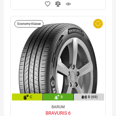
Economy-Klasse
C
B
B (69)
BARUM
BRAVURIS 6