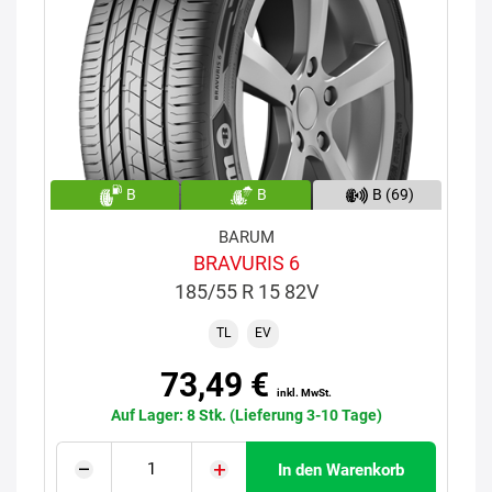
B
B
B (69)
BARUM
BRAVURIS 6
185/55 R 15 82V
TL
EV
73,49 €
inkl. MwSt.
Auf Lager: 8 Stk. (Lieferung 3-10 Tage)
In den Warenkorb