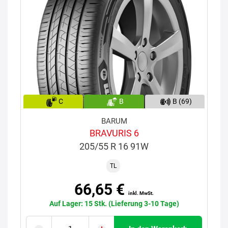
C
B
B (69)
BARUM
BRAVURIS 6
205/55 R 16 91W
TL
66,65 €
inkl. MwSt.
Auf Lager: 15 Stk. (Lieferung 3-10 Tage)