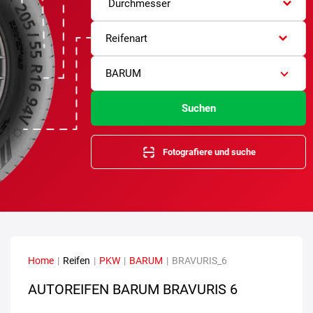
Durchmesser
Reifenart
BARUM
Suchen
Fotografiere und suche
Home
|
Reifen
|
PKW
|
BARUM
|
BRAVURIS_6
AUTOREIFEN BARUM BRAVURIS 6