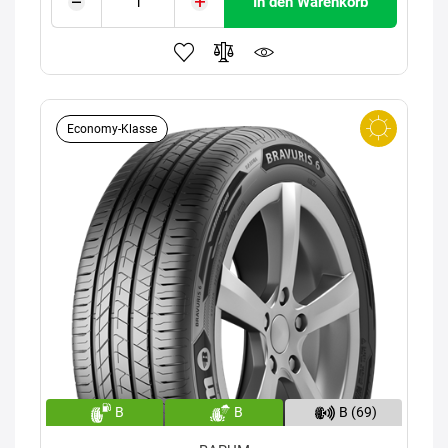
In den Warenkorb
Economy-Klasse
B
B
B (69)