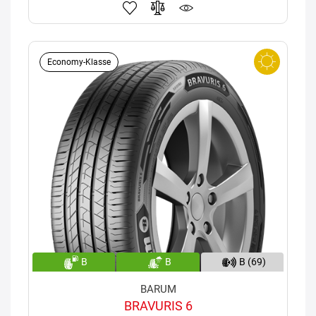
Economy-Klasse
B
B
B (69)
BARUM
BRAVURIS 6