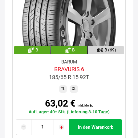
B
B
B (69)
BARUM
BRAVURIS 6
185/65 R 15 92T
TL
XL
63,02 €
inkl. MwSt.
Auf Lager: 40+ Stk. (Lieferung 3-10 Tage)
In den Warenkorb