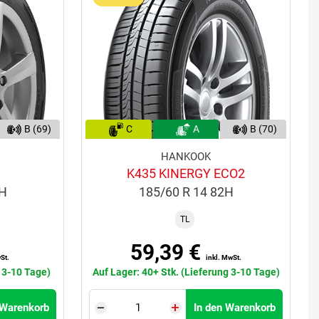
B (69)
C
A
B (70)
HANKOOK
K435 KINERGY ECO2
2H
185/60 R 14 82H
TL
59,39 €
St.
inkl. MwSt.
g 3-10 Tage)
Auf Lager: 40+ Stk. (Lieferung 3-10 Tage)
 Warenkorb
In den Warenkorb