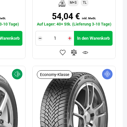
M+S
TL
54,04 €
MwSt.
inkl. MwSt.
 3-10 Tage)
Auf Lager: 40+ Stk. (Lieferung 3-10 Tage)
 Warenkorb
In den Warenkorb
Economy-Klasse