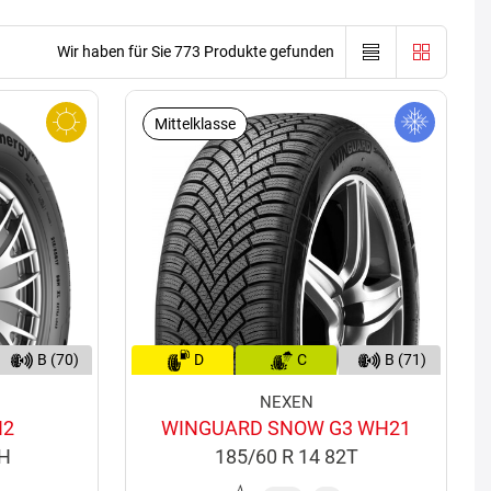
Wir haben für Sie 773 Produkte gefunden
Mittelklasse
B (70)
D
C
B (71)
NEXEN
H2
WINGUARD SNOW G3 WH21
2H
185/60 R 14 82T