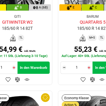
B
A (68)
E
C
GITI
BARUM
GITIWINTER W2
QUARTARIS 5
185/60 R 14 82T
185/60 R 14 8
TL
M+S
TL
54,99 €
55,23 €
inkl. MwSt.
inkl. 
r: 11 Stk. (Lieferung 3-10 Tage)
Auf Lager: 40+ Stk. (Lieferun
In den Warenkorb
In den
lasse
Economy-Klasse
Action %