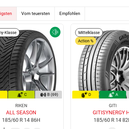
igsten
Vom teuersten
Empfohlen
y-Klasse
Mittelklasse
Action %
C
B (69)
D
A
RIKEN
GITI
ALL SEASON
GITISYNERGY 
185/60 R 14 86H
185/60 R 14 8