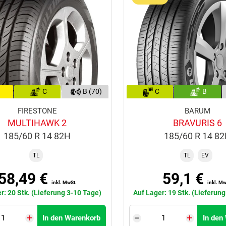
C
B (70)
C
B
FIRESTONE
BARUM
MULTIHAWK 2
BRAVURIS 6
185/60 R 14 82H
185/60 R 14 8
TL
TL
EV
58,49 €
59,1 €
inkl. MwSt.
inkl. Mw
r: 20 Stk. (Lieferung 3-10 Tage)
Auf Lager: 19 Stk. (Lieferun
In den Warenkorb
In den