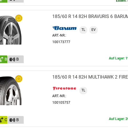
Extern: 
(68)
185/60 R 14 82H
BRAVURIS 6
BARU
TL
EV
ART.-NR.:
100173777
Auf Lager: 1
B
B
(69)
185/60 R 14 82H
MULTIHAWK 2
FIR
TL
ART.-NR.:
100105757
Auf Lager: 2
C
B
(70)