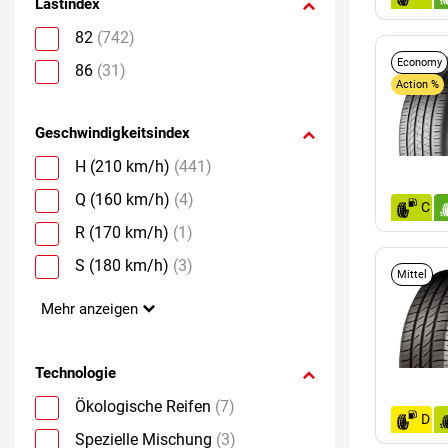
Lastindex
82
(742)
Economy
86
(31)
Action %
Geschwindigkeitsindex
H (210 km/h)
(441)
Q (160 km/h)
(4)
C
R (170 km/h)
(1)
S (180 km/h)
(3)
Mittel
Mehr anzeigen
Technologie
Ökologische Reifen
(7)
D
Spezielle Mischung
(3)