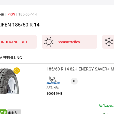
fen
|
PKW
|
185-60-r-14
FEN 185/60 R 14
ONDERANGEBOT
Sommerreifen
EMPFEHLUNG
185/60 R 14 82H
ENERGY SAVER+
M
TL
ART.-NR.:
100034948
Auf Lager: 
B
B