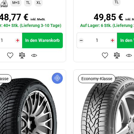
TL
M+S
TL
XL
48,77 €
49,85 €
inkl. MwSt.
inkl. 
r: 40+ Stk. (Lieferung 3-10 Tage)
Auf Lager: 6 Stk. (Lieferung
In den Warenkorb
In den
lasse
Economy-Klasse