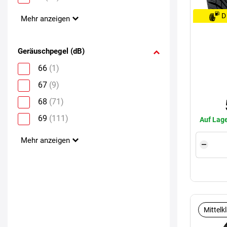
D
Mehr anzeigen
Geräuschpegel (dB)
66
(1)
67
(9)
68
(71)
69
(111)
Auf Lage
Mehr anzeigen
Mittelk