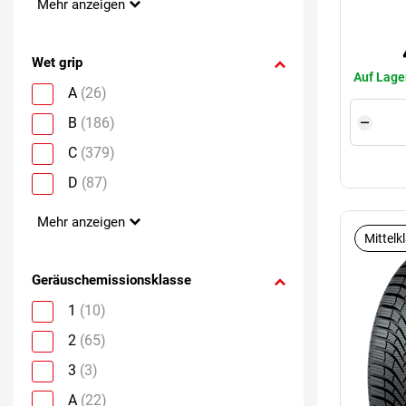
Mehr anzeigen
Wet grip
Auf Lage
A
(26)
B
(186)
C
(379)
D
(87)
Mehr anzeigen
Mittelk
Geräuschemissionsklasse
1
(10)
2
(65)
3
(3)
A
(22)