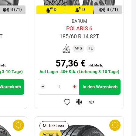
B (71)
D
D
B (71)
BARUM
POLARIS 6
2T
185/60 R 14 82T
M+S
TL
57,36 €
MwSt.
inkl. MwSt.
g 3-10 Tage)
Auf Lager: 40+ Stk. (Lieferung 3-10 Tage)
 Warenkorb
In den Warenkorb
Mittelklasse
Action %