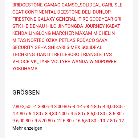
BRIDGESTONE
CAMAC
CAMSO_SOLIDEAL
CARLISLE
CEAT
CONTINENTAL
DEESTONE
DELI
DUNLOP
FIRESTONE
GALAXY
GENERAL_TIRE
GOODYEAR
GRI
GTK
HEIDENAU
HILO
JINTONGDA
JOURNEY
KABAT
KENDA
LINGLONG
MARCHER
MAXAM
MICHELIN
MITAS
NORTEC
OZKA
PETLAS
RODACO
SAVA
SECURITY
SEHA
SHIKARI
SIMEX
SOLIDEAL
TECHKING
TIANLI
TRELLEBORG
TRIANGLE
TVS
VELOCE
VK_TYRE
VOLTYRE
WANDA
WINDPOWER
YOKOHAMA
GRÖSSEN
2,80-2,50-r-4
3-80-r-4
3,00-80-r-4
4-4-r-8
4-80-r-4
4,00-80-r-
4
4-80-r-5
4-80-r-8
4,80-4,00-r-4
5-80-r-8
5,00-80-r-8
6-80-r-
9
6,00-80-r-9
5,70-80-r-12
6-80-r-16
6,50-80-r-10
7-80-r-12
7,00-80-r-12
6,70-80-r-13
7-80-r-15
8,25-80-r-15
7,50-80-r-
Mehr anzeigen
15
8,15-80-r-15
7,50-80-r-16
8,25-80-r-20
7,50-80-r-20