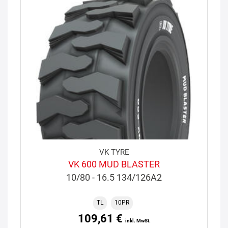
VK TYRE
VK 600 MUD BLASTER
10/80 - 16.5 134/126A2
TL
10PR
109,61 €
inkl. MwSt.