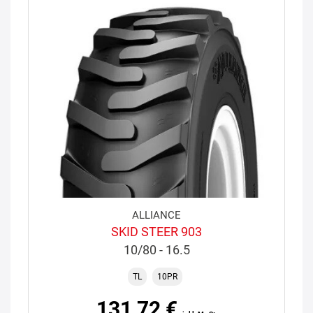
ALLIANCE
SKID STEER 903
10/80 - 16.5
TL
10PR
131,72 €