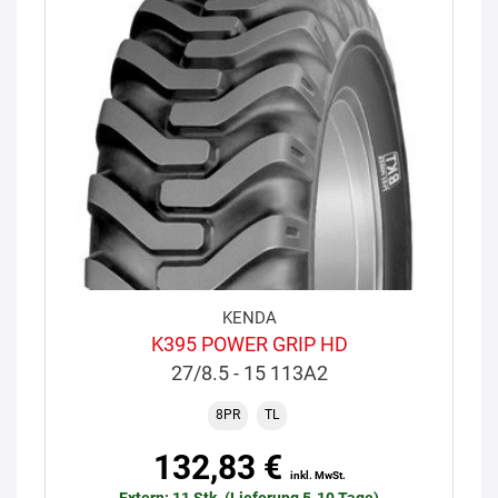
KENDA
K395 POWER GRIP HD
27/8.5 - 15 113A2
8PR
TL
132,83 €
inkl. MwSt.
Extern: 11 Stk. (Lieferung 5-10 Tage)