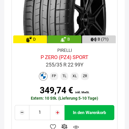
D
B
B (71)
PIRELLI
P ZERO (PZ4) SPORT
255/35 R 22 99Y
FP
TL
XL
ZR
349,74 €
inkl. MwSt.
Extern: 10 Stk. (Lieferung 5-10 Tage)
In den Warenkorb