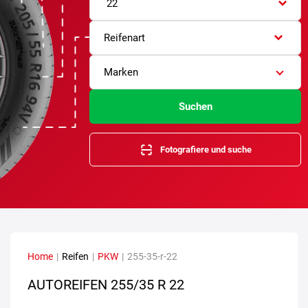
22
Reifenart
Marken
Suchen
Fotografiere und suche
Home
|
Reifen
|
PKW
|
255-35-r-22
AUTOREIFEN
255/35 R 22