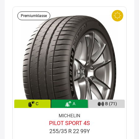
Premiumklasse
C
A
B (71)
MICHELIN
PILOT SPORT 4S
255/35 R 22 99Y