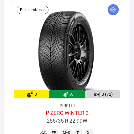
Premiumklasse
D
A
B (72)
PIRELLI
P ZERO WINTER 2
255/35 R 22 99W
FP
M+S
TL
XL