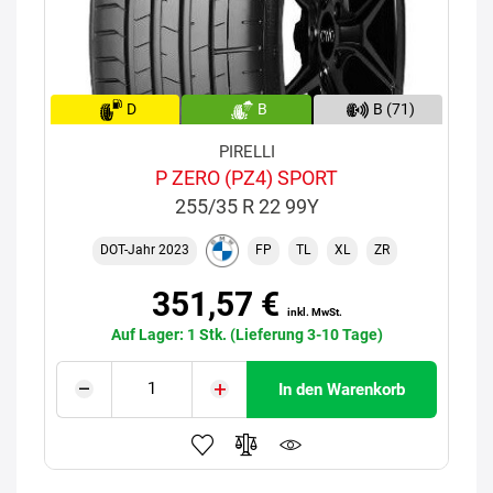
D
B
B (71)
PIRELLI
P ZERO (PZ4) SPORT
255/35 R 22 99Y
DOT-Jahr 2023
FP
TL
XL
ZR
351,57 €
inkl. MwSt.
Auf Lager: 1 Stk. (Lieferung 3-10 Tage)
In den Warenkorb