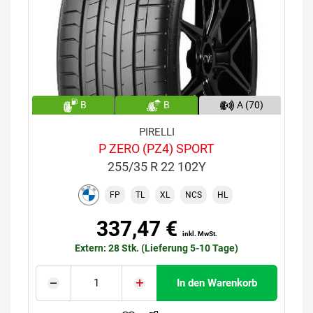
B
B
A (70)
PIRELLI
P ZERO (PZ4) SPORT
255/35 R 22 102Y
FP
TL
XL
NCS
HL
337,47 €
inkl. MwSt.
Extern: 28 Stk. (Lieferung 5-10 Tage)
In den Warenkorb