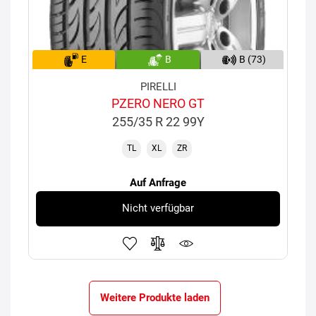
E
B
B (73)
PIRELLI
PZERO NERO GT
255/35 R 22 99Y
TL
XL
ZR
Auf Anfrage
Nicht verfügbar
Weitere Produkte laden