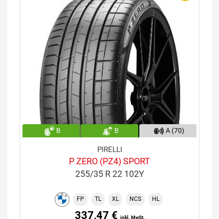
B
B
A (70)
PIRELLI
P ZERO (PZ4) SPORT
255/35 R 22 102Y
FP
TL
XL
NCS
HL
337,47 €
inkl. MwSt.