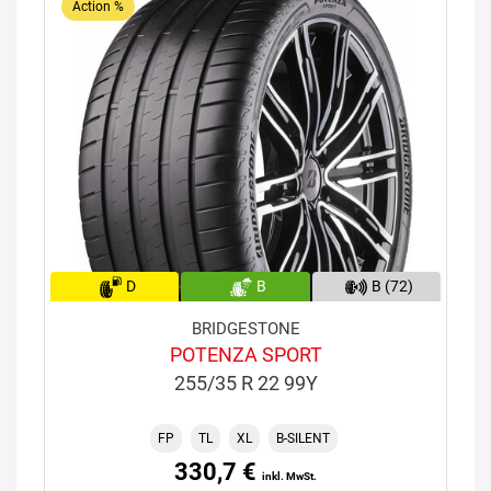
Action %
D
B
B (72)
BRIDGESTONE
POTENZA SPORT
255/35 R 22 99Y
FP
TL
XL
B-SILENT
330,7 €
inkl. MwSt.