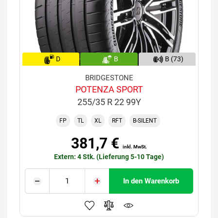
D
B
B (73)
BRIDGESTONE
POTENZA SPORT
255/35 R 22 99Y
FP
TL
XL
RFT
B-SILENT
381,7 €
inkl. MwSt.
Extern: 4 Stk. (Lieferung 5-10 Tage)
In den Warenkorb