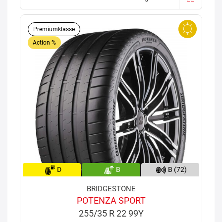
Premiumklasse
Action %
D
B
B (72)
BRIDGESTONE
POTENZA SPORT
255/35 R 22 99Y