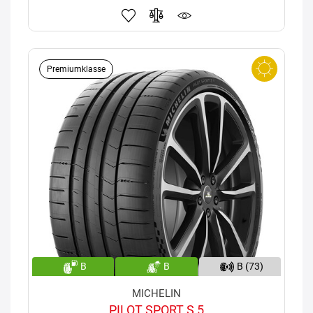
Premiumklasse
B
B
B (73)
MICHELIN
PILOT SPORT S 5