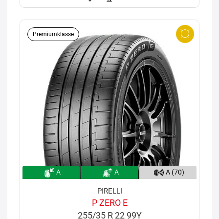
Premiumklasse
A
A
A (70)
PIRELLI
P ZERO E
255/35 R 22 99Y