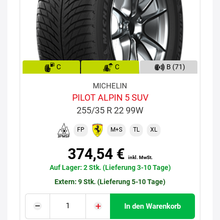
C
C
B (71)
MICHELIN
PILOT ALPIN 5 SUV
255/35 R 22 99W
FP
M+S
TL
XL
374,54 €
inkl. MwSt.
Auf Lager: 2 Stk. (Lieferung 3-10 Tage)
Extern: 9 Stk. (Lieferung 5-10 Tage)
In den Warenkorb