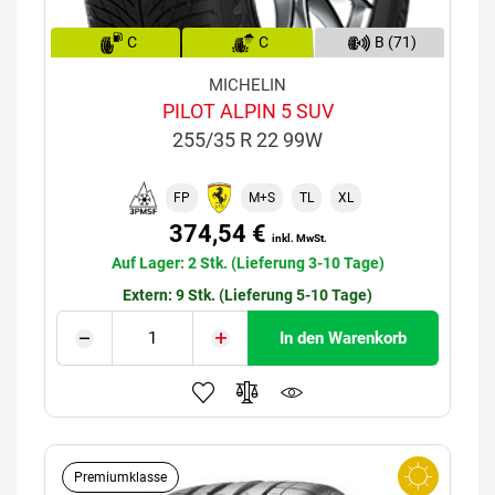
C
C
B (71)
MICHELIN
PILOT ALPIN 5 SUV
255/35 R 22 99W
FP
M+S
TL
XL
374,54 €
inkl. MwSt.
Auf Lager: 2 Stk. (Lieferung 3-10 Tage)
Extern: 9 Stk. (Lieferung 5-10 Tage)
In den Warenkorb
Premiumklasse