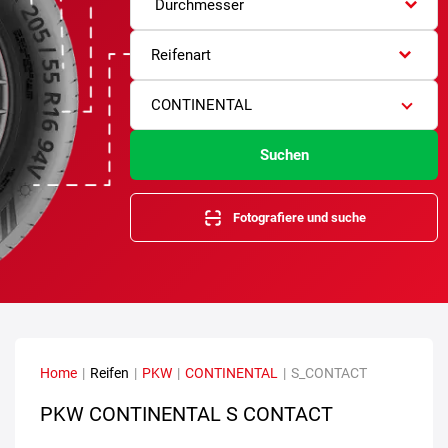
Durchmesser
Reifenart
CONTINENTAL
Suchen
Fotografiere und suche
Home
|
Reifen
|
PKW
|
CONTINENTAL
|
S_CONTACT
PKW CONTINENTAL S CONTACT