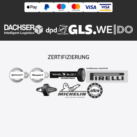
ZERTIFIZIERUNG
Copyright © 2026 TASY s.r.o., Alle Rechte vorbehalten.
Maßgeschneiderte E-Shops und Fahrgeschäfte werden von
PUXDESIGN erstellt.