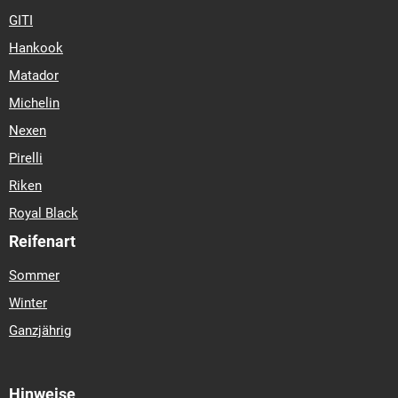
GITI
Hankook
Matador
Michelin
Nexen
Pirelli
Riken
Royal Black
Reifenart
Sommer
Winter
Ganzjährig
Hinweise