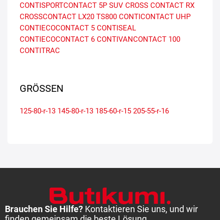
CONTISPORTCONTACT 5P SUV
CROSS CONTACT RX
CROSSCONTACT LX20
TS800
CONTICONTACT UHP
CONTIECOCONTACT 5 CONTISEAL
CONTIECOCONTACT 6
CONTIVANCONTACT 100
CONTITRAC
GRÖSSEN
125-80-r-13
145-80-r-13
185-60-r-15
205-55-r-16
Brauchen Sie Hilfe?
Kontaktieren Sie uns, und wir
finden gemeinsam die beste Lösung.