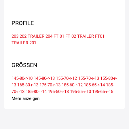
PROFILE
203
202
TRAILER 204
FT 01
FT 02
TRAILER FT01
TRAILER 201
GRÖSSEN
145-80-r-10
145-80-r-13
155-70-r-12
155-70-r-13
155-80-r-
13
165-80-r-13
175-70-r-13
185-60-r-12
185-65-r-14
185-
70-r-13
185-80-r-14
195-50-r-13
195-55-r-10
195-65-r-15
195-70-r-14
195-80-r-14
205-80-r-14
215-80-r-14
225-70-r-
Mehr anzeigen
15