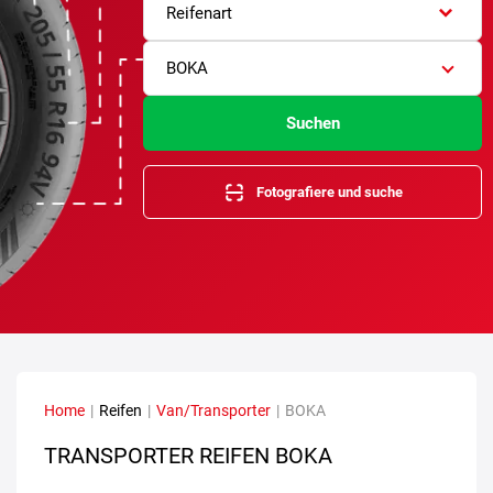
Reifenart
BOKA
Suchen
Fotografiere und suche
Home
|
Reifen
|
Van/Transporter
|
BOKA
TRANSPORTER REIFEN BOKA