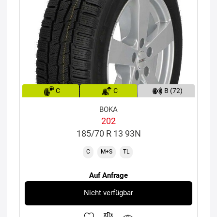
C
C
B (72)
BOKA
202
185/70 R 13 93N
C
M+S
TL
Auf Anfrage
Nicht verfügbar