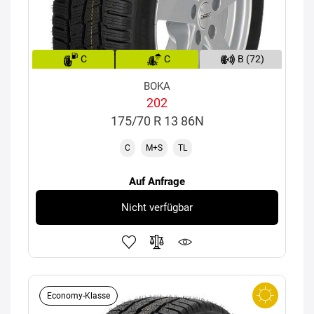
C
C
B (72)
BOKA
202
175/70 R 13 86N
C
M+S
TL
Auf Anfrage
Nicht verfügbar
Economy-Klasse