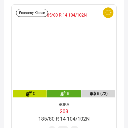
Economy-Klasse
C
B
B (72)
BOKA
203
185/80 R 14 104/102N