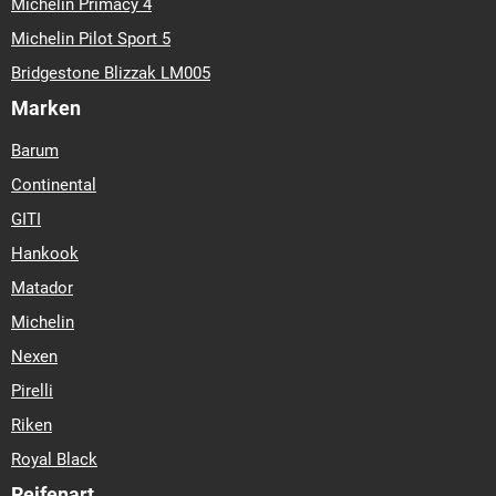
Michelin Primacy 4
Michelin Pilot Sport 5
Bridgestone Blizzak LM005
Marken
Barum
Continental
GITI
Hankook
Matador
Michelin
Nexen
Pirelli
Riken
Royal Black
Reifenart