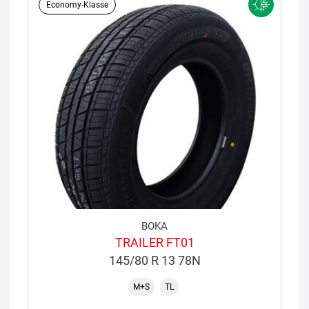
Economy-Klasse
BOKA
TRAILER FT01
145/80 R 13 78N
M+S
TL