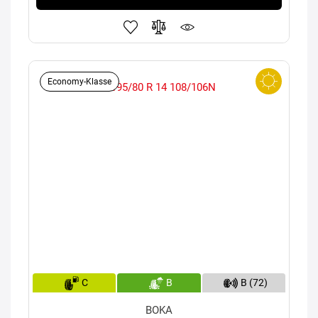
Economy-Klasse
C
B
B (72)
BOKA