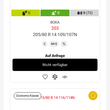
C
B
B (72)
BOKA
203
205/80 R 14 109/107N
C
M+S
TL
Auf Anfrage
Nicht verfügbar
Economy-Klasse