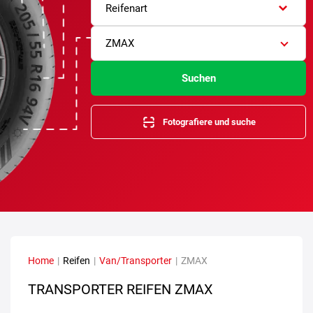
Reifenart
ZMAX
Suchen
Fotografiere und suche
Home
|
Reifen
|
Van/Transporter
|
ZMAX
TRANSPORTER REIFEN ZMAX