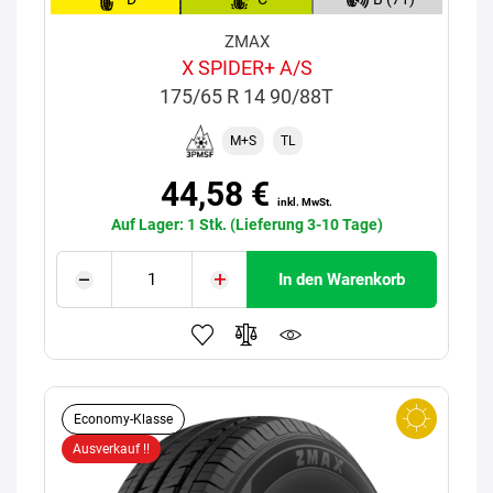
ZMAX
X SPIDER+ A/S
175/65 R 14 90/88T
M+S
TL
44,58 €
inkl. MwSt.
Auf Lager: 1 Stk. (Lieferung 3-10 Tage)
In den Warenkorb
Economy-Klasse
Ausverkauf !!