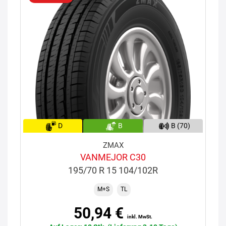
D
B
B (70)
ZMAX
VANMEJOR C30
195/70 R 15 104/102R
M+S
TL
50,94 €
inkl. MwSt.