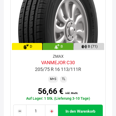
D
B
B (71)
ZMAX
VANMEJOR C30
205/75 R 16 113/111R
M+S
TL
56,66 €
inkl. MwSt.
Auf Lager: 1 Stk. (Lieferung 3-10 Tage)
In den Warenkorb