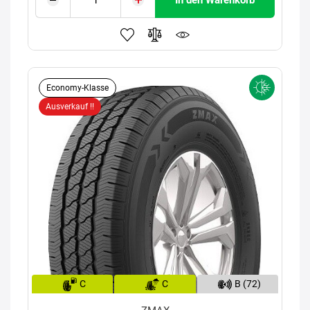
In den Warenkorb
Economy-Klasse
Ausverkauf !!
C
C
B (72)