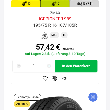
D
C
B (71)
ZMAX
ICEPIONEER 989
195/75 R 16 107/105R
M+S
TL
57,42 €
inkl. MwSt.
Auf Lager: 2 Stk. (Lieferung 3-10 Tage)
In den Warenkorb
Economy-Klasse
Action %