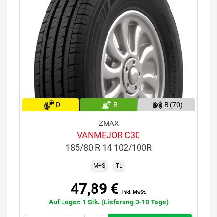
D
B
B (70)
ZMAX
VANMEJOR C30
185/80 R 14 102/100R
M+S
TL
47,89 €
inkl. MwSt.
Auf Lager: 1 Stk. (Lieferung 3-10 Tage)