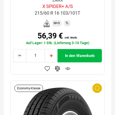
ZMAX
X SPIDER+ A/S
215/60 R 16 103/101T
M+S
TL
56,39 €
inkl. MwSt.
Auf Lager: 1 Stk. (Lieferung 3-10 Tage)
In den Warenkorb
Economy-Klasse