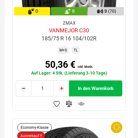
D
B
B (70)
ZMAX
VANMEJOR C30
185/75 R 16 104/102R
M+S
TL
50,36 €
inkl. MwSt.
Auf Lager: 4 Stk. (Lieferung 3-10 Tage)
In den Warenkorb
Economy-Klasse
Ausverkauf !!