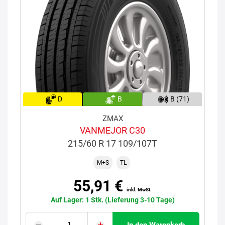
D
B
B (71)
ZMAX
VANMEJOR C30
215/60 R 17 109/107T
M+S
TL
55,91 €
inkl. MwSt.
Auf Lager: 1 Stk. (Lieferung 3-10 Tage)