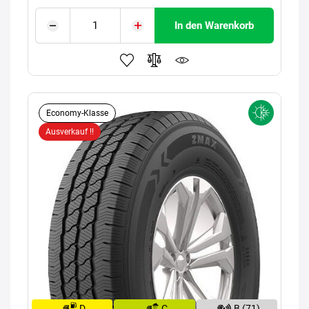
In den Warenkorb
Economy-Klasse
Ausverkauf !!
D
C
B (71)