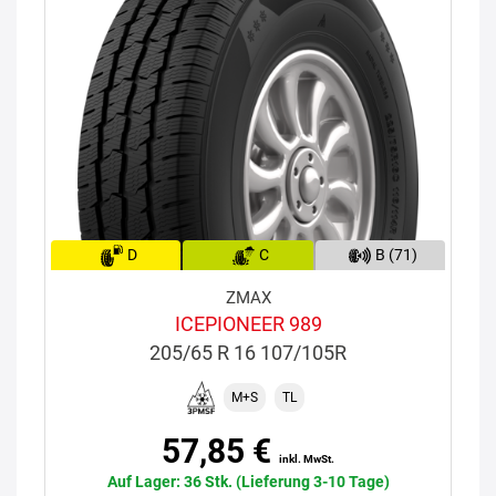
D
C
B (71)
ZMAX
ICEPIONEER 989
205/65 R 16 107/105R
M+S
TL
57,85 €
inkl. MwSt.
Auf Lager: 36 Stk. (Lieferung 3-10 Tage)