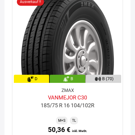
Ausverkauf !!
D
B
B (70)
ZMAX
VANMEJOR C30
185/75 R 16 104/102R
M+S
TL
50,36 €
inkl. MwSt.