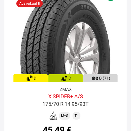
Ausverkauf !!
D
C
B (71)
ZMAX
X SPIDER+ A/S
175/70 R 14 95/93T
M+S
TL
45,49 €