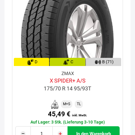
D
C
B (71)
ZMAX
X SPIDER+ A/S
175/70 R 14 95/93T
M+S
TL
45,49 €
inkl. MwSt.
Auf Lager: 3 Stk. (Lieferung 3-10 Tage)
In den Warenkorb