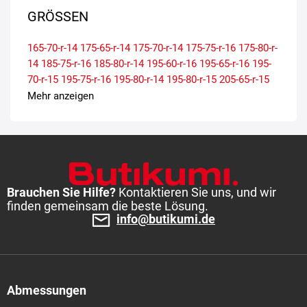
GRÖSSEN
165-70-r-14
175-65-r-14
175-70-r-14
175-75-r-16
175-80-r-
14
185-75-r-16
185-80-r-14
195-60-r-16
195-65-r-16
195-
70-r-15
195-75-r-16
195-80-r-14
195-80-r-15
205-65-r-15
205-65-r-16
205-70-r-15
205-75-r-16
215-60-r-16
215-60-r-
Mehr anzeigen
17
215-65-r-15
215-65-r-16
215-70-r-15
215-75-r-16
225-
65-r-16
225-70-r-15
225-75-r-16
235-65-r-16
Brauchen Sie Hilfe?
Kontaktieren Sie uns, und wir
finden gemeinsam die beste Lösung.
info@butikumi.de
Abmessungen