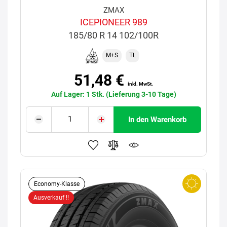
ZMAX
ICEPIONEER 989
185/80 R 14 102/100R
M+S
TL
51,48 €
inkl. MwSt.
Auf Lager: 1 Stk. (Lieferung 3-10 Tage)
In den Warenkorb
Economy-Klasse
Ausverkauf !!