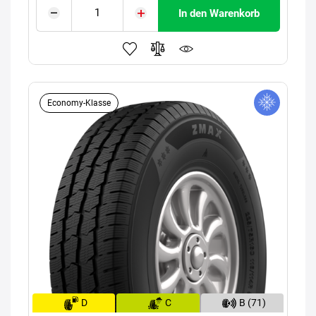
In den Warenkorb
Economy-Klasse
D
C
B (71)