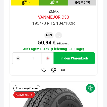
D
B
B (70)
ZMAX
VANMEJOR C30
195/70 R 15 104/102R
M+S
TL
50,94 €
inkl. MwSt.
Auf Lager: 18 Stk. (Lieferung 3-10 Tage)
In den Warenkorb
Economy-Klasse
Ausverkauf !!