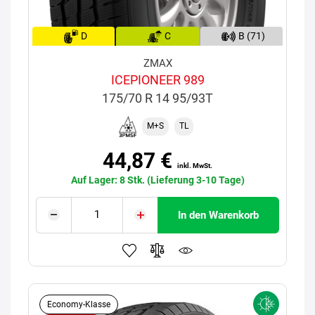
D
C
B (71)
ZMAX
ICEPIONEER 989
175/70 R 14 95/93T
M+S
TL
44,87 €
inkl. MwSt.
Auf Lager: 8 Stk. (Lieferung 3-10 Tage)
In den Warenkorb
Economy-Klasse