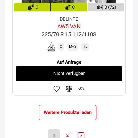
C
C
B (72)
DELINTE
AW5 VAN
225/70 R 15 112/110S
C
M+S
TL
Auf Anfrage
Nicht verfügbar
Weitere Produkte laden
1
2