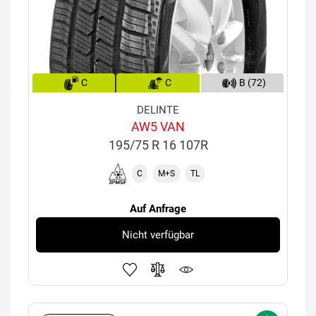
C
C
B (72)
DELINTE
AW5 VAN
195/75 R 16 107R
C
M+S
TL
Auf Anfrage
Nicht verfügbar