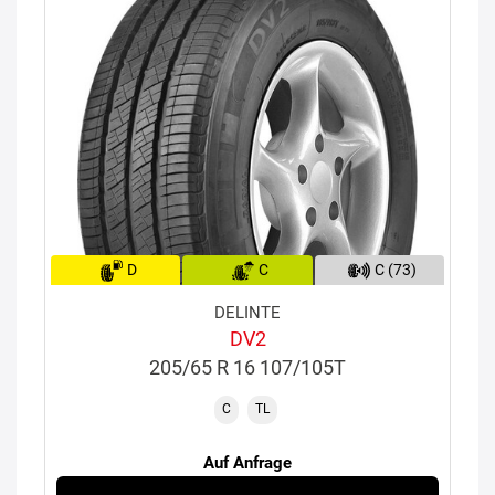
D
C
C (73)
DELINTE
DV2
205/65 R 16 107/105T
C
TL
Auf Anfrage