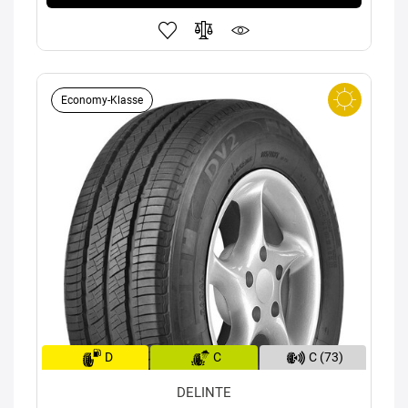
Economy-Klasse
D
C
C (73)
DELINTE