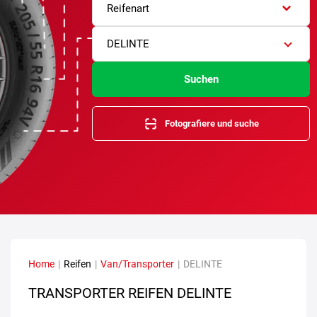
Reifenart
DELINTE
Suchen
Fotografiere und suche
Home
|
Reifen
|
Van/Transporter
|
DELINTE
TRANSPORTER REIFEN DELINTE