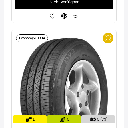
Nicht verfügbar
Economy-Klasse
D
C
C (73)