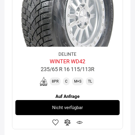
DELINTE
WINTER WD42
235/65 R 16 115/113R
8PR
C
M+S
TL
Auf Anfrage
Nicht verfügbar