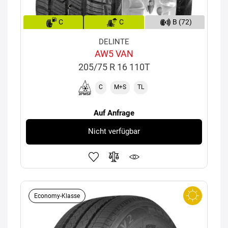
C
C
B (72)
DELINTE
AW5 VAN
205/75 R 16 110T
C
M+S
TL
Auf Anfrage
Nicht verfügbar
Economy-Klasse