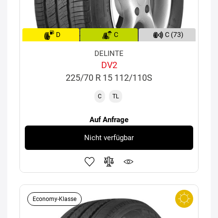
D
C
C (73)
DELINTE
DV2
225/70 R 15 112/110S
C
TL
Auf Anfrage
Nicht verfügbar
Economy-Klasse