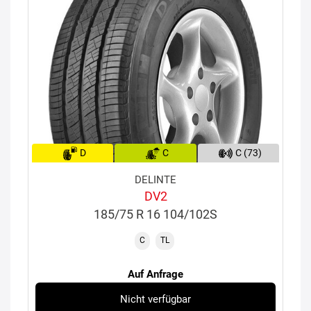
D
C
C (73)
DELINTE
DV2
185/75 R 16 104/102S
C
TL
Auf Anfrage
Nicht verfügbar