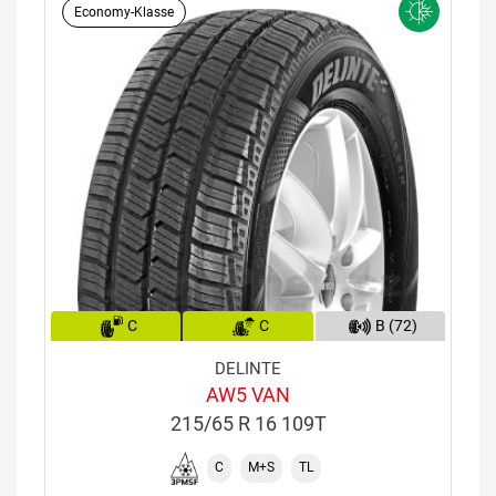
Economy-Klasse
C
C
B (72)
DELINTE
AW5 VAN
215/65 R 16 109T
C
M+S
TL