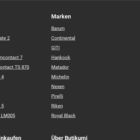
Marken
Barum
ate 2
Continental
GITI
mcontact 7
Hankook
contact TS 870
Matador
 4
Michelin
Nexen
Pirelli
 5
Riken
k LM005
Royal Black
Einkaufen
Über Butikumi