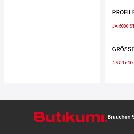
PROFIL
JA-6000
ST
GRÖSSE
4,5-80-r-10
Brauchen S