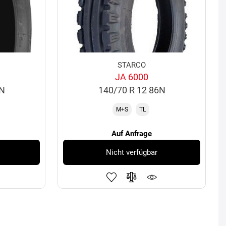
STARCO
JA 6000
4N
140/70 R 12 86N
M+S
TL
Auf Anfrage
Nicht verfügbar