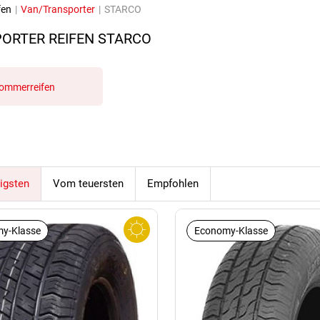
fen
|
Van/Transporter
|
STARCO
ORTER REIFEN STARCO
ommerreifen
igsten
Vom teuersten
Empfohlen
y-Klasse
Economy-Klasse