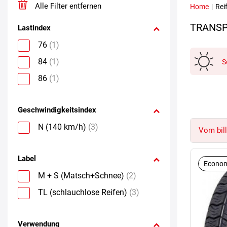
Alle Filter entfernen
Home
|
Rei
TRANSP
Lastindex
76
(1)
84
(1)
S
86
(1)
Geschwindigkeitsindex
N (140 km/h)
(3)
Vom bill
Label
Econom
M + S (Matsch+Schnee)
(2)
TL (schlauchlose Reifen)
(3)
Verwendung