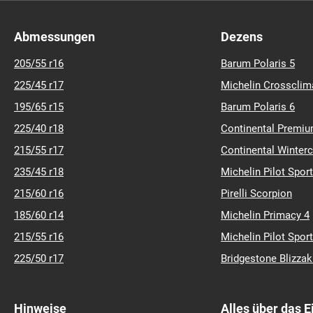
Abmessungen
Dezens
205/55 r16
Barum Polaris 5
225/45 r17
Michelin Crossclim
195/65 r15
Barum Polaris 6
225/40 r18
Continental Premiu
215/55 r17
Continental Winter
235/45 r18
Michelin Pilot Sport
215/60 r16
Pirelli Scorpion
185/60 r14
Michelin Primacy 4
215/55 r16
Michelin Pilot Sport
225/50 r17
Bridgestone Blizza
Hinweise
Alles über das 