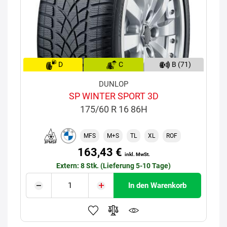
D
C
B (71)
DUNLOP
SP WINTER SPORT 3D
175/60 R 16 86H
MFS
M+S
TL
XL
ROF
163,43 €
inkl. MwSt.
Extern: 8 Stk. (Lieferung 5-10 Tage)
In den Warenkorb