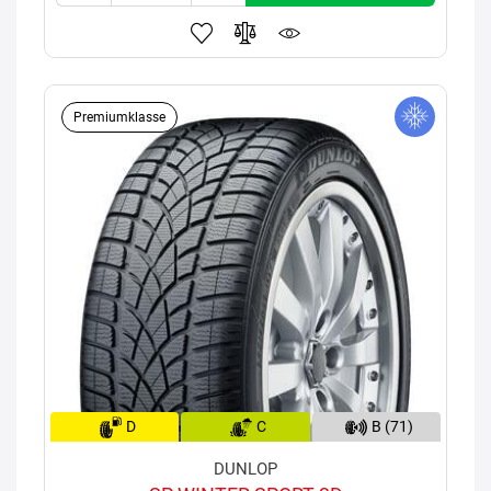
Premiumklasse
D
C
B (71)
DUNLOP