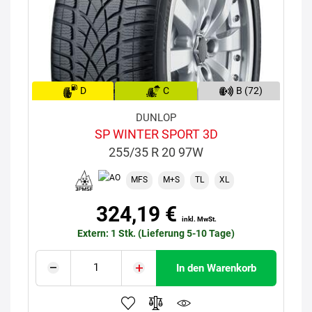
D
C
B (72)
DUNLOP
SP WINTER SPORT 3D
255/35 R 20 97W
MFS
M+S
TL
XL
324,19 €
inkl. MwSt.
Extern: 1 Stk. (Lieferung 5-10 Tage)
In den Warenkorb