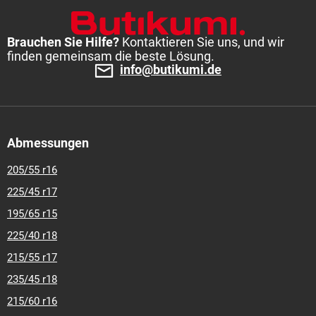
18
255-30-r-19
255-35-r-19
255-35-r-20
255-40-r-18
255-
40-r-19
255-45-r-17
255-45-r-20
255-50-r-19
255-55-r-18
265-35-r-20
265-40-r-20
265-45-r-18
265-50-r-19
275-30-r-
Brauchen Sie Hilfe?
Kontaktieren Sie uns, und wir
finden gemeinsam die beste Lösung.
20
275-35-r-20
275-35-r-21
275-40-r-19
275-45-r-20
285-
info@butikumi.de
35-r-20
295-30-r-19
Abmessungen
205/55 r16
225/45 r17
195/65 r15
225/40 r18
215/55 r17
235/45 r18
215/60 r16