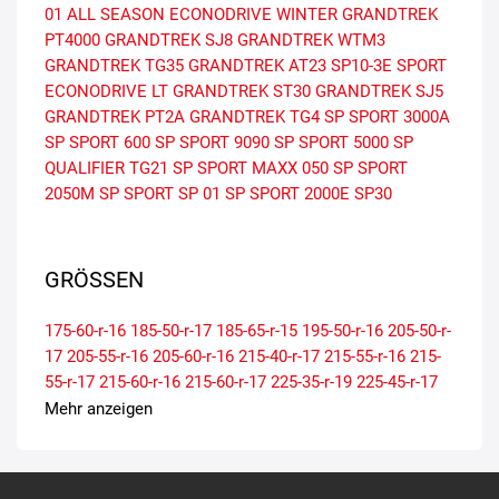
01 ALL SEASON
ECONODRIVE WINTER
GRANDTREK
PT4000
GRANDTREK SJ8
GRANDTREK WTM3
GRANDTREK TG35
GRANDTREK AT23
SP10-3E
SPORT
ECONODRIVE LT
GRANDTREK ST30
GRANDTREK SJ5
GRANDTREK PT2A
GRANDTREK TG4
SP SPORT 3000A
SP SPORT 600
SP SPORT 9090
SP SPORT 5000
SP
QUALIFIER TG21
SP SPORT MAXX 050
SP SPORT
2050M
SP SPORT SP 01
SP SPORT 2000E
SP30
GRÖSSEN
175-60-r-16
185-50-r-17
185-65-r-15
195-50-r-16
205-50-r-
17
205-55-r-16
205-60-r-16
215-40-r-17
215-55-r-16
215-
55-r-17
215-60-r-16
215-60-r-17
225-35-r-19
225-45-r-17
225-45-r-18
225-50-r-17
225-50-r-18
225-55-r-16
225-55-r-
Mehr anzeigen
17
225-60-r-16
225-60-r-17
235-40-r-19
235-45-r-18
235-
45-r-19
235-50-r-19
235-55-r-17
235-55-r-18
235-60-r-18
235-65-r-17
245-40-r-18
245-45-r-18
245-45-r-19
245-50-r-