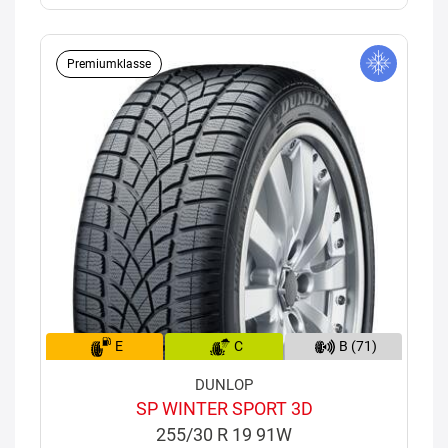
Premiumklasse
E
C
B (71)
DUNLOP
SP WINTER SPORT 3D
255/30 R 19 91W