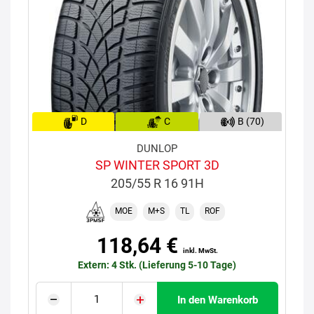
D
C
B (70)
DUNLOP
SP WINTER SPORT 3D
205/55 R 16 91H
MOE
M+S
TL
ROF
118,64 €
inkl. MwSt.
Extern: 4 Stk. (Lieferung 5-10 Tage)
In den Warenkorb