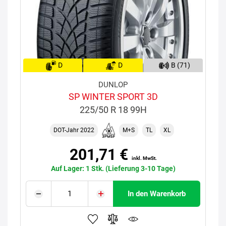
D
D
B (71)
DUNLOP
SP WINTER SPORT 3D
225/50 R 18 99H
DOT-Jahr 2022
M+S
TL
XL
201,71 €
inkl. MwSt.
Auf Lager: 1 Stk. (Lieferung 3-10 Tage)
In den Warenkorb