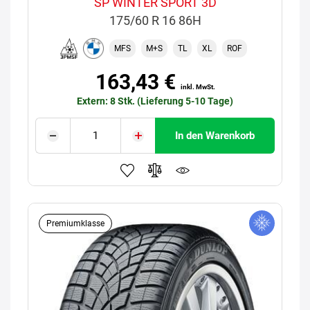
SP WINTER SPORT 3D
175/60 R 16 86H
MFS
M+S
TL
XL
ROF
163,43 €
inkl. MwSt.
Extern: 8 Stk. (Lieferung 5-10 Tage)
In den Warenkorb
Premiumklasse