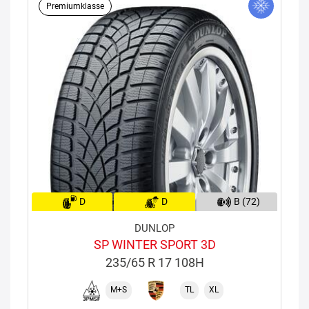
Premiumklasse
D
D
B (72)
DUNLOP
SP WINTER SPORT 3D
235/65 R 17 108H
M+S
TL
XL