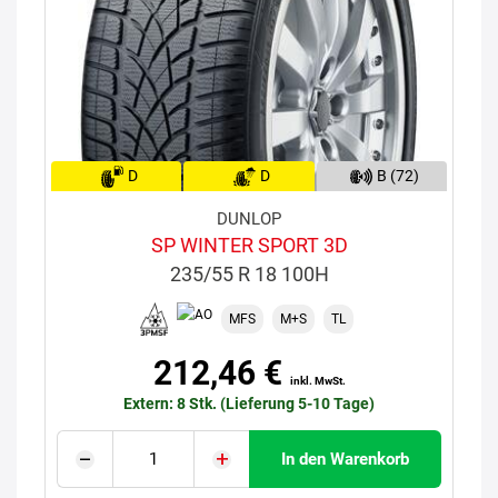
D
D
B (72)
DUNLOP
SP WINTER SPORT 3D
235/55 R 18 100H
MFS
M+S
TL
212,46 €
inkl. MwSt.
Extern: 8 Stk. (Lieferung 5-10 Tage)
In den Warenkorb