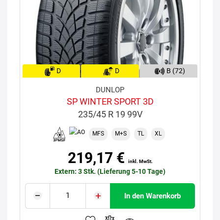
D
D
B (72)
DUNLOP
SP WINTER SPORT 3D
235/45 R 19 99V
MFS
M+S
TL
XL
219,17 €
inkl. MwSt.
Extern: 3 Stk. (Lieferung 5-10 Tage)
In den Warenkorb