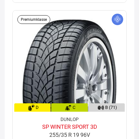
Premiumklasse
D
C
B (71)
DUNLOP
SP WINTER SPORT 3D
255/35 R 19 96V