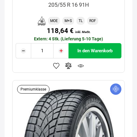
205/55 R 16 91H
MOE
M+S
TL
ROF
118,64 €
inkl. MwSt.
Extern: 4 Stk. (Lieferung 5-10 Tage)
In den Warenkorb
Premiumklasse