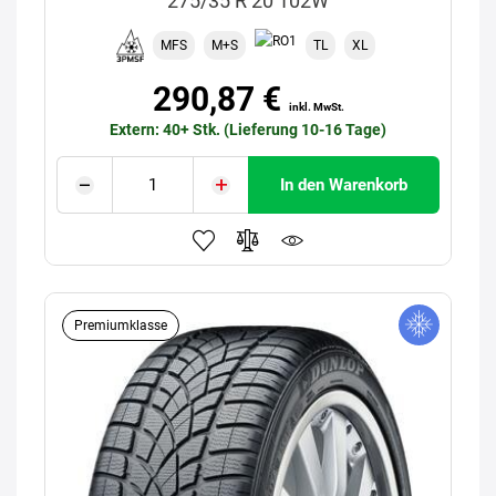
275/35 R 20 102W
MFS
M+S
TL
XL
290,87 €
inkl. MwSt.
Extern: 40+ Stk. (Lieferung 10-16 Tage)
In den Warenkorb
Premiumklasse