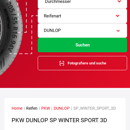
Durchmesser
Reifenart
DUNLOP
Suchen
Fotografiere und suche
Home
|
Reifen
|
PKW
|
DUNLOP
|
SP_WINTER_SPORT_3D
PKW DUNLOP SP WINTER SPORT 3D