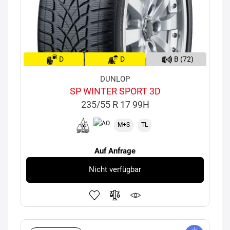
D
D
B (72)
DUNLOP
SP WINTER SPORT 3D
235/55 R 17 99H
M+S
TL
Auf Anfrage
Nicht verfügbar