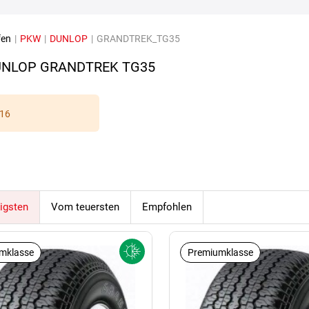
fen
|
PKW
|
DUNLOP
|
GRANDTREK_TG35
NLOP GRANDTREK TG35
16
igsten
Vom teuersten
Empfohlen
mklasse
Premiumklasse