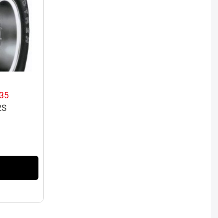
35
2S