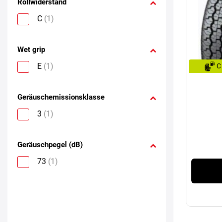
Rollwiderstand
C
(1)
Wet grip
E
(1)
C
Geräuschemissionsklasse
3
(1)
Geräuschpegel (dB)
73
(1)