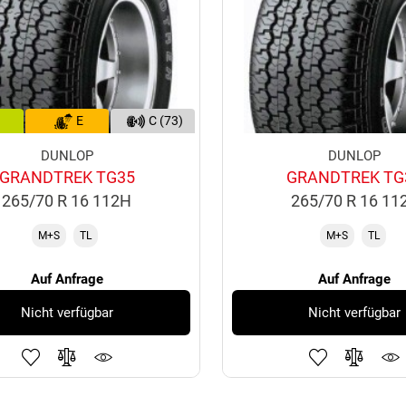
E
C (73)
DUNLOP
DUNLOP
GRANDTREK TG35
GRANDTREK TG
265/70 R 16 112H
265/70 R 16 11
M+S
TL
M+S
TL
Auf Anfrage
Auf Anfrage
Nicht verfügbar
Nicht verfügbar