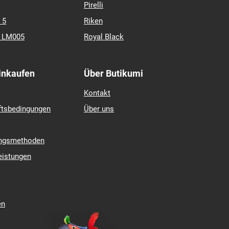
Pirelli
 5
Riken
k LM005
Royal Black
Einkaufen
Über Butikumi
Kontakt
ftsbedingungen
Über uns
ungsmethoden
eistungen
en