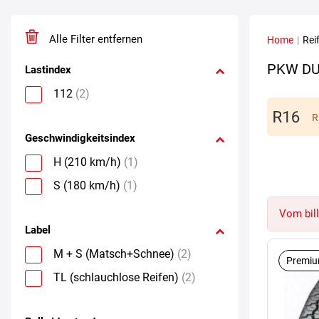
Alle Filter entfernen
Home
|
Rei
PKW DU
Lastindex
112
(2)
R
Geschwindigkeitsindex
H (210 km/h)
(1)
S (180 km/h)
(1)
Vom bill
Label
M + S (Matsch+Schnee)
(2)
Premiu
TL (schlauchlose Reifen)
(2)