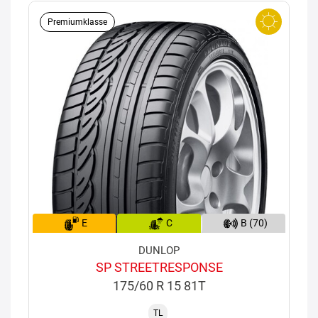
Premiumklasse
E
C
B (70)
DUNLOP
SP STREETRESPONSE
175/60 R 15 81T
TL