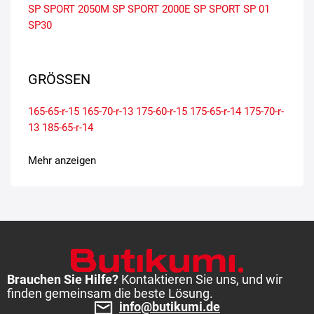
SP SPORT 2050M
SP SPORT 2000E
SP SPORT SP 01
SP30
GRÖSSEN
165-65-r-15
165-70-r-13
175-60-r-15
175-65-r-14
175-70-r-
13
185-65-r-14
Mehr anzeigen
Brauchen Sie Hilfe?
Kontaktieren Sie uns, und wir
finden gemeinsam die beste Lösung.
info@butikumi.de