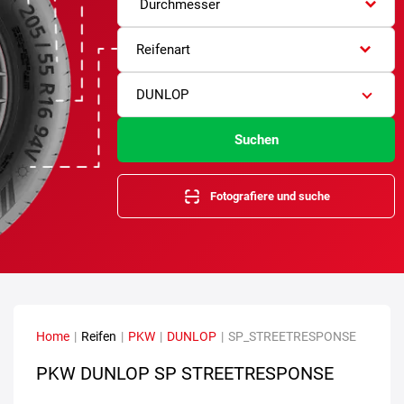
Durchmesser
Reifenart
DUNLOP
Suchen
Fotografiere und suche
Home
|
Reifen
|
PKW
|
DUNLOP
|
SP_STREETRESPONSE
PKW DUNLOP SP STREETRESPONSE