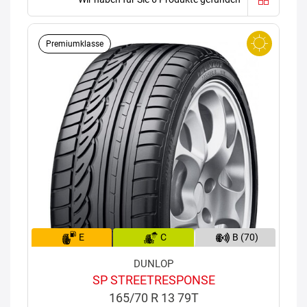
Premiumklasse
E
C
B (70)
DUNLOP
SP STREETRESPONSE
165/70 R 13 79T