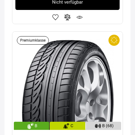
Nicht verfügbar
Premiumklasse
B
C
B (68)