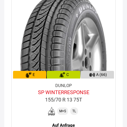
E
C
A (66)
DUNLOP
SP WINTERRESPONSE
155/70 R 13 75T
M+S
TL
Auf Anfrage