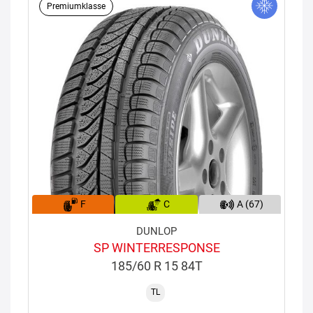
Premiumklasse
F
C
A (67)
DUNLOP
SP WINTERRESPONSE
185/60 R 15 84T
TL