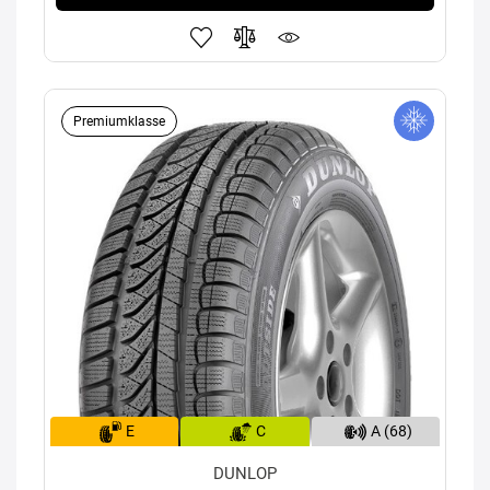
Premiumklasse
E
C
A (68)
DUNLOP