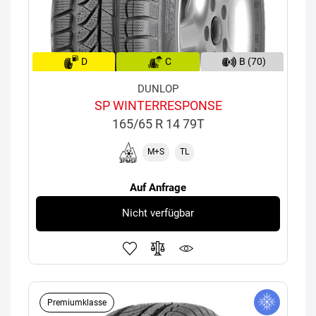
D
C
B (70)
DUNLOP
SP WINTERRESPONSE
165/65 R 14 79T
M+S
TL
Auf Anfrage
Nicht verfügbar
Premiumklasse