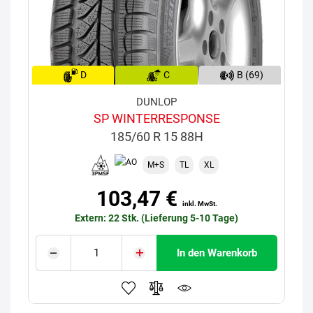
D
C
B (69)
DUNLOP
SP WINTERRESPONSE
185/60 R 15 88H
M+S
TL
XL
103,47 €
inkl. MwSt.
Extern: 22 Stk. (Lieferung 5-10 Tage)
In den Warenkorb