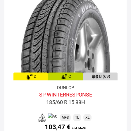
D
C
B (69)
DUNLOP
SP WINTERRESPONSE
185/60 R 15 88H
M+S
TL
XL
103,47 €
inkl. MwSt.