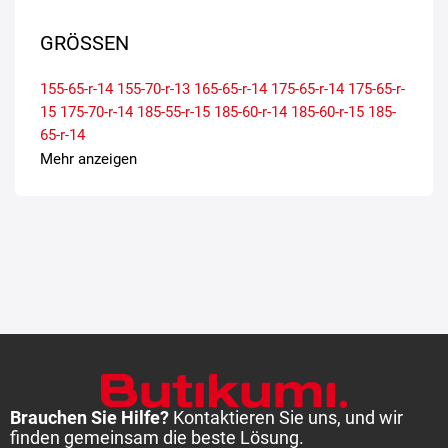
GRÖSSEN
155-65-r-14
155-70-r-13
165-65-r-14
175-65-r-14
175-65-r-
15
175-70-r-14
185-55-r-15
185-60-r-14
185-60-r-15
185-
65-r-14
Mehr anzeigen
Brauchen Sie Hilfe?
Kontaktieren Sie uns, und wir
finden gemeinsam die beste Lösung.