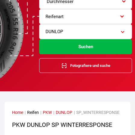
Durchmesser
Reifenart
DUNLOP
Suchen
Fotografiere und suche
Home
|
Reifen
|
PKW
|
DUNLOP
|
SP_WINTERRESPONSE
PKW DUNLOP SP WINTERRESPONSE