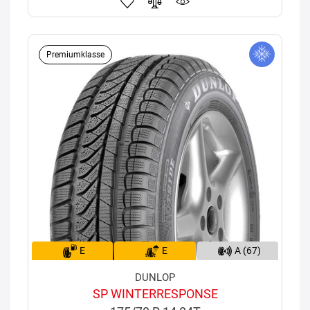
Premiumklasse
E
E
A (67)
DUNLOP
SP WINTERRESPONSE