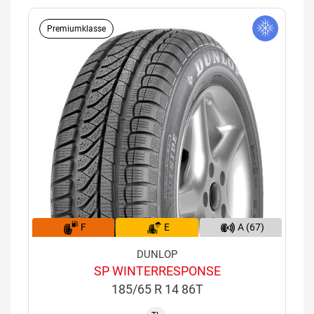
Premiumklasse
F
E
A (67)
DUNLOP
SP WINTERRESPONSE
185/65 R 14 86T