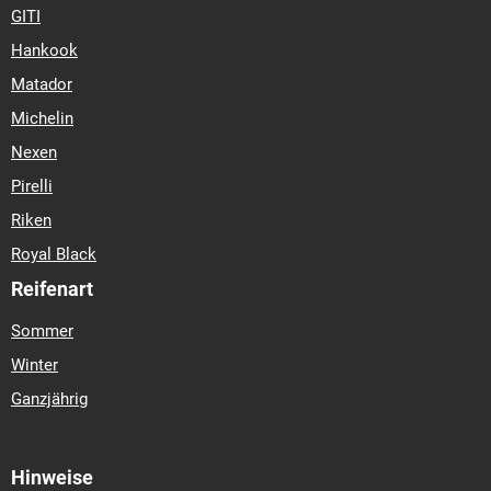
GITI
Hankook
Matador
Michelin
Nexen
Pirelli
Riken
Royal Black
Reifenart
Sommer
Winter
Ganzjährig
Hinweise