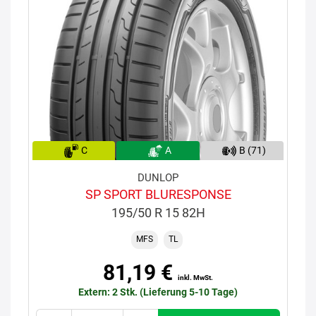
C
A
B (71)
DUNLOP
SP SPORT BLURESPONSE
195/50 R 15 82H
MFS
TL
81,19 €
inkl. MwSt.
Extern: 2 Stk. (Lieferung 5-10 Tage)