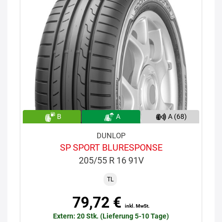
B
A
A (68)
DUNLOP
SP SPORT BLURESPONSE
205/55 R 16 91V
TL
79,72 €
inkl. MwSt.
Extern: 20 Stk. (Lieferung 5-10 Tage)