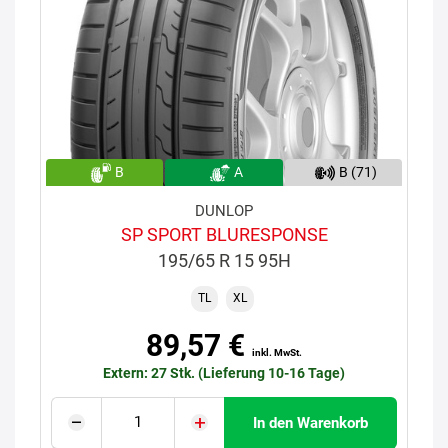
B
A
B (71)
DUNLOP
SP SPORT BLURESPONSE
195/65 R 15 95H
TL
XL
89,57 €
inkl. MwSt.
Extern: 27 Stk. (Lieferung 10-16 Tage)
In den Warenkorb