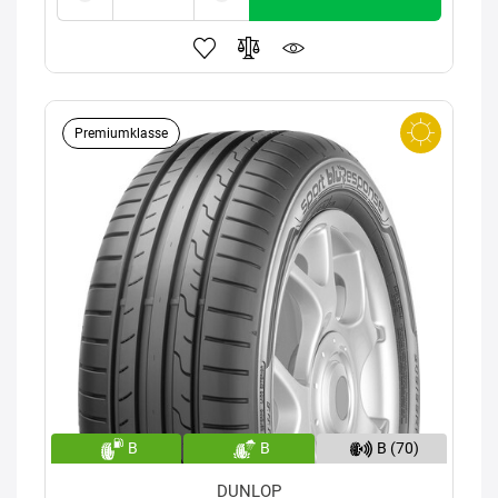
Premiumklasse
B
B
B (70)
DUNLOP