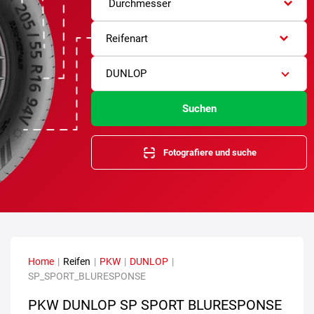
Durchmesser
Reifenart
DUNLOP
Suchen
Fotografiere und suche
Home
|
Reifen
|
PKW
|
DUNLOP
|
SP_SPORT_BLURESPONSE
PKW DUNLOP SP SPORT BLURESPONSE