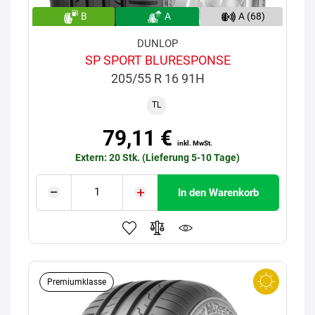
B
A
A (68)
DUNLOP
SP SPORT BLURESPONSE
205/55 R 16 91H
TL
79,11 €
inkl. MwSt.
Extern: 20 Stk. (Lieferung 5-10 Tage)
In den Warenkorb
Premiumklasse