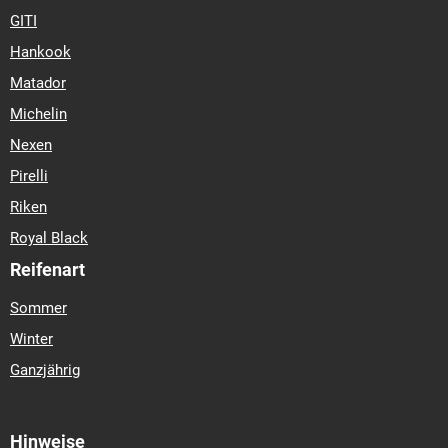
GITI
Hankook
Matador
Michelin
Nexen
Pirelli
Riken
Royal Black
Reifenart
Sommer
Winter
Ganzjährig
Hinweise