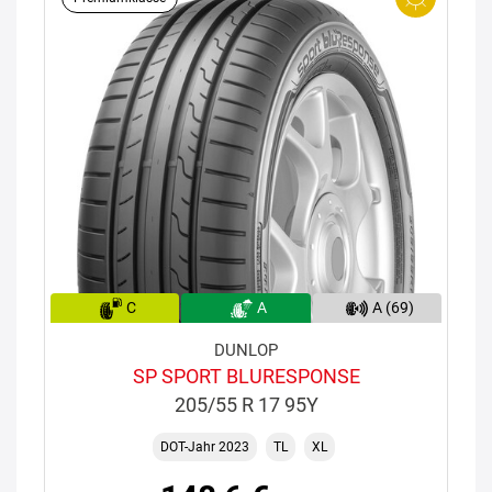
C
A
A (69)
DUNLOP
SP SPORT BLURESPONSE
205/55 R 17 95Y
DOT-Jahr 2023
TL
XL