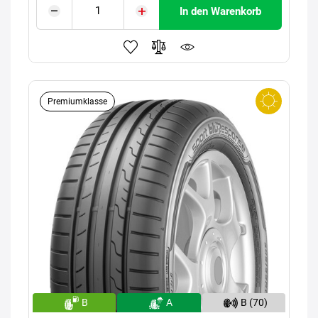
In den Warenkorb
Premiumklasse
B
A
B (70)