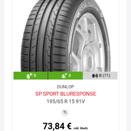
B
B
B (71)
DUNLOP
SP SPORT BLURESPONSE
195/65 R 15 91V
TL
73,84 €
inkl. MwSt.