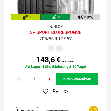
C
A
A (69)
DUNLOP
SP SPORT BLURESPONSE
205/55 R 17 95Y
TL
XL
148,6 €
inkl. MwSt.
Auf Lager: 4 Stk. (Lieferung 3-10 Tage)
In den Warenkorb
Premiumklasse