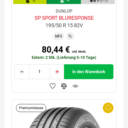
C
A
B (71)
DUNLOP
SP SPORT BLURESPONSE
195/50 R 15 82V
MFS
TL
80,44 €
inkl. MwSt.
Extern: 2 Stk. (Lieferung 5-10 Tage)
In den Warenkorb
Premiumklasse