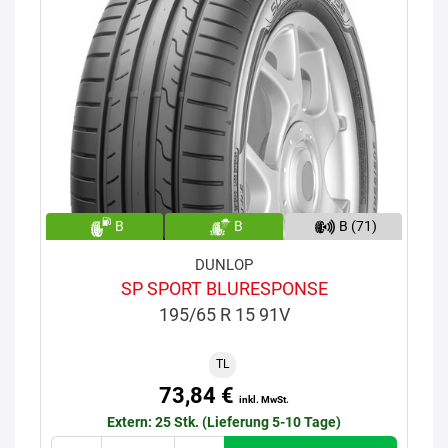
B
B
B (71)
DUNLOP
SP SPORT BLURESPONSE
195/65 R 15 91V
TL
73,84 €
inkl. MwSt.
Extern: 25 Stk. (Lieferung 5-10 Tage)