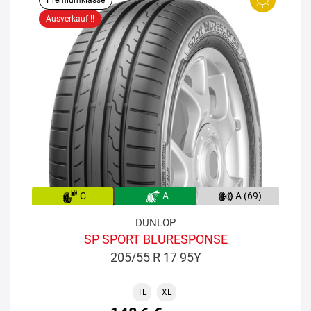
Ausverkauf !!
C
A
A (69)
DUNLOP
SP SPORT BLURESPONSE
205/55 R 17 95Y
TL
XL