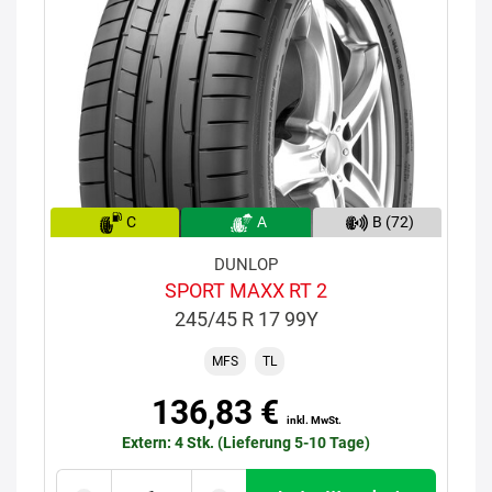
C
A
B (72)
DUNLOP
SPORT MAXX RT 2
245/45 R 17 99Y
MFS
TL
136,83 €
inkl. MwSt.
Extern: 4 Stk. (Lieferung 5-10 Tage)