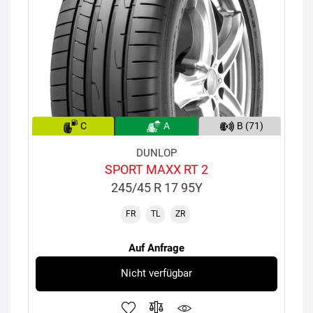
C
A
B (71)
DUNLOP
SPORT MAXX RT 2
245/45 R 17 95Y
FR
TL
ZR
Auf Anfrage
Nicht verfügbar