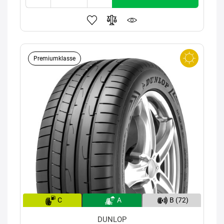
Premiumklasse
C
A
B (72)
DUNLOP