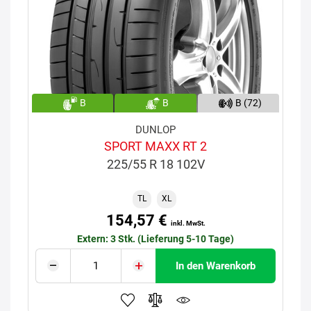
B
B
B (72)
DUNLOP
SPORT MAXX RT 2
225/55 R 18 102V
TL
XL
154,57 €
inkl. MwSt.
Extern: 3 Stk. (Lieferung 5-10 Tage)
In den Warenkorb