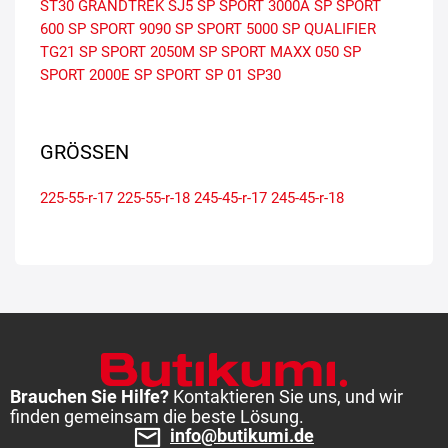
ST30
GRANDTREK SJ5
SP SPORT 3000A
SP SPORT
600
SP SPORT 9090
SP SPORT 5000
SP QUALIFIER
TG21
SP SPORT 2050M
SP SPORT MAXX 050
SP
SPORT 2000E
SP SPORT SP 01
SP30
GRÖSSEN
225-55-r-17
225-55-r-18
245-45-r-17
245-45-r-18
Brauchen Sie Hilfe?
Kontaktieren Sie uns, und wir
finden gemeinsam die beste Lösung.
info@butikumi.de