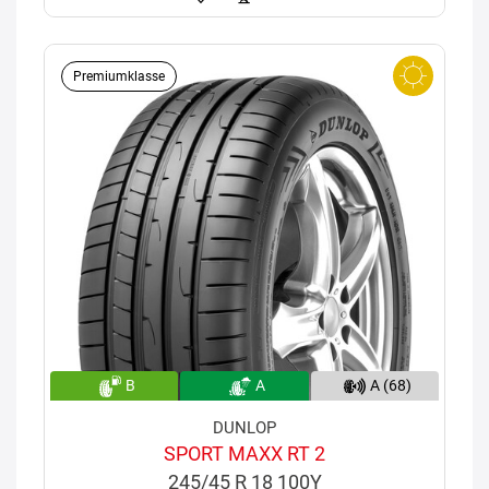
Premiumklasse
B
A
A (68)
DUNLOP
SPORT MAXX RT 2
245/45 R 18 100Y