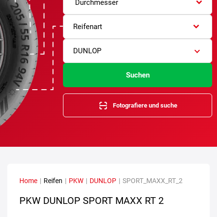
Durchmesser
Reifenart
DUNLOP
Suchen
Fotografiere und suche
Home
|
Reifen
|
PKW
|
DUNLOP
|
SPORT_MAXX_RT_2
PKW DUNLOP SPORT MAXX RT 2