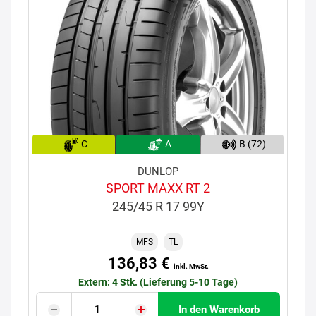
C
A
B (72)
DUNLOP
SPORT MAXX RT 2
245/45 R 17 99Y
MFS
TL
136,83 €
inkl. MwSt.
Extern: 4 Stk. (Lieferung 5-10 Tage)
In den Warenkorb