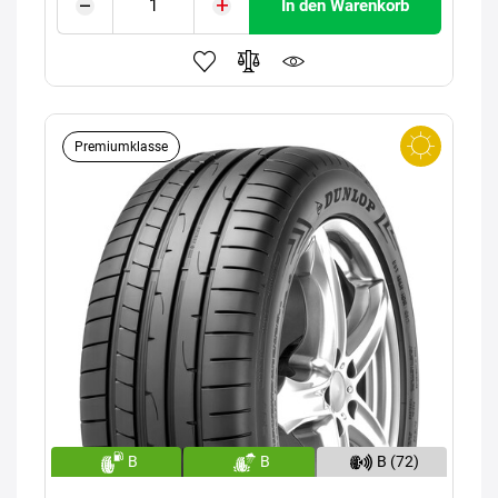
In den Warenkorb
Premiumklasse
B
B
B (72)