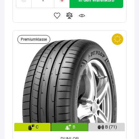
Premiumklasse
C
B
B (71)