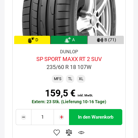
D
A
B (71)
DUNLOP
SP SPORT MAXX RT 2 SUV
235/60 R 18 107W
MFS
TL
XL
159,5 €
inkl. MwSt.
Extern: 23 Stk. (Lieferung 10-16 Tage)
In den Warenkorb