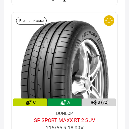
Premiumklasse
C
A
B (72)
DUNLOP
SP SPORT MAXX RT 2 SUV
215/55 R 18 99V