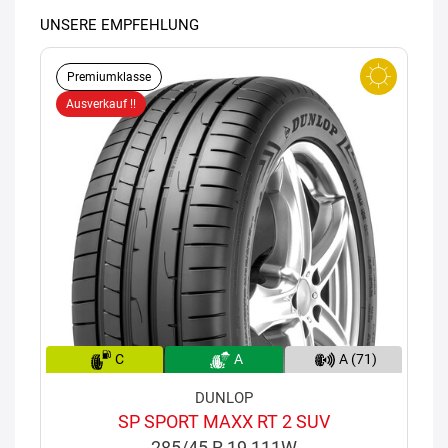
UNSERE EMPFEHLUNG
Premiumklasse
Ausverkauf !!
C
A
A (71)
DUNLOP
SP SPORT MAXX RT 2 SUV
285/45 R 19 111W