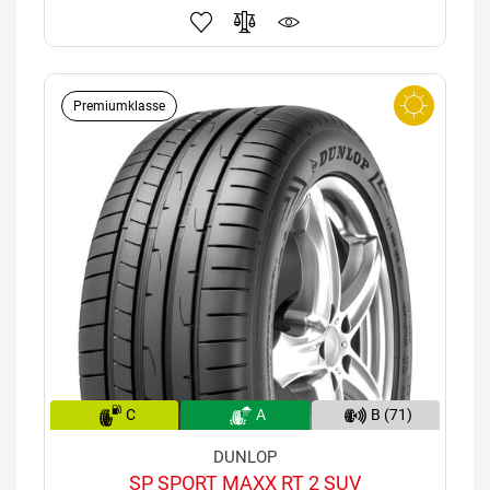
Premiumklasse
C
A
B (71)
DUNLOP
SP SPORT MAXX RT 2 SUV