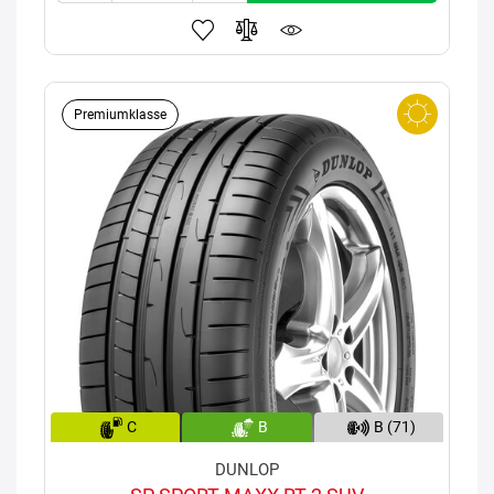
Premiumklasse
C
B
B (71)
DUNLOP