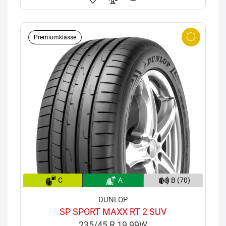
Premiumklasse
C
A
B (70)
DUNLOP
SP SPORT MAXX RT 2 SUV
235/45 R 19 99W