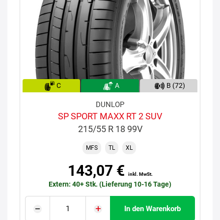
C
A
B (72)
DUNLOP
SP SPORT MAXX RT 2 SUV
215/55 R 18 99V
MFS
TL
XL
143,07 €
inkl. MwSt.
Extern: 40+ Stk. (Lieferung 10-16 Tage)
In den Warenkorb