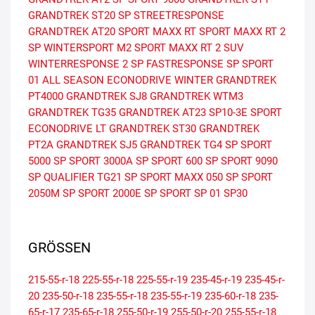
GRANDTREK ST20
SP STREETRESPONSE
GRANDTREK AT20
SPORT MAXX RT
SPORT MAXX RT 2
SP WINTERSPORT M2
SPORT MAXX RT 2 SUV
WINTERRESPONSE 2
SP FASTRESPONSE
SP SPORT
01 ALL SEASON
ECONODRIVE WINTER
GRANDTREK
PT4000
GRANDTREK SJ8
GRANDTREK WTM3
GRANDTREK TG35
GRANDTREK AT23
SP10-3E
SPORT
ECONODRIVE LT
GRANDTREK ST30
GRANDTREK
PT2A
GRANDTREK SJ5
GRANDTREK TG4
SP SPORT
5000
SP SPORT 3000A
SP SPORT 600
SP SPORT 9090
SP QUALIFIER TG21
SP SPORT MAXX 050
SP SPORT
2050M
SP SPORT 2000E
SP SPORT SP 01
SP30
GRÖSSEN
215-55-r-18
225-55-r-18
225-55-r-19
235-45-r-19
235-45-r-
20
235-50-r-18
235-55-r-18
235-55-r-19
235-60-r-18
235-
65-r-17
235-65-r-18
255-50-r-19
255-50-r-20
255-55-r-18