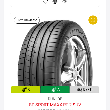
Premiumklasse
C
A
B (71)
DUNLOP
SP SPORT MAXX RT 2 SUV