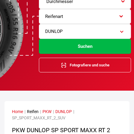
Durchmesser
Reifenart
DUNLOP
Suchen
Fotografiere und suche
Home
|
Reifen
|
PKW
|
DUNLOP
|
SP_SPORT_MAXX_RT_2_SUV
PKW DUNLOP SP SPORT MAXX RT 2