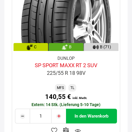
C
B
B (71)
DUNLOP
SP SPORT MAXX RT 2 SUV
225/55 R 18 98V
MFS
TL
140,55 €
inkl. MwSt.
Extern: 14 Stk. (Lieferung 5-10 Tage)
In den Warenkorb