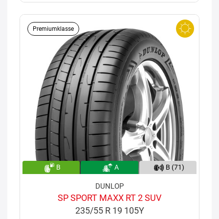
Premiumklasse
B
A
B (71)
DUNLOP
SP SPORT MAXX RT 2 SUV
235/55 R 19 105Y