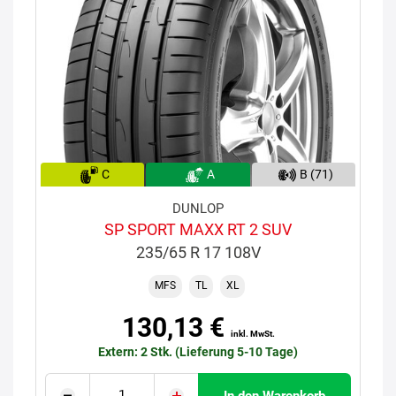
C
A
B (71)
DUNLOP
SP SPORT MAXX RT 2 SUV
235/65 R 17 108V
MFS
TL
XL
130,13 €
inkl. MwSt.
Extern: 2 Stk. (Lieferung 5-10 Tage)
In den Warenkorb