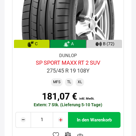
C
A
B (72)
DUNLOP
SP SPORT MAXX RT 2 SUV
275/45 R 19 108Y
MFS
TL
XL
181,07 €
inkl. MwSt.
Extern: 7 Stk. (Lieferung 5-10 Tage)
In den Warenkorb