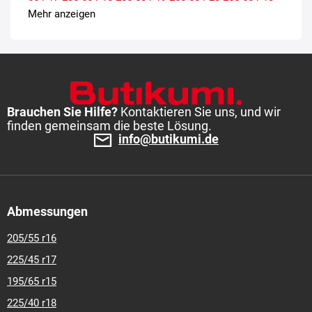
255-55-r-19
255-60-r-18
265-50-r-19
275-40-r-20
275-40-r-
Mehr anzeigen
21
275-45-r-19
275-45-r-20
275-45-r-21
275-55-r-19
285-
45-r-19
285-45-r-20
295-35-r-21
315-35-r-20
Brauchen Sie Hilfe?
Kontaktieren Sie uns, und wir
finden gemeinsam die beste Lösung.
info@butikumi.de
Abmessungen
205/55 r16
225/45 r17
195/65 r15
225/40 r18