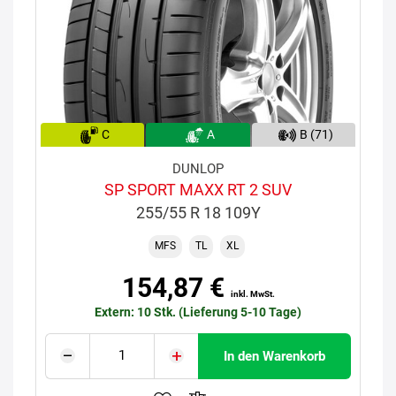
C
A
B (71)
DUNLOP
SP SPORT MAXX RT 2 SUV
255/55 R 18 109Y
MFS
TL
XL
154,87 €
inkl. MwSt.
Extern: 10 Stk. (Lieferung 5-10 Tage)
In den Warenkorb