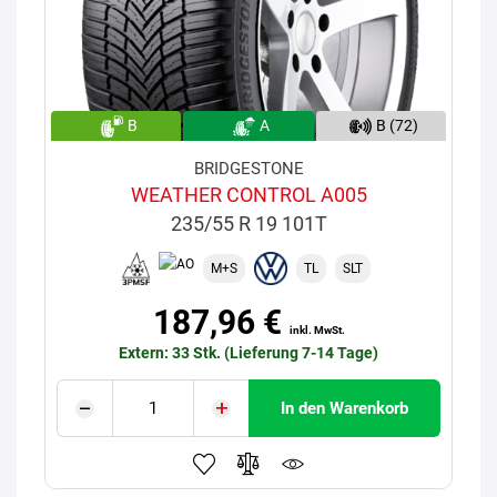
B
A
B (72)
BRIDGESTONE
WEATHER CONTROL A005
235/55 R 19 101T
M+S
TL
SLT
187,96 €
inkl. MwSt.
Extern: 33 Stk. (Lieferung 7-14 Tage)
In den Warenkorb