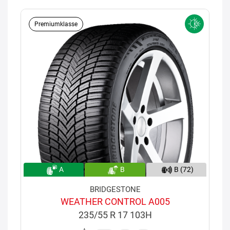
Premiumklasse
A
B
B (72)
BRIDGESTONE
WEATHER CONTROL A005
235/55 R 17 103H