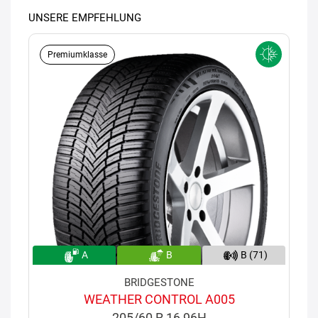
UNSERE EMPFEHLUNG
Premiumklasse
A
B
B (71)
BRIDGESTONE
WEATHER CONTROL A005
205/60 R 16 96H