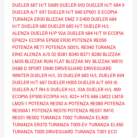
DUELER 687 H/T
D689
DUELER 693
DUELER H/T 684 II
DUELER A/T 697
DUELER H/T 840
EP001 S ECOPIA
TURANZA ER30
BLIZZAK DMZ 3
D400
DUELER 684
H/T
DUELER 680
DUELER 685 H/T
DUELER H/L
ALENZA
DUELER H/P 92A
DUELER 684 H/T III
ECOPIA
EP422+
ECOPIA EP600
ER30
POTENZA RE050
POTENZA RE71
POTENZA S001L
RE040
TURANZA
ER42
ALENZA A/S 02
B381
B340
B371
B280
BLIZZAK
LM35
BLIZZAK RUN FLAT
BLIZZAK NV
BLIZZAK W810
D688
D SPORT
D840
DRIVEGUARD
DRIVEGUARD
WINTER
DUELER H/L 33
DUELER 683 H/L
DUELER 694
DUELER H/T 687
DUELER H005
DUELER A/T 693 III
DUELER A/T RH-S
DUELER H/L 33A
DUELER H/L 400
ECOPIA EP300
ECOPIA H/L 422+
HTS 686
LM22
LM18
LM25-1
POTENZA RE050 A
POTENZA RE080
POTENZA
RE050A1
POTENZA RE070
POTENZA RE031
R410
RE031
RE002
TURANZA T002
TURANZA EL400
TURANZA ER370
TURANZA T005 EV
TURANZA EL450
TURANZA T005 DRIVEGUARD
TURANZA T001 ECO