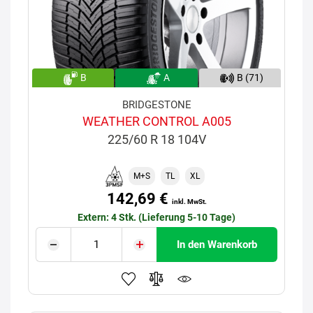
B
A
B (71)
BRIDGESTONE
WEATHER CONTROL A005
225/60 R 18 104V
M+S
TL
XL
142,69 €
inkl. MwSt.
Extern: 4 Stk. (Lieferung 5-10 Tage)
In den Warenkorb