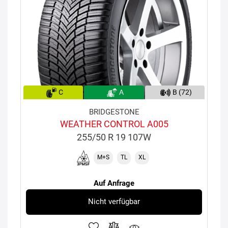
C
A
B (72)
BRIDGESTONE
WEATHER CONTROL A005
255/50 R 19 107W
M+S
TL
XL
Auf Anfrage
Nicht verfügbar