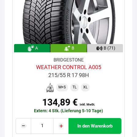
A
B
B (71)
BRIDGESTONE
WEATHER CONTROL A005
215/55 R 17 98H
M+S
TL
XL
134,89 €
inkl. MwSt.
Extern: 4 Stk. (Lieferung 5-10 Tage)
In den Warenkorb