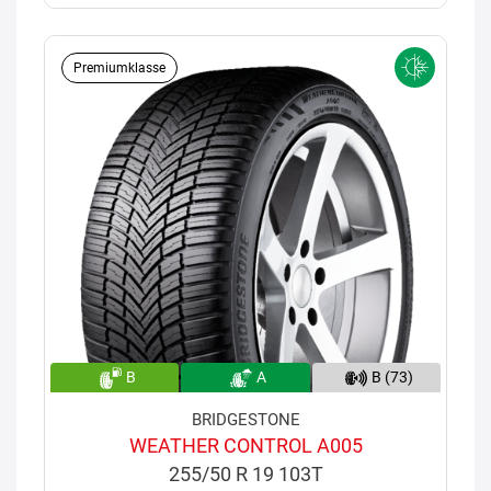
Premiumklasse
B
A
B (73)
BRIDGESTONE
WEATHER CONTROL A005
255/50 R 19 103T