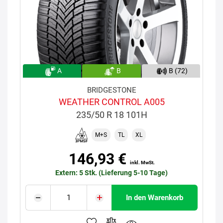
A
B
B (72)
BRIDGESTONE
WEATHER CONTROL A005
235/50 R 18 101H
M+S
TL
XL
146,93 €
inkl. MwSt.
Extern: 5 Stk. (Lieferung 5-10 Tage)
In den Warenkorb