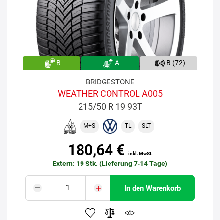
B
A
B (72)
BRIDGESTONE
WEATHER CONTROL A005
215/50 R 19 93T
M+S
TL
SLT
180,64 €
inkl. MwSt.
Extern: 19 Stk. (Lieferung 7-14 Tage)
In den Warenkorb