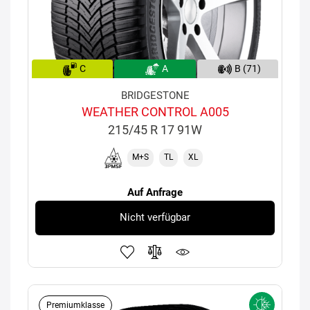
C
A
B (71)
BRIDGESTONE
WEATHER CONTROL A005
215/45 R 17 91W
M+S
TL
XL
Auf Anfrage
Nicht verfügbar
Premiumklasse