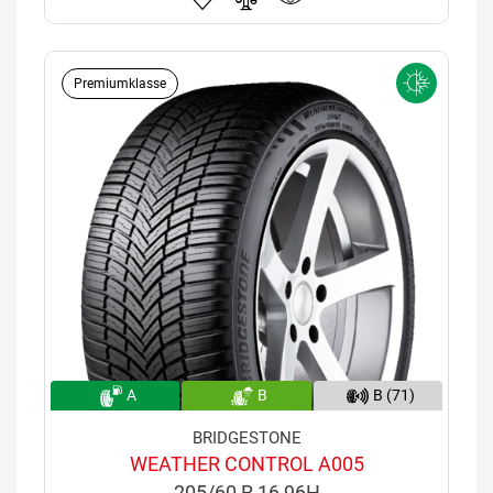
Premiumklasse
A
B
B (71)
BRIDGESTONE
WEATHER CONTROL A005
205/60 R 16 96H