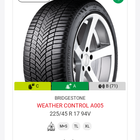
C
A
B (71)
BRIDGESTONE
WEATHER CONTROL A005
225/45 R 17 94V
M+S
TL
XL