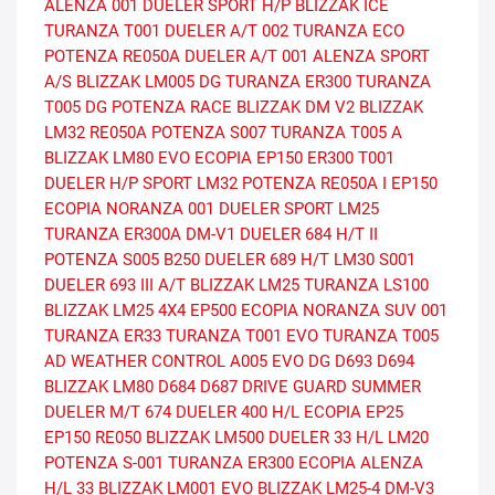
ALENZA 001
DUELER SPORT H/P
BLIZZAK ICE
TURANZA T001
DUELER A/T 002
TURANZA ECO
POTENZA RE050A
DUELER A/T 001
ALENZA SPORT
A/S
BLIZZAK LM005 DG
TURANZA ER300
TURANZA
T005 DG
POTENZA RACE
BLIZZAK DM V2
BLIZZAK
LM32
RE050A
POTENZA S007
TURANZA T005 A
BLIZZAK LM80 EVO
ECOPIA EP150
ER300
T001
DUELER H/P SPORT
LM32
POTENZA RE050A I
EP150
ECOPIA
NORANZA 001
DUELER SPORT
LM25
TURANZA ER300A
DM-V1
DUELER 684 H/T II
POTENZA S005
B250
DUELER 689 H/T
LM30
S001
DUELER 693 III A/T
BLIZZAK LM25
TURANZA LS100
BLIZZAK LM25 4X4
EP500 ECOPIA
NORANZA SUV 001
TURANZA ER33
TURANZA T001 EVO
TURANZA T005
AD
WEATHER CONTROL A005 EVO DG
D693
D694
BLIZZAK LM80
D684
D687
DRIVE GUARD SUMMER
DUELER M/T 674
DUELER 400 H/L
ECOPIA EP25
EP150
RE050
BLIZZAK LM500
DUELER 33 H/L
LM20
POTENZA S-001
TURANZA ER300 ECOPIA
ALENZA
H/L 33
BLIZZAK LM001 EVO
BLIZZAK LM25-4
DM-V3