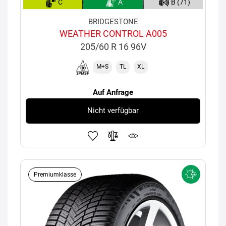
C
A
B (71)
BRIDGESTONE
WEATHER CONTROL A005
205/60 R 16 96V
M+S
TL
XL
Auf Anfrage
Nicht verfügbar
Premiumklasse