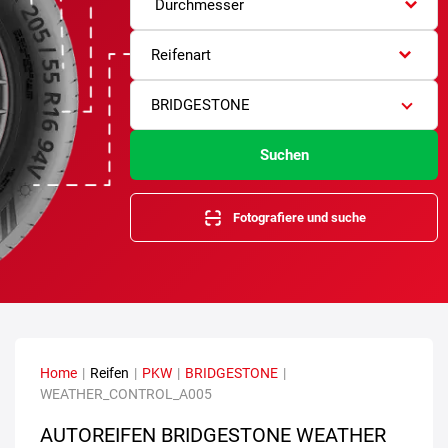
Durchmesser
Reifenart
BRIDGESTONE
Suchen
Fotografiere und suche
Home
|
Reifen
|
PKW
|
BRIDGESTONE
|
WEATHER_CONTROL_A005
AUTOREIFEN BRIDGESTONE WEATHER