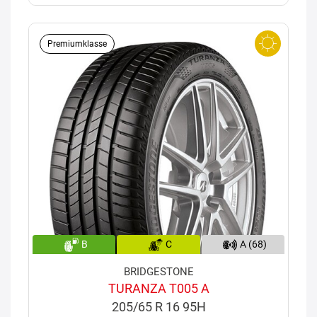
Premiumklasse
B
C
A (68)
BRIDGESTONE
TURANZA T005 A
205/65 R 16 95H