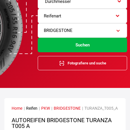
Durchmesser
Reifenart
BRIDGESTONE
Suchen
Fotografiere und suche
Home
|
Reifen
|
PKW
|
BRIDGESTONE
|
TURANZA_T005_A
AUTOREIFEN BRIDGESTONE TURANZA
T005 A