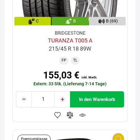
C
B
B (69)
BRIDGESTONE
TURANZA T005 A
215/45 R 18 89W
FP
TL
155,03 €
inkl. MwSt.
Extern: 33 Stk. (Lieferung 7-14 Tage)
In den Warenkorb
Premiumklasse