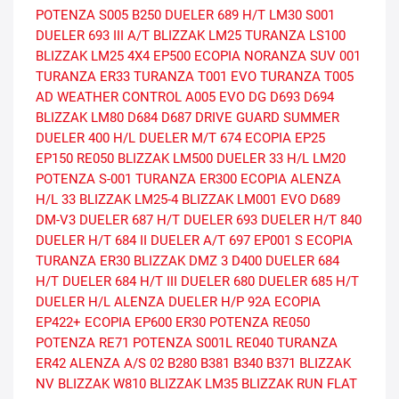
POTENZA S005
B250
DUELER 689 H/T
LM30
S001
DUELER 693 III A/T
BLIZZAK LM25
TURANZA LS100
BLIZZAK LM25 4X4
EP500 ECOPIA
NORANZA SUV 001
TURANZA ER33
TURANZA T001 EVO
TURANZA T005
AD
WEATHER CONTROL A005 EVO DG
D693
D694
BLIZZAK LM80
D684
D687
DRIVE GUARD SUMMER
DUELER 400 H/L
DUELER M/T 674
ECOPIA EP25
EP150
RE050
BLIZZAK LM500
DUELER 33 H/L
LM20
POTENZA S-001
TURANZA ER300 ECOPIA
ALENZA
H/L 33
BLIZZAK LM25-4
BLIZZAK LM001 EVO
D689
DM-V3
DUELER 687 H/T
DUELER 693
DUELER H/T 840
DUELER H/T 684 II
DUELER A/T 697
EP001 S ECOPIA
TURANZA ER30
BLIZZAK DMZ 3
D400
DUELER 684
H/T
DUELER 684 H/T III
DUELER 680
DUELER 685 H/T
DUELER H/L ALENZA
DUELER H/P 92A
ECOPIA
EP422+
ECOPIA EP600
ER30
POTENZA RE050
POTENZA RE71
POTENZA S001L
RE040
TURANZA
ER42
ALENZA A/S 02
B280
B381
B340
B371
BLIZZAK
NV
BLIZZAK W810
BLIZZAK LM35
BLIZZAK RUN FLAT