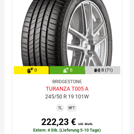
D
B
B (71)
BRIDGESTONE
TURANZA T005 A
245/50 R 19 101W
TL
RFT
222,23 €
inkl. MwSt.
Extern: 4 Stk. (Lieferung 5-10 Tage)