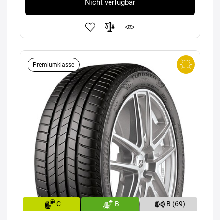
Nicht verfügbar
Premiumklasse
C
B
B (69)