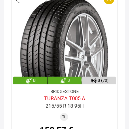
B
B
B (70)
BRIDGESTONE
TURANZA T005 A
215/55 R 18 95H
TL