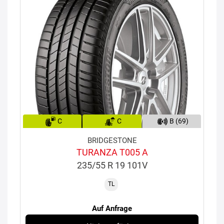
C
C
B (69)
BRIDGESTONE
TURANZA T005 A
235/55 R 19 101V
TL
Auf Anfrage