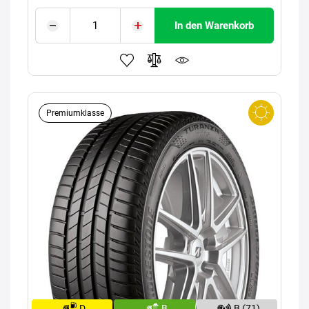
In den Warenkorb
Premiumklasse
D
B
B (71)