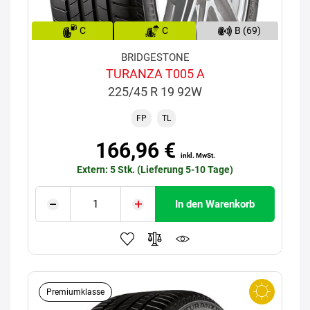
C
C
B (69)
BRIDGESTONE
TURANZA T005 A
225/45 R 19 92W
FP
TL
166,96 €
inkl. MwSt.
Extern: 5 Stk. (Lieferung 5-10 Tage)
In den Warenkorb
Premiumklasse