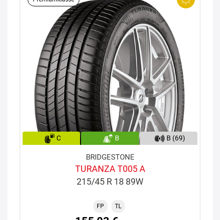
C
B
B (69)
BRIDGESTONE
TURANZA T005 A
215/45 R 18 89W
FP
TL