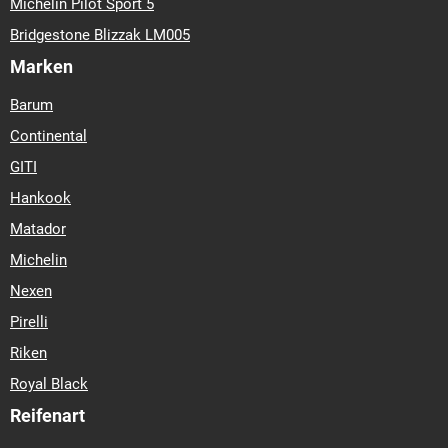
Michelin Pilot Sport 5
Bridgestone Blizzak LM005
Marken
Barum
Continental
GITI
Hankook
Matador
Michelin
Nexen
Pirelli
Riken
Royal Black
Reifenart