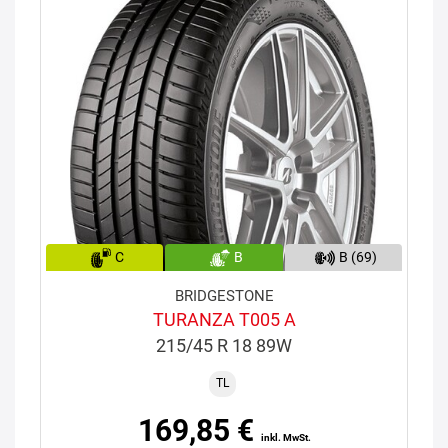
C
B
B (69)
BRIDGESTONE
TURANZA T005 A
215/45 R 18 89W
TL
169,85 €
inkl. MwSt.