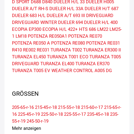
D SPORT
D688
D840
DUELER H/L 33
DUELER H005
DUELER A/T RH-S
DUELER H/L 33A
DUELER H/T 687
DUELER 683 H/L
DUELER A/T 693 III
DRIVEGUARD
DRIVEGUARD WINTER
DUELER 694
DUELER H/L 400
ECOPIA EP300
ECOPIA H/L 422+
HTS 686
LM22
LM25-
1
LM18
POTENZA RE050A1
POTENZA RE070
POTENZA RE050 A
POTENZA RE080
POTENZA RE031
R410
RE002
RE031
TURANZA T002
TURANZA ER300 II
TURANZA EL450
TURANZA T001 ECO
TURANZA T005
DRIVEGUARD
TURANZA EL400
TURANZA ER370
TURANZA T005 EV
WEATHER CONTROL A005 DG
GRÖSSEN
205-65-r-16
215-45-r-18
215-55-r-18
215-60-r-17
215-65-r-
16
225-45-r-19
225-50-r-18
225-55-r-17
235-45-r-18
235-
55-r-19
245-50-r-19
Mehr anzeigen