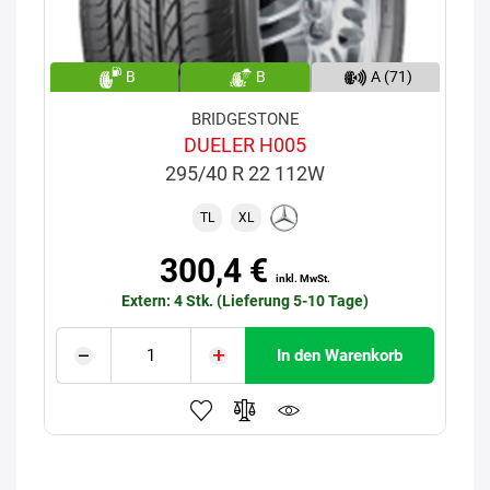
B
B
A (71)
BRIDGESTONE
DUELER H005
295/40 R 22 112W
TL
XL
300,4 €
inkl. MwSt.
Extern: 4 Stk. (Lieferung 5-10 Tage)
In den Warenkorb