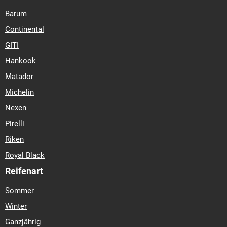
Barum
Continental
GITI
Hankook
Matador
Michelin
Nexen
Pirelli
Riken
Royal Black
Reifenart
Sommer
Winter
Ganzjährig