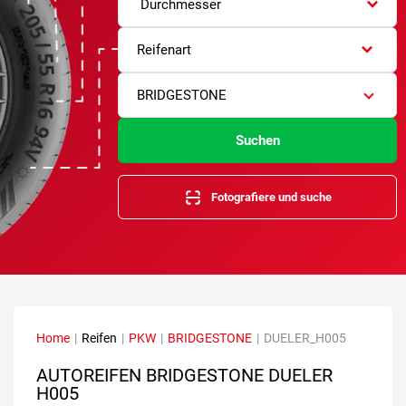
Durchmesser
Reifenart
BRIDGESTONE
Suchen
Fotografiere und suche
Home
|
Reifen
|
PKW
|
BRIDGESTONE
|
DUELER_H005
AUTOREIFEN BRIDGESTONE DUELER
H005