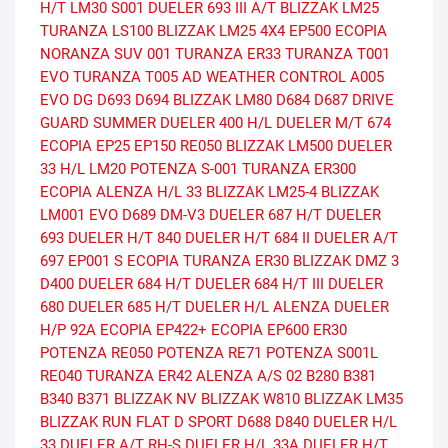
H/T
LM30
S001
DUELER 693 III A/T
BLIZZAK LM25
TURANZA LS100
BLIZZAK LM25 4X4
EP500 ECOPIA
NORANZA SUV 001
TURANZA ER33
TURANZA T001
EVO
TURANZA T005 AD
WEATHER CONTROL A005
EVO DG
D693
D694
BLIZZAK LM80
D684
D687
DRIVE
GUARD SUMMER
DUELER 400 H/L
DUELER M/T 674
ECOPIA EP25
EP150
RE050
BLIZZAK LM500
DUELER
33 H/L
LM20
POTENZA S-001
TURANZA ER300
ECOPIA
ALENZA H/L 33
BLIZZAK LM25-4
BLIZZAK
LM001 EVO
D689
DM-V3
DUELER 687 H/T
DUELER
693
DUELER H/T 840
DUELER H/T 684 II
DUELER A/T
697
EP001 S ECOPIA
TURANZA ER30
BLIZZAK DMZ 3
D400
DUELER 684 H/T
DUELER 684 H/T III
DUELER
680
DUELER 685 H/T
DUELER H/L ALENZA
DUELER
H/P 92A
ECOPIA EP422+
ECOPIA EP600
ER30
POTENZA RE050
POTENZA RE71
POTENZA S001L
RE040
TURANZA ER42
ALENZA A/S 02
B280
B381
B340
B371
BLIZZAK NV
BLIZZAK W810
BLIZZAK LM35
BLIZZAK RUN FLAT
D SPORT
D688
D840
DUELER H/L
33
DUELER A/T RH-S
DUELER H/L 33A
DUELER H/T