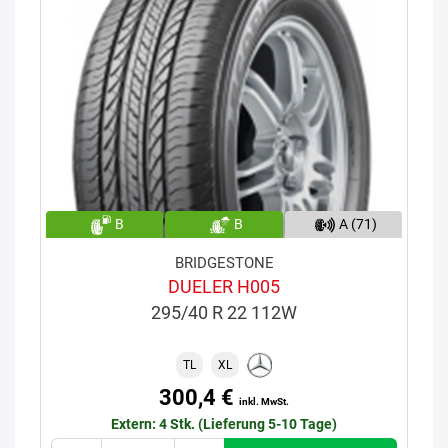
B
B
A (71)
BRIDGESTONE
DUELER H005
295/40 R 22 112W
TL
XL
300,4 €
inkl. MwSt.
Extern: 4 Stk. (Lieferung 5-10 Tage)