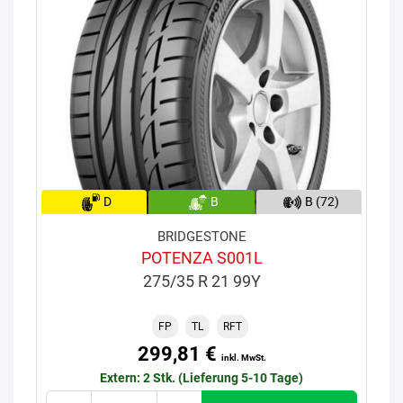
D
B
B (72)
BRIDGESTONE
POTENZA S001L
275/35 R 21 99Y
FP
TL
RFT
299,81 €
inkl. MwSt.
Extern: 2 Stk. (Lieferung 5-10 Tage)