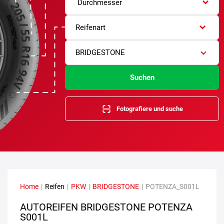
Durchmesser
Reifenart
BRIDGESTONE
Suchen
Fotografiere und suche
Home
|
Reifen
|
PKW
|
BRIDGESTONE
|
POTENZA_S001L
AUTOREIFEN BRIDGESTONE POTENZA
S001L