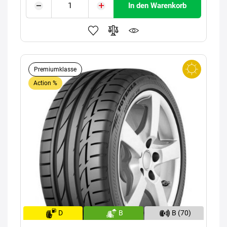
In den Warenkorb
Premiumklasse
Action %
D
B
B (70)