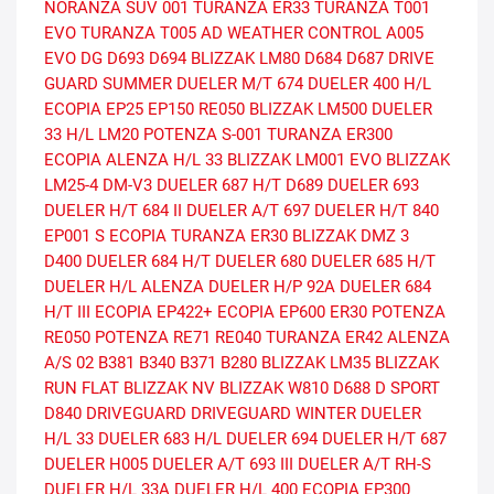
NORANZA SUV 001
TURANZA ER33
TURANZA T001
EVO
TURANZA T005 AD
WEATHER CONTROL A005
EVO DG
D693
D694
BLIZZAK LM80
D684
D687
DRIVE
GUARD SUMMER
DUELER M/T 674
DUELER 400 H/L
ECOPIA EP25
EP150
RE050
BLIZZAK LM500
DUELER
33 H/L
LM20
POTENZA S-001
TURANZA ER300
ECOPIA
ALENZA H/L 33
BLIZZAK LM001 EVO
BLIZZAK
LM25-4
DM-V3
DUELER 687 H/T
D689
DUELER 693
DUELER H/T 684 II
DUELER A/T 697
DUELER H/T 840
EP001 S ECOPIA
TURANZA ER30
BLIZZAK DMZ 3
D400
DUELER 684 H/T
DUELER 680
DUELER 685 H/T
DUELER H/L ALENZA
DUELER H/P 92A
DUELER 684
H/T III
ECOPIA EP422+
ECOPIA EP600
ER30
POTENZA
RE050
POTENZA RE71
RE040
TURANZA ER42
ALENZA
A/S 02
B381
B340
B371
B280
BLIZZAK LM35
BLIZZAK
RUN FLAT
BLIZZAK NV
BLIZZAK W810
D688
D SPORT
D840
DRIVEGUARD
DRIVEGUARD WINTER
DUELER
H/L 33
DUELER 683 H/L
DUELER 694
DUELER H/T 687
DUELER H005
DUELER A/T 693 III
DUELER A/T RH-S
DUELER H/L 33A
DUELER H/L 400
ECOPIA EP300