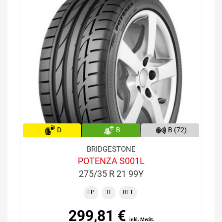
D
B
B (72)
BRIDGESTONE
POTENZA S001L
275/35 R 21 99Y
FP
TL
RFT
299,81 €
inkl. MwSt.