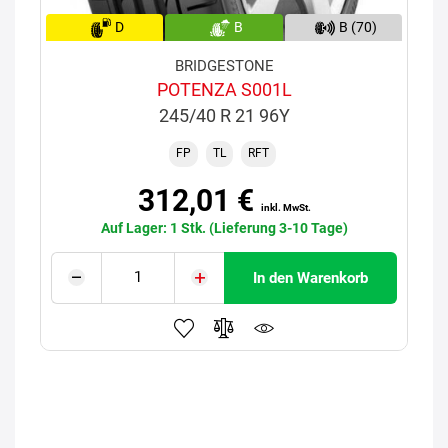
D
B
B (70)
BRIDGESTONE
POTENZA S001L
245/40 R 21 96Y
FP
TL
RFT
312,01 €
inkl. MwSt.
Auf Lager: 1 Stk. (Lieferung 3-10 Tage)
In den Warenkorb