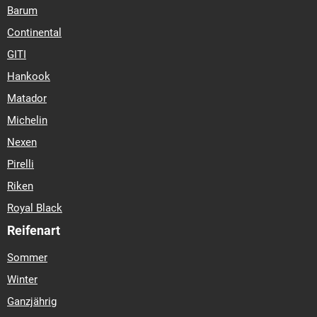
Barum
Continental
GITI
Hankook
Matador
Michelin
Nexen
Pirelli
Riken
Royal Black
Reifenart
Sommer
Winter
Ganzjährig