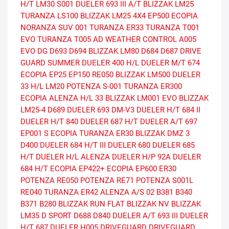
H/T
LM30
S001
DUELER 693 III A/T
BLIZZAK LM25
TURANZA LS100
BLIZZAK LM25 4X4
EP500 ECOPIA
NORANZA SUV 001
TURANZA ER33
TURANZA T001
EVO
TURANZA T005 AD
WEATHER CONTROL A005
EVO DG
D693
D694
BLIZZAK LM80
D684
D687
DRIVE
GUARD SUMMER
DUELER 400 H/L
DUELER M/T 674
ECOPIA EP25
EP150
RE050
BLIZZAK LM500
DUELER
33 H/L
LM20
POTENZA S-001
TURANZA ER300
ECOPIA
ALENZA H/L 33
BLIZZAK LM001 EVO
BLIZZAK
LM25-4
D689
DUELER 693
DM-V3
DUELER H/T 684 II
DUELER H/T 840
DUELER 687 H/T
DUELER A/T 697
EP001 S ECOPIA
TURANZA ER30
BLIZZAK DMZ 3
D400
DUELER 684 H/T III
DUELER 680
DUELER 685
H/T
DUELER H/L ALENZA
DUELER H/P 92A
DUELER
684 H/T
ECOPIA EP422+
ECOPIA EP600
ER30
POTENZA RE050
POTENZA RE71
POTENZA S001L
RE040
TURANZA ER42
ALENZA A/S 02
B381
B340
B371
B280
BLIZZAK RUN FLAT
BLIZZAK NV
BLIZZAK
LM35
D SPORT
D688
D840
DUELER A/T 693 III
DUELER
H/T 687
DUELER H005
DRIVEGUARD
DRIVEGUARD