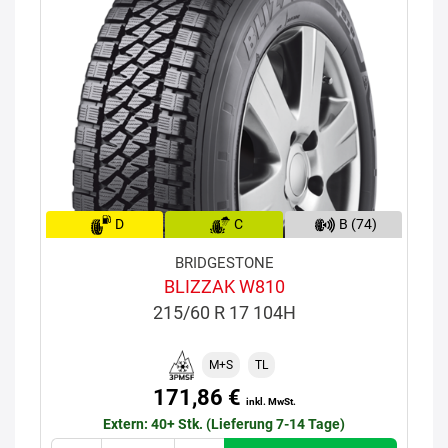
D
C
B (74)
BRIDGESTONE
BLIZZAK W810
215/60 R 17 104H
M+S
TL
171,86 €
inkl. MwSt.
Extern: 40+ Stk. (Lieferung 7-14 Tage)