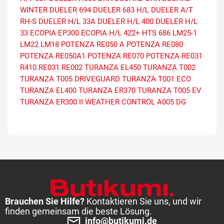
WINTER
DUELER 694
DUELER 683 H/L
DUELER A/T
RH-S
DUELER H/L 33A
DUELER H/L 400
DUELER H/L
33
ECOPIA EP300
ECOPIA H/L 422+
HTS 686
LM25-1
LM22
LM18
POTENZA RE050 A
POTENZA RE080
POTENZA RE050A1
POTENZA RE070
POTENZA RE031
R410
RE031
RE002
TURANZA EL450
TURANZA T002
TURANZA T005 DRIVEGUARD
TURANZA T001 ECO
TURANZA EL400
TURANZA ER370
TURANZA T005 EV
TURANZA ER300 II
WEATHER CONTROL A005 DG
Brauchen Sie Hilfe?
Kontaktieren Sie uns, und wir
finden gemeinsam die beste Lösung.
info@butikumi.de