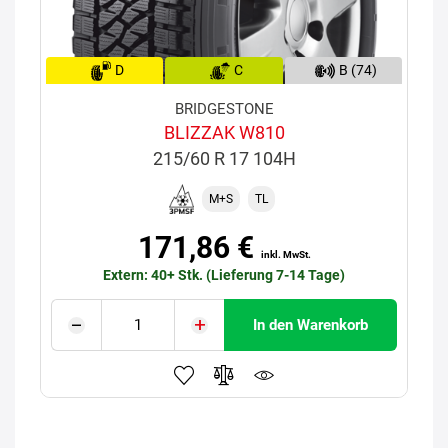
D
C
B (74)
BRIDGESTONE
BLIZZAK W810
215/60 R 17 104H
M+S
TL
171,86 €
inkl. MwSt.
Extern: 40+ Stk. (Lieferung 7-14 Tage)
In den Warenkorb