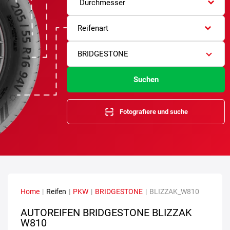
Durchmesser
Reifenart
BRIDGESTONE
Suchen
Fotografiere und suche
Home
|
Reifen
|
PKW
|
BRIDGESTONE
|
BLIZZAK_W810
AUTOREIFEN BRIDGESTONE BLIZZAK
W810