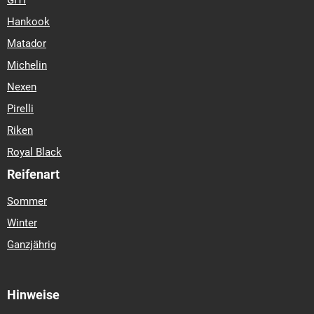
GITI
Hankook
Matador
Michelin
Nexen
Pirelli
Riken
Royal Black
Reifenart
Sommer
Winter
Ganzjährig
Hinweise