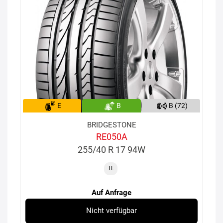
E
B
B (72)
BRIDGESTONE
RE050A
255/40 R 17 94W
TL
Auf Anfrage
Nicht verfügbar