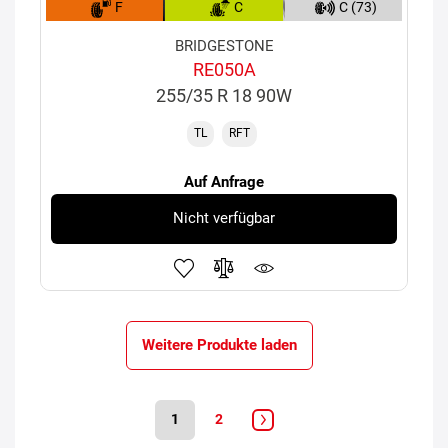
F
C
C (73)
BRIDGESTONE
RE050A
255/35 R 18 90W
TL
RFT
Auf Anfrage
Nicht verfügbar
Weitere Produkte laden
1
2