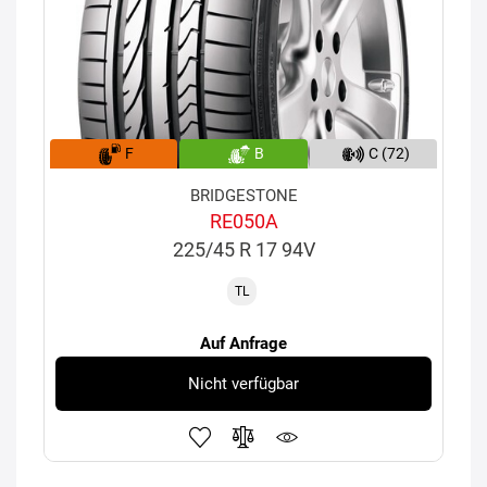
F
B
C (72)
BRIDGESTONE
RE050A
225/45 R 17 94V
TL
Auf Anfrage
Nicht verfügbar