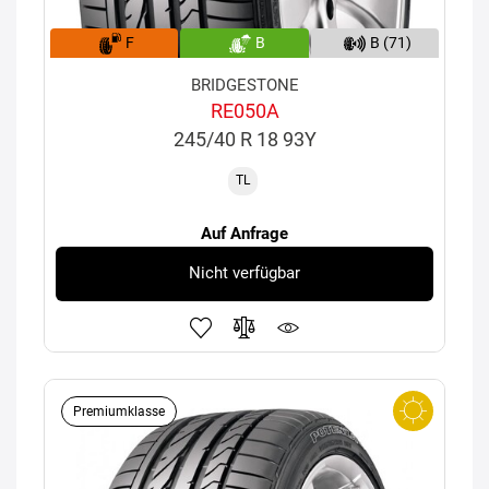
F
B
B (71)
BRIDGESTONE
RE050A
245/40 R 18 93Y
TL
Auf Anfrage
Nicht verfügbar
Premiumklasse