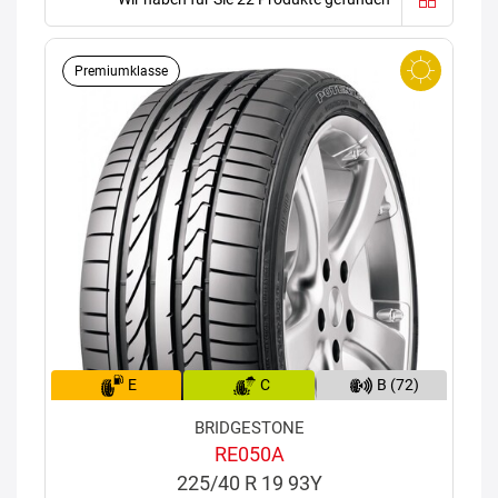
Premiumklasse
E
C
B (72)
BRIDGESTONE
RE050A
225/40 R 19 93Y