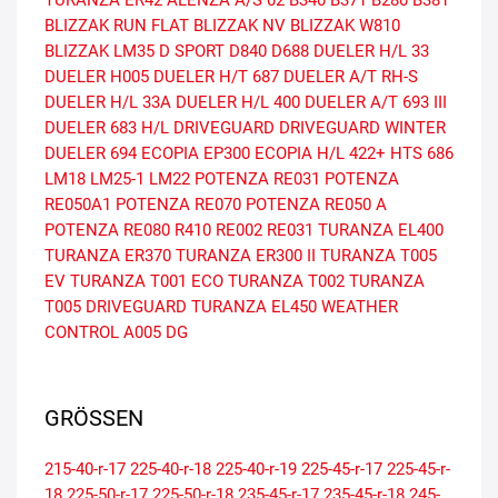
TURANZA ER42
ALENZA A/S 02
B340
B371
B280
B381
BLIZZAK RUN FLAT
BLIZZAK NV
BLIZZAK W810
BLIZZAK LM35
D SPORT
D840
D688
DUELER H/L 33
DUELER H005
DUELER H/T 687
DUELER A/T RH-S
DUELER H/L 33A
DUELER H/L 400
DUELER A/T 693 III
DUELER 683 H/L
DRIVEGUARD
DRIVEGUARD WINTER
DUELER 694
ECOPIA EP300
ECOPIA H/L 422+
HTS 686
LM18
LM25-1
LM22
POTENZA RE031
POTENZA
RE050A1
POTENZA RE070
POTENZA RE050 A
POTENZA RE080
R410
RE002
RE031
TURANZA EL400
TURANZA ER370
TURANZA ER300 II
TURANZA T005
EV
TURANZA T001 ECO
TURANZA T002
TURANZA
T005 DRIVEGUARD
TURANZA EL450
WEATHER
CONTROL A005 DG
GRÖSSEN
215-40-r-17
225-40-r-18
225-40-r-19
225-45-r-17
225-45-r-
18
225-50-r-17
225-50-r-18
235-45-r-17
235-45-r-18
245-