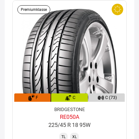
Premiumklasse
F
C
C (73)
BRIDGESTONE
RE050A
225/45 R 18 95W
TL
XL