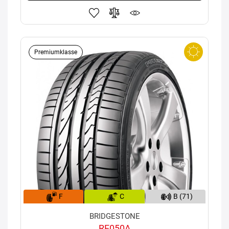
Premiumklasse
F
C
B (71)
BRIDGESTONE
RE050A