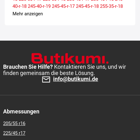
40-r-18
245-40-r-19
245-45-r-17
245-45-r-18
255-35-r-18
255-35-r-19
255-40-r-17
255-45-r-18
285-30-r-19
Mehr anzeigen
Brauchen Sie Hilfe?
Kontaktieren Sie uns, und wir
finden gemeinsam die beste Lösung.
info@butikumi.de
Abmessungen
205/55 r16
225/45 r17