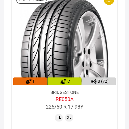
F
C
B (72)
BRIDGESTONE
RE050A
225/50 R 17 98Y
TL
XL