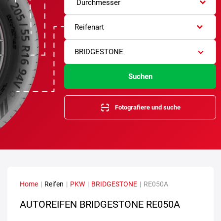
Durchmesser
Reifenart
BRIDGESTONE
Suchen
Fotografiere und suche
Home
|
Reifen
|
PKW
|
BRIDGESTONE
|
RE050A
AUTOREIFEN BRIDGESTONE RE050A