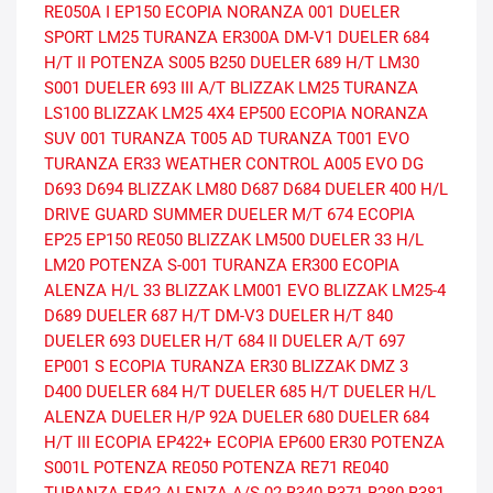
RE050A I
EP150 ECOPIA
NORANZA 001
DUELER
SPORT
LM25
TURANZA ER300A
DM-V1
DUELER 684
H/T II
POTENZA S005
B250
DUELER 689 H/T
LM30
S001
DUELER 693 III A/T
BLIZZAK LM25
TURANZA
LS100
BLIZZAK LM25 4X4
EP500 ECOPIA
NORANZA
SUV 001
TURANZA T005 AD
TURANZA T001 EVO
TURANZA ER33
WEATHER CONTROL A005 EVO DG
D693
D694
BLIZZAK LM80
D687
D684
DUELER 400 H/L
DRIVE GUARD SUMMER
DUELER M/T 674
ECOPIA
EP25
EP150
RE050
BLIZZAK LM500
DUELER 33 H/L
LM20
POTENZA S-001
TURANZA ER300 ECOPIA
ALENZA H/L 33
BLIZZAK LM001 EVO
BLIZZAK LM25-4
D689
DUELER 687 H/T
DM-V3
DUELER H/T 840
DUELER 693
DUELER H/T 684 II
DUELER A/T 697
EP001 S ECOPIA
TURANZA ER30
BLIZZAK DMZ 3
D400
DUELER 684 H/T
DUELER 685 H/T
DUELER H/L
ALENZA
DUELER H/P 92A
DUELER 680
DUELER 684
H/T III
ECOPIA EP422+
ECOPIA EP600
ER30
POTENZA
S001L
POTENZA RE050
POTENZA RE71
RE040