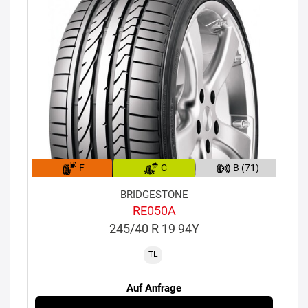
F
C
B (71)
BRIDGESTONE
RE050A
245/40 R 19 94Y
TL
Auf Anfrage