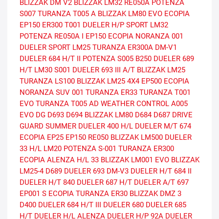
BLIZZAK DM V2
BLIZZAK LM32
RE050A
POTENZA
S007
TURANZA T005 A
BLIZZAK LM80 EVO
ECOPIA
EP150
ER300
T001
DUELER H/P SPORT
LM32
POTENZA RE050A I
EP150 ECOPIA
NORANZA 001
DUELER SPORT
LM25
TURANZA ER300A
DM-V1
DUELER 684 H/T II
POTENZA S005
B250
DUELER 689
H/T
LM30
S001
DUELER 693 III A/T
BLIZZAK LM25
TURANZA LS100
BLIZZAK LM25 4X4
EP500 ECOPIA
NORANZA SUV 001
TURANZA ER33
TURANZA T001
EVO
TURANZA T005 AD
WEATHER CONTROL A005
EVO DG
D693
D694
BLIZZAK LM80
D684
D687
DRIVE
GUARD SUMMER
DUELER 400 H/L
DUELER M/T 674
ECOPIA EP25
EP150
RE050
BLIZZAK LM500
DUELER
33 H/L
LM20
POTENZA S-001
TURANZA ER300
ECOPIA
ALENZA H/L 33
BLIZZAK LM001 EVO
BLIZZAK
LM25-4
D689
DUELER 693
DM-V3
DUELER H/T 684 II
DUELER H/T 840
DUELER 687 H/T
DUELER A/T 697
EP001 S ECOPIA
TURANZA ER30
BLIZZAK DMZ 3
D400
DUELER 684 H/T III
DUELER 680
DUELER 685
H/T
DUELER H/L ALENZA
DUELER H/P 92A
DUELER