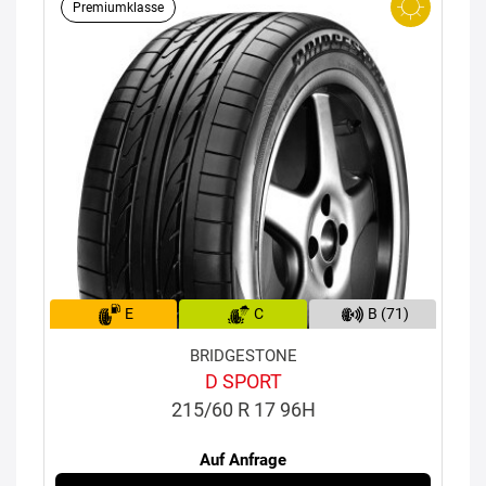
Premiumklasse
E
C
B (71)
BRIDGESTONE
D SPORT
215/60 R 17 96H
Auf Anfrage