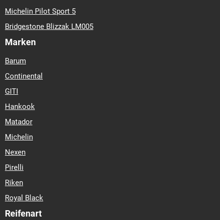
Michelin Pilot Sport 5
Bridgestone Blizzak LM005
Marken
Barum
Continental
GITI
Hankook
Matador
Michelin
Nexen
Pirelli
Riken
Royal Black
Reifenart