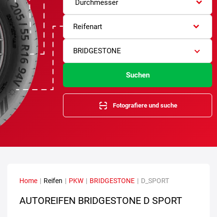
Durchmesser
Reifenart
BRIDGESTONE
Suchen
Fotografiere und suche
Home
|
Reifen
|
PKW
|
BRIDGESTONE
|
D_SPORT
AUTOREIFEN BRIDGESTONE D SPORT