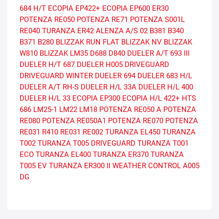
684 H/T
ECOPIA EP422+
ECOPIA EP600
ER30
POTENZA RE050
POTENZA RE71
POTENZA S001L
RE040
TURANZA ER42
ALENZA A/S 02
B381
B340
B371
B280
BLIZZAK RUN FLAT
BLIZZAK NV
BLIZZAK
W810
BLIZZAK LM35
D688
D840
DUELER A/T 693 III
DUELER H/T 687
DUELER H005
DRIVEGUARD
DRIVEGUARD WINTER
DUELER 694
DUELER 683 H/L
DUELER A/T RH-S
DUELER H/L 33A
DUELER H/L 400
DUELER H/L 33
ECOPIA EP300
ECOPIA H/L 422+
HTS
686
LM25-1
LM22
LM18
POTENZA RE050 A
POTENZA
RE080
POTENZA RE050A1
POTENZA RE070
POTENZA
RE031
R410
RE031
RE002
TURANZA EL450
TURANZA
T002
TURANZA T005 DRIVEGUARD
TURANZA T001
ECO
TURANZA EL400
TURANZA ER370
TURANZA
T005 EV
TURANZA ER300 II
WEATHER CONTROL A005
DG