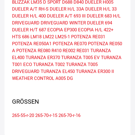
BLIZZAK LM35
D SPORT
D688
D840
DUELER H005
DUELER A/T RH-S
DUELER H/L 33A
DUELER H/L 33
DUELER H/L 400
DUELER A/T 693 III
DUELER 683 H/L
DRIVEGUARD
DRIVEGUARD WINTER
DUELER 694
DUELER H/T 687
ECOPIA EP300
ECOPIA H/L 422+
HTS 686
LM18
LM22
LM25-1
POTENZA RE031
POTENZA RE050A1
POTENZA RE070
POTENZA RE050
A
POTENZA RE080
R410
RE002
RE031
TURANZA
EL400
TURANZA ER370
TURANZA T005 EV
TURANZA
T001 ECO
TURANZA T002
TURANZA T005
DRIVEGUARD
TURANZA EL450
TURANZA ER300 II
WEATHER CONTROL A005 DG
GRÖSSEN
265-55-r-20
265-70-r-15
265-70-r-16