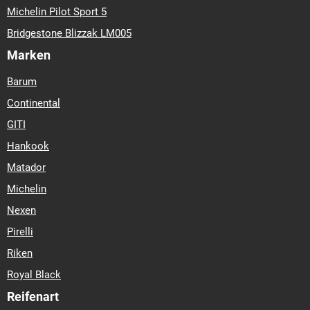
Michelin Pilot Sport 5
Bridgestone Blizzak LM005
Marken
Barum
Continental
GITI
Hankook
Matador
Michelin
Nexen
Pirelli
Riken
Royal Black
Reifenart