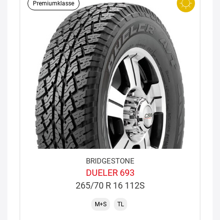
Premiumklasse
BRIDGESTONE
DUELER 693
265/70 R 16 112S
M+S
TL