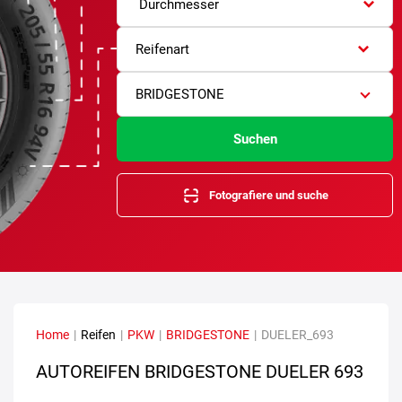
Durchmesser
Reifenart
BRIDGESTONE
Suchen
Fotografiere und suche
Home
|
Reifen
|
PKW
|
BRIDGESTONE
|
DUELER_693
AUTOREIFEN BRIDGESTONE DUELER 693