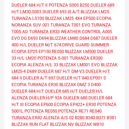
DUELER 684 H/T II
POTENZA S005
B250
DUELER 689
H/T
LM30
S001
DUELER 693 III A/T
BLIZZAK LM25
TURANZA LS100
BLIZZAK LM25 4X4
EP500 ECOPIA
NORANZA SUV 001
TURANZA T001 EVO
TURANZA
T005 AD
TURANZA ER33
WEATHER CONTROL A005
EVO DG
D693
D694
BLIZZAK LM80
D684
D687
DUELER
400 H/L
DUELER M/T 674
DRIVE GUARD SUMMER
ECOPIA EP25
EP150
RE050
BLIZZAK LM500
DUELER
33 H/L
LM20
POTENZA S-001
TURANZA ER300
ECOPIA
ALENZA H/L 33
BLIZZAK LM001 EVO
BLIZZAK
LM25-4
D689
DUELER 687 H/T
DM-V3
DUELER H/T
684 II
DUELER A/T 697
DUELER H/T 840
EP001 S
ECOPIA
TURANZA ER30
BLIZZAK DMZ 3
D400
DUELER 684 H/T
DUELER 685 H/T
DUELER H/L
ALENZA
DUELER H/P 92A
DUELER 680
DUELER 684
H/T III
ECOPIA EP600
ECOPIA EP422+
ER30
POTENZA
S001L
POTENZA RE050
POTENZA RE71
RE040
TURANZA ER42
ALENZA A/S 02
B280
B340
B371
B381
BLIZZAK RUN FLAT
BLIZZAK NV
BLIZZAK W810