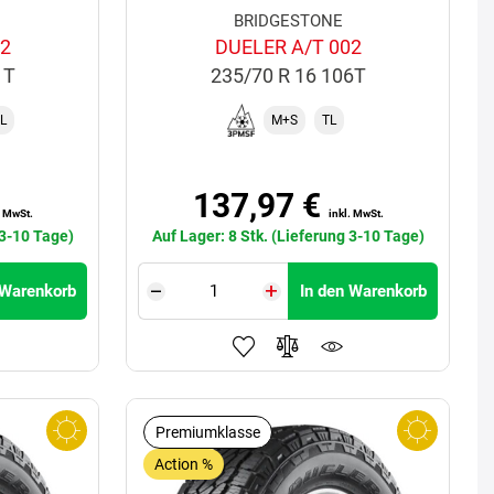
BRIDGESTONE
02
DUELER A/T 002
1T
235/70 R 16 106T
L
M+S
TL
137,97 €
. MwSt.
inkl. MwSt.
 3-10 Tage)
Auf Lager: 8 Stk. (Lieferung 3-10 Tage)
 Warenkorb
In den Warenkorb
Premiumklasse
Action %