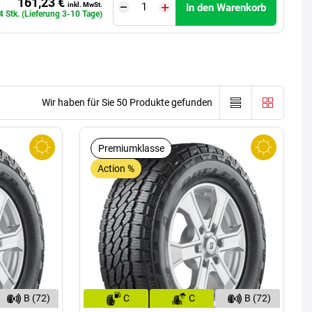
161,23 €
inkl. MwSt.
In den Warenkorb
4 Stk. (Lieferung 3-10 Tage)
Wir haben für Sie 50 Produkte gefunden
Premiumklasse
Action %
B (72)
C
C
B (72)