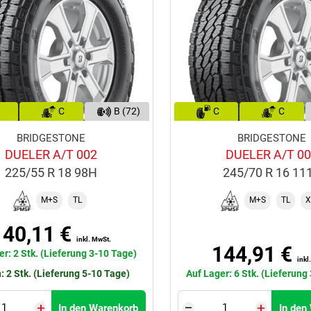
C
B (72)
C
C
BRIDGESTONE
BRIDGESTONE
DUELER A/T 002
DUELER A/T 0
225/55 R 18 98H
245/70 R 16 11
M+S
TL
M+S
TL
X
140,11 €
inkl. MwSt.
144,91 €
er: 2 Stk. (Lieferung 3-10 Tage)
inkl
: 2 Stk. (Lieferung 5-10 Tage)
Auf Lager: 6 Stk. (Lieferung
In den Warenkorb
In den