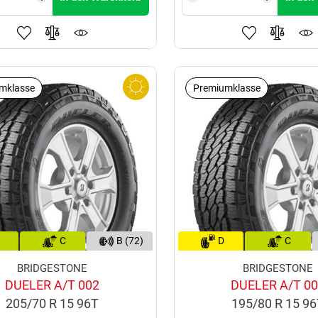
mklasse
Premiumklasse
C
B (72)
D
C
BRIDGESTONE
BRIDGESTONE
DUELER A/T 002
DUELER A/T 0
205/70 R 15 96T
195/80 R 15 9