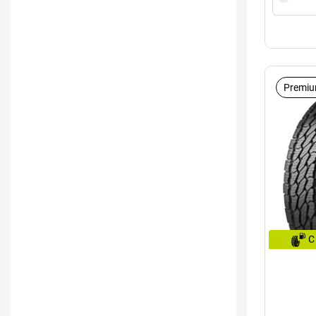
Premiu
C