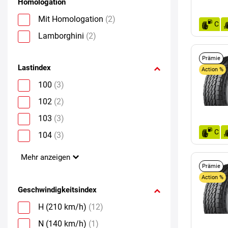
Homologation
Mit Homologation
(2)
C
Lamborghini
(2)
Prämie
Lastindex
Action %
100
(3)
102
(2)
103
(3)
C
104
(3)
Mehr anzeigen
Prämie
Action %
Geschwindigkeitsindex
H (210 km/h)
(12)
N (140 km/h)
(1)