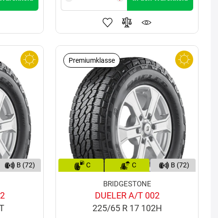
Premiumklasse
B (72)
C
C
B (72)
BRIDGESTONE
02
DUELER A/T 002
6T
225/65 R 17 102H