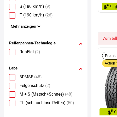
S (180 km/h)
(9)
C
T (190 km/h)
(26)
Mehr anzeigen
Vom bill
Reifenpannen-Technologie
RunFlat
(2)
Premiu
Action 
Label
3PMSF
(48)
Felgenschutz
(2)
M + S (Matsch+Schnee)
(48)
TL (schlauchlose Reifen)
(50)
C