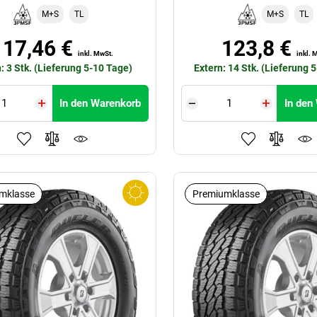
M+S
TL
M+S
TL
117,46 €
123,8 €
inkl. MwSt.
inkl. 
: 3 Stk. (Lieferung 5-10 Tage)
Extern: 14 Stk. (Lieferung 
In den Warenkorb
In den
mklasse
Premiumklasse