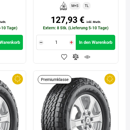
M+S
TL
127,93 €
MwSt.
inkl. MwSt.
5-10 Tage)
Extern: 8 Stk. (Lieferung 5-10 Tage)
 Warenkorb
In den Warenkorb
Premiumklasse