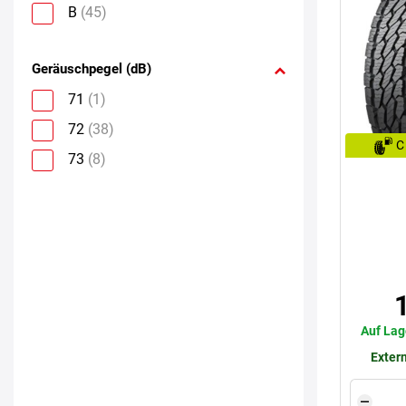
B
(45)
Geräuschpegel (dB)
71
(1)
72
(38)
C
73
(8)
Auf Lag
Extern