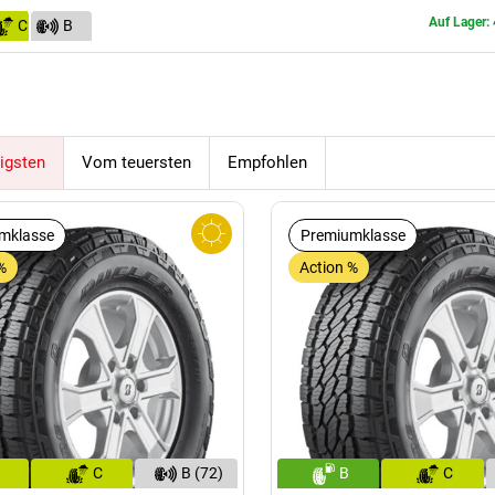
Auf Lager: 
C
B
(72)
igsten
Vom teuersten
Empfohlen
mklasse
Premiumklasse
%
Action %
C
B (72)
B
C