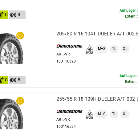
Auf Lager: 
C
B
Extern: 
(72)
205/80 R 16 104T
DUELER A/T 002
M+S
TL
XL
ART.-NR.:
100116390
Auf Lager: 
C
B
Extern: 
(72)
255/55 R 18 109H
DUELER A/T 002
M+S
TL
XL
ART.-NR.:
100116524