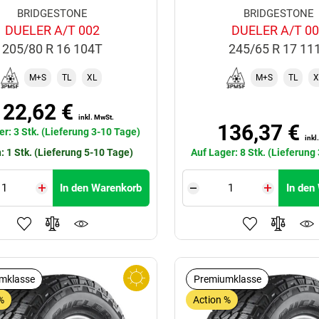
BRIDGESTONE
BRIDGESTONE
DUELER A/T 002
DUELER A/T 0
205/80 R 16 104T
245/65 R 17 11
M+S
TL
XL
M+S
TL
X
122,62 €
inkl. MwSt.
136,37 €
er: 3 Stk. (Lieferung 3-10 Tage)
inkl
: 1 Stk. (Lieferung 5-10 Tage)
Auf Lager: 8 Stk. (Lieferung
In den Warenkorb
In den
mklasse
Premiumklasse
%
Action %