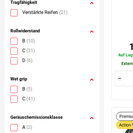
Tragfähigkeit
Verstärkte Reifen
(21)
Rollwiderstand
B
(10)
C
(31)
Auf Lag
D
(6)
Extern
Wet grip
B
(5)
C
(41)
Premiu
Geräuschemissionsklasse
Action 
A
(2)