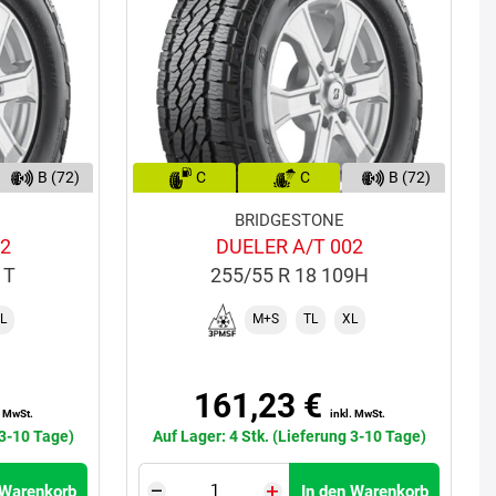
B (72)
C
C
B (72)
BRIDGESTONE
02
DUELER A/T 002
1T
255/55 R 18 109H
L
M+S
TL
XL
161,23 €
. MwSt.
inkl. MwSt.
 3-10 Tage)
Auf Lager: 4 Stk. (Lieferung 3-10 Tage)
 Warenkorb
In den Warenkorb