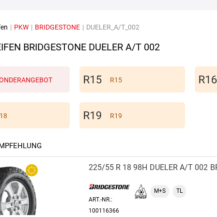
fen
|
PKW
|
BRIDGESTONE
|
DUELER_A/T_002
IFEN BRIDGESTONE DUELER A/T 002
ONDERANGEBOT
R15
18
R19
EMPFEHLUNG
225/55 R 18 98H
DUELER A/T 002
B
M+S
TL
ART.-NR.:
100116366