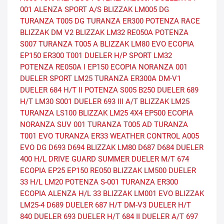
001
ALENZA SPORT A/S
BLIZZAK LM005 DG
TURANZA T005 DG
TURANZA ER300
POTENZA RACE
BLIZZAK DM V2
BLIZZAK LM32
RE050A
POTENZA
S007
TURANZA T005 A
BLIZZAK LM80 EVO
ECOPIA
EP150
ER300
T001
DUELER H/P SPORT
LM32
POTENZA RE050A I
EP150 ECOPIA
NORANZA 001
DUELER SPORT
LM25
TURANZA ER300A
DM-V1
DUELER 684 H/T II
POTENZA S005
B250
DUELER 689
H/T
LM30
S001
DUELER 693 III A/T
BLIZZAK LM25
TURANZA LS100
BLIZZAK LM25 4X4
EP500 ECOPIA
NORANZA SUV 001
TURANZA T005 AD
TURANZA
T001 EVO
TURANZA ER33
WEATHER CONTROL A005
EVO DG
D693
D694
BLIZZAK LM80
D687
D684
DUELER
400 H/L
DRIVE GUARD SUMMER
DUELER M/T 674
ECOPIA EP25
EP150
RE050
BLIZZAK LM500
DUELER
33 H/L
LM20
POTENZA S-001
TURANZA ER300
ECOPIA
ALENZA H/L 33
BLIZZAK LM001 EVO
BLIZZAK
LM25-4
D689
DUELER 687 H/T
DM-V3
DUELER H/T
840
DUELER 693
DUELER H/T 684 II
DUELER A/T 697