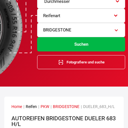
Durchmesser
Reifenart
BRIDGESTONE
Suchen
Fotografiere und suche
Home
|
Reifen
|
PKW
|
BRIDGESTONE
|
DUELER_683_H/L
AUTOREIFEN BRIDGESTONE DUELER 683
H/L