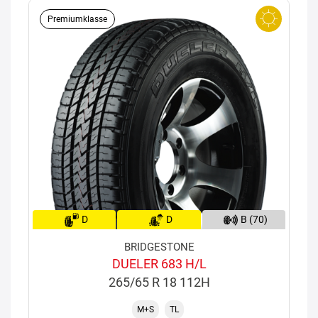
Premiumklasse
D
D
B (70)
BRIDGESTONE
DUELER 683 H/L
265/65 R 18 112H
M+S
TL