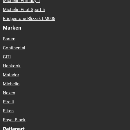
Michelin Primacy 4
Michelin Pilot Sport 5
Bridgestone Blizzak LM005
Marken
Barum
Continental
GITI
Hankook
Matador
Michelin
Nexen
Pirelli
Riken
Royal Black
Reifenart