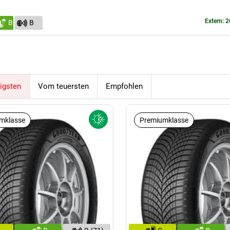
Extern: 2
B
B
(72)
igsten
Vom teuersten
Empfohlen
mklasse
Premiumklasse