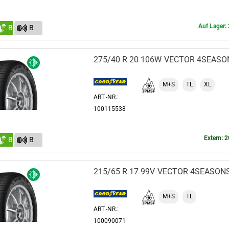
Auf Lager: 
B
B
(71)
275/40 R 20 106W
VECTOR 4SEASO
M+S
TL
XL
ART.-NR.:
100115538
Extern: 2
B
B
(72)
215/65 R 17 99V
VECTOR 4SEASONS
M+S
TL
ART.-NR.:
100090071