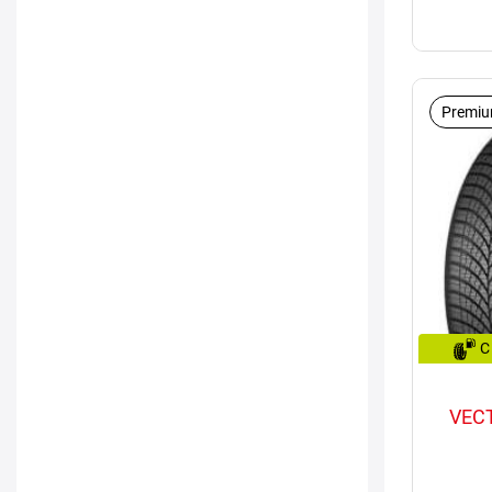
Premiu
C
VEC