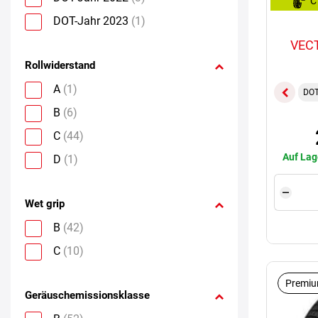
C
DOT-Jahr 2023
(1)
VEC
Rollwiderstand
A
(1)
DOT
B
(6)
C
(44)
Auf Lag
D
(1)
Wet grip
B
(42)
C
(10)
Premiu
Geräuschemissionsklasse