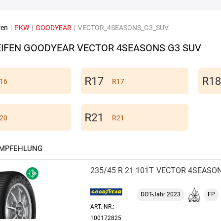
fen
|
PKW
|
GOODYEAR
|
VECTOR_4SEASONS_G3_SUV
IFEN GOODYEAR VECTOR 4SEASONS G3 SUV
16
R17
20
R21
EMPFEHLUNG
235/45 R 21 101T
VECTOR 4SEASON
DOT-Jahr 2023
FP
ART.-NR.:
100172825