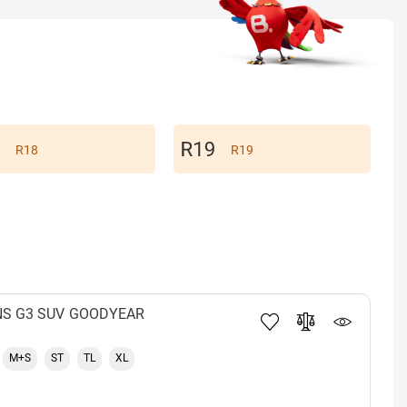
R18
R19
S G3 SUV
GOODYEAR
M+S
ST
TL
XL