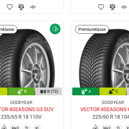
mklasse
Premiumklasse
B
B (72)
A
C
GOODYEAR
GOODYEAR
TOR 4SEASONS G3 SUV
VECTOR 4SEASONS 
235/65 R 18 110V
225/60 R 18 10
M+S
TL
XL
M+S
TL
X