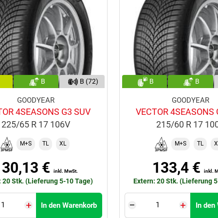
B
B (72)
B
B
GOODYEAR
GOODYEAR
TOR 4SEASONS G3 SUV
VECTOR 4SEASONS 
225/65 R 17 106V
215/60 R 17 10
M+S
TL
XL
M+S
TL
X
130,13 €
133,4 €
inkl. MwSt.
inkl. 
: 20 Stk. (Lieferung 5-10 Tage)
Extern: 20 Stk. (Lieferung 
In den Warenkorb
In den