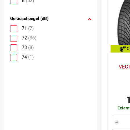
B
(52)
Geräuschpegel (dB)
71
(7)
72
(36)
73
(8)
C
74
(1)
VEC
Extern