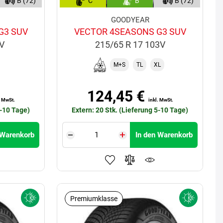
B (72)
C
B
B (72)
GOODYEAR
G3 SUV
VECTOR 4SEASONS G3 SUV
9V
215/65 R 17 103V
M+S
TL
XL
124,45 €
. MwSt.
inkl. MwSt.
5-10 Tage)
Extern: 20 Stk. (Lieferung 5-10 Tage)
 Warenkorb
In den Warenkorb
Premiumklasse