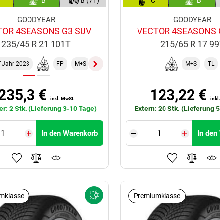
B
B (71)
C
B
GOODYEAR
GOODYEAR
TOR 4SEASONS G3 SUV
VECTOR 4SEASONS 
235/45 R 21 101T
215/65 R 17 9
-Jahr 2023
FP
M+S
ST
TL
XL
M+S
TL
235,3 €
123,22 €
inkl. MwSt.
inkl
er: 2 Stk. (Lieferung 3-10 Tage)
Extern: 20 Stk. (Lieferung 
In den Warenkorb
In den
mklasse
Premiumklasse