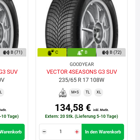
B (71)
C
B
B (72)
GOODYEAR
G3 SUV
VECTOR 4SEASONS G3 SUV
0V
235/65 R 17 108W
L
M+S
TL
XL
134,58 €
MwSt.
inkl. MwSt.
5-10 Tage)
Extern: 20 Stk. (Lieferung 5-10 Tage)
 Warenkorb
In den Warenkorb