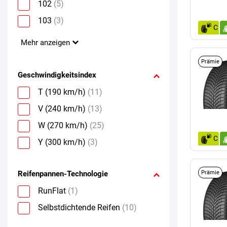
102
(5)
103
(3)
C
Mehr anzeigen
Prämie
Geschwindigkeitsindex
T (190 km/h)
(11)
V (240 km/h)
(13)
W (270 km/h)
(25)
C
Y (300 km/h)
(3)
Reifenpannen-Technologie
Prämie
RunFlat
(1)
Selbstdichtende Reifen
(10)