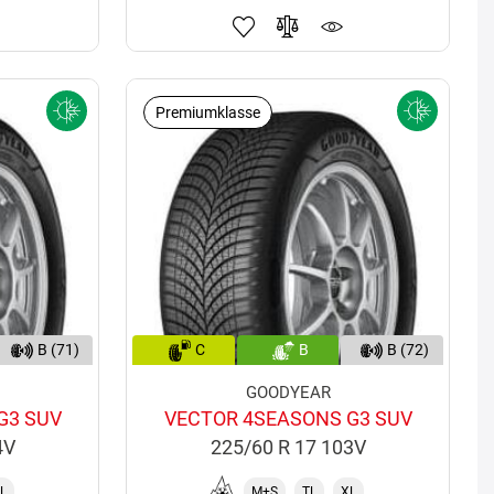
Premiumklasse
B (71)
C
B
B (72)
GOODYEAR
G3 SUV
VECTOR 4SEASONS G3 SUV
4V
225/60 R 17 103V
L
M+S
TL
XL