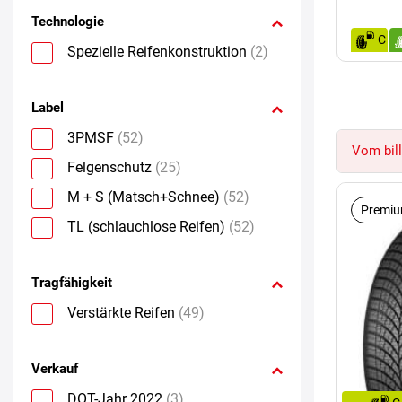
Technologie
C
Spezielle Reifenkonstruktion
(2)
Label
3PMSF
(52)
Vom bill
Felgenschutz
(25)
M + S (Matsch+Schnee)
(52)
Premiu
TL (schlauchlose Reifen)
(52)
Tragfähigkeit
Verstärkte Reifen
(49)
Verkauf
DOT-Jahr 2022
(3)