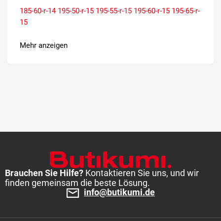
185-60-r-14
195-50-r-15
195-55-r-15
195-60-r-15
195-65-r-
15
Mehr anzeigen
Brauchen Sie Hilfe?
Kontaktieren Sie uns, und wir
finden gemeinsam die beste Lösung.
info@butikumi.de