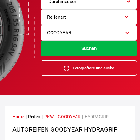
Durchmesser
Reifenart
GOODYEAR
Suchen
Fotografiere und suche
Home
|
Reifen
|
PKW
|
GOODYEAR
|
HYDRAGRIP
AUTOREIFEN GOODYEAR HYDRAGRIP