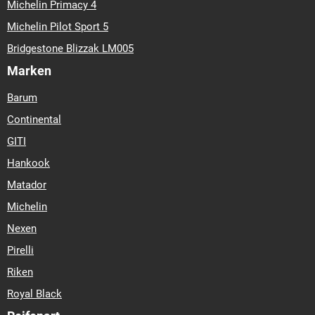
Michelin Primacy 4
Michelin Pilot Sport 5
Bridgestone Blizzak LM005
Marken
Barum
Continental
GITI
Hankook
Matador
Michelin
Nexen
Pirelli
Riken
Royal Black