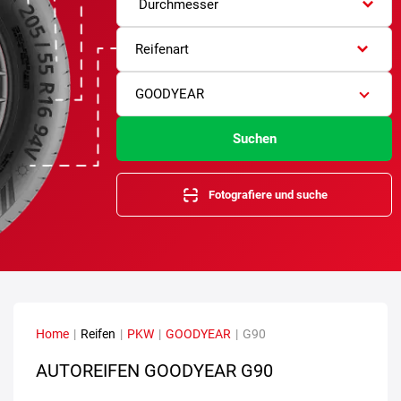
Durchmesser
Reifenart
GOODYEAR
Suchen
Fotografiere und suche
Home
|
Reifen
|
PKW
|
GOODYEAR
|
G90
AUTOREIFEN GOODYEAR G90