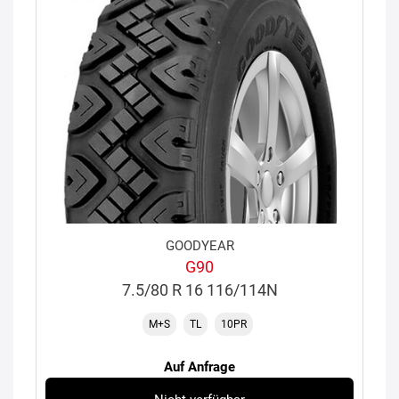
GOODYEAR
G90
7.5/80 R 16 116/114N
M+S
TL
10PR
Auf Anfrage