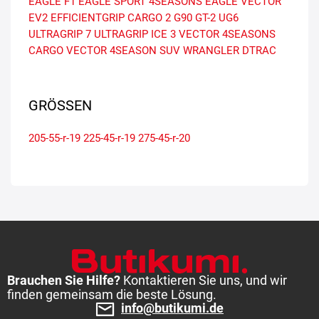
EAGLE F1
EAGLE SPORT 4SEASONS
EAGLE VECTOR
EV2
EFFICIENTGRIP CARGO 2
G90
GT-2
UG6
ULTRAGRIP 7
ULTRAGRIP ICE 3
VECTOR 4SEASONS
CARGO
VECTOR 4SEASON SUV
WRANGLER DTRAC
GRÖSSEN
205-55-r-19
225-45-r-19
275-45-r-20
Brauchen Sie Hilfe?
Kontaktieren Sie uns, und wir
finden gemeinsam die beste Lösung.
info@butikumi.de