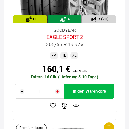
C
A
B (70)
GOODYEAR
EAGLE SPORT 2
205/55 R 19 97V
FP
TL
XL
160,1 €
inkl. MwSt.
Extern: 16 Stk. (Lieferung 5-10 Tage)
In den Warenkorb
Premiumklasse