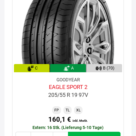
C
A
B (70)
GOODYEAR
EAGLE SPORT 2
205/55 R 19 97V
FP
TL
XL
160,1 €
inkl. MwSt.
Extern: 16 Stk. (Lieferung 5-10 Tage)