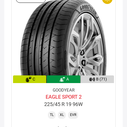
C
A
B (71)
GOODYEAR
EAGLE SPORT 2
225/45 R 19 96W
TL
XL
EVR