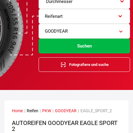
Durchmesser
Reifenart
GOODYEAR
Suchen
Fotografiere und suche
Home
|
Reifen
|
PKW
|
GOODYEAR
|
EAGLE_SPORT_2
AUTOREIFEN GOODYEAR EAGLE SPORT
2