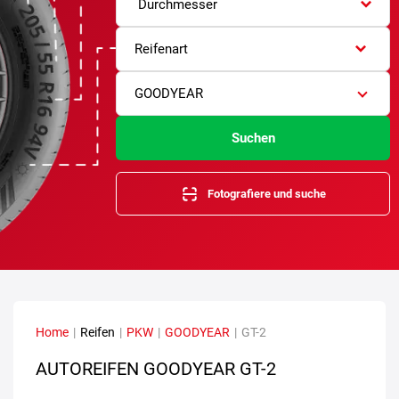
Durchmesser
Reifenart
GOODYEAR
Suchen
Fotografiere und suche
Home
|
Reifen
|
PKW
|
GOODYEAR
|
GT-2
AUTOREIFEN GOODYEAR GT-2