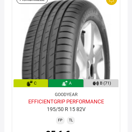
C
A
B (71)
GOODYEAR
EFFICIENTGRIP PERFORMANCE
195/50 R 15 82V
FP
TL