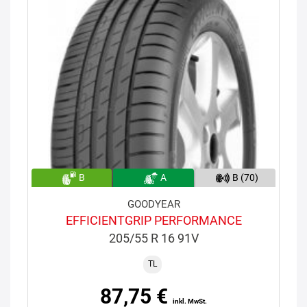
B
A
B (70)
GOODYEAR
EFFICIENTGRIP PERFORMANCE
205/55 R 16 91V
TL
87,75 €
inkl. MwSt.