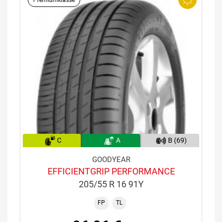
C
A
B (69)
GOODYEAR
EFFICIENTGRIP PERFORMANCE
205/55 R 16 91Y
FP
TL