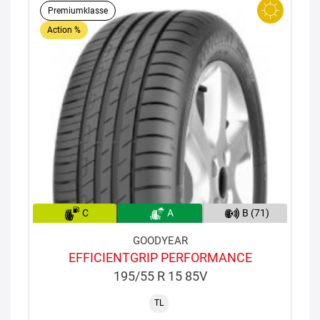
Premiumklasse
Action %
C
A
B (71)
GOODYEAR
EFFICIENTGRIP PERFORMANCE
195/55 R 15 85V
TL