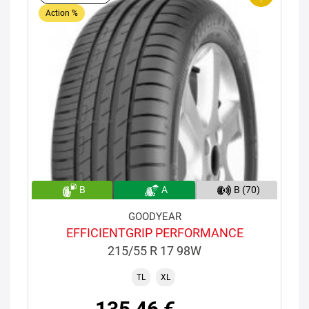
Action %
B
A
B (70)
GOODYEAR
EFFICIENTGRIP PERFORMANCE
215/55 R 17 98W
TL
XL