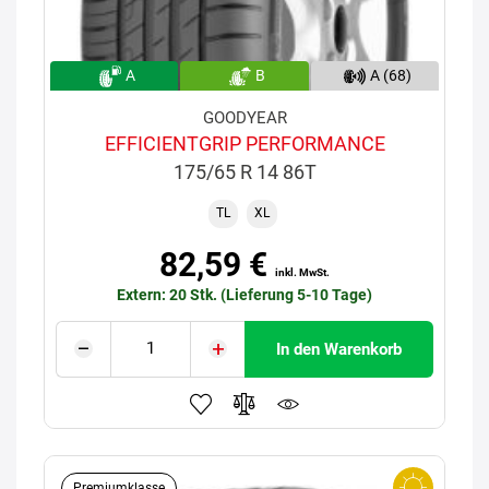
A
B
A (68)
GOODYEAR
EFFICIENTGRIP PERFORMANCE
175/65 R 14 86T
TL
XL
82,59 €
inkl. MwSt.
Extern: 20 Stk. (Lieferung 5-10 Tage)
In den Warenkorb
Premiumklasse