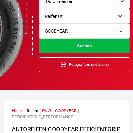
Durchmesser
Reifenart
GOODYEAR
Suchen
Fotografiere und suche
Home
|
Reifen
|
PKW
|
GOODYEAR
|
EFFICIENTGRIP_PERFORMANCE
AUTOREIFEN GOODYEAR EFFICIENTGRIP