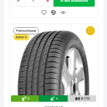
In den Warenkorb
Premiumklasse
Action %
B
A
B (70)