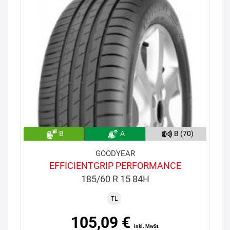
B
A
B (70)
GOODYEAR
EFFICIENTGRIP PERFORMANCE
185/60 R 15 84H
TL
105,09 €
inkl. MwSt.