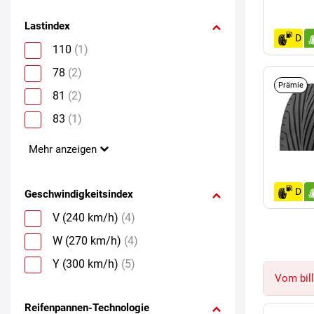
Lastindex
D
110
(1)
78
(2)
Prämie
81
(2)
83
(1)
Mehr anzeigen
D
Geschwindigkeitsindex
V (240 km/h)
(4)
W (270 km/h)
(4)
Y (300 km/h)
(5)
Vom bill
Reifenpannen-Technologie