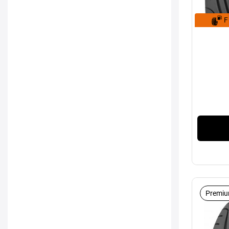
F
Premiu