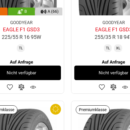
B
A (66)
GOODYEAR
GOODYEAR
EAGLE F1 GSD3
EAGLE F1 GSD
225/55 R 16 95W
255/35 R 18 9
TL
TL
XL
Auf Anfrage
Auf Anfrage
Nicht verfügbar
Nicht verfügbar
mklasse
Premiumklasse