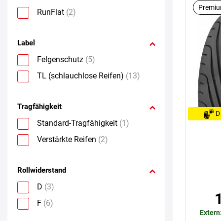
Premiu
RunFlat
(2)
Label
Felgenschutz
(5)
TL (schlauchlose Reifen)
(13)
Tragfähigkeit
D
Standard-Tragfähigkeit
(1)
Verstärkte Reifen
(2)
Rollwiderstand
D
(3)
F
(6)
Extern