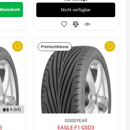
 Warenkorb
Nicht verfügbar
Premiumklasse
A (65)
GOODYEAR
3
EAGLE F1 GSD3