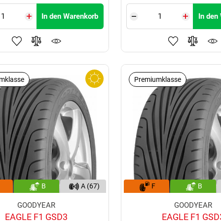
In den Warenkorb
In den
mklasse
Premiumklasse
B
A (67)
F
B
GOODYEAR
GOODYEAR
EAGLE F1 GSD3
EAGLE F1 GSD