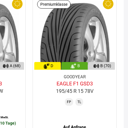
Premiumklasse
A (68)
D
B
B (70)
GOODYEAR
3
EAGLE F1 GSD3
1W
195/45 R 15 78V
FP
TL
. MwSt.
-10 Tage)
Auf Anfrage