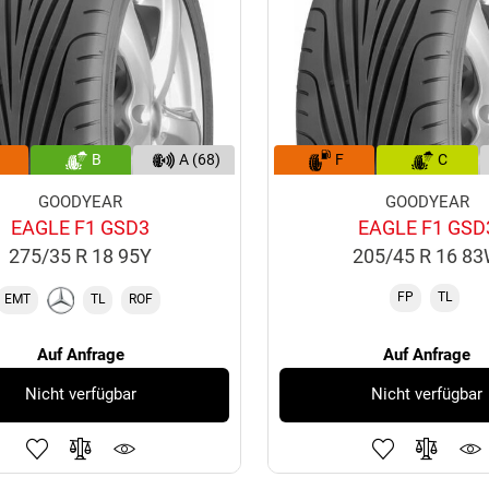
B
A (68)
F
C
GOODYEAR
GOODYEAR
EAGLE F1 GSD3
EAGLE F1 GSD
275/35 R 18 95Y
205/45 R 16 8
FP
TL
EMT
TL
ROF
Auf Anfrage
Auf Anfrage
Nicht verfügbar
Nicht verfügbar