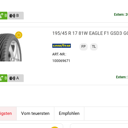
Extern: 2
B
B
(70)
195/45 R 17 81W
EAGLE F1 GSD3
G
FP
TL
ART.-NR.:
100069671
Extern: 
B
A
(68)
igsten
Vom teuersten
Empfohlen