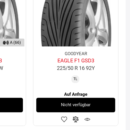
A (66)
GOODYEAR
3
EAGLE F1 GSD3
3W
225/50 R 16 92Y
TL
Auf Anfrage
Nicht verfügbar