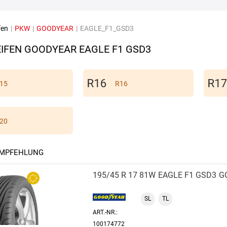
fen
|
PKW
|
GOODYEAR
|
EAGLE_F1_GSD3
IFEN GOODYEAR EAGLE F1 GSD3
15
R16
20
EMPFEHLUNG
195/45 R 17 81W
EAGLE F1 GSD3
G
SL
TL
ART.-NR.:
100174772