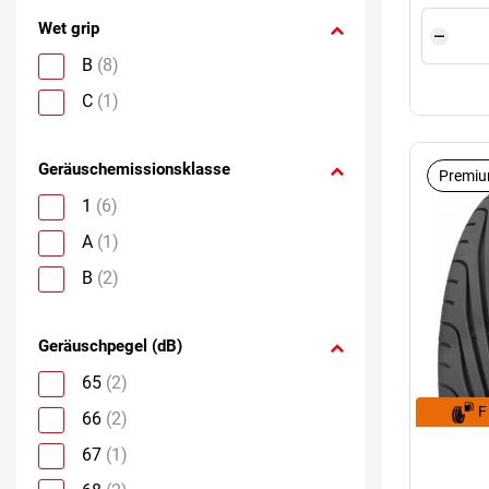
Wet grip
B
(8)
C
(1)
Geräuschemissionsklasse
Premiu
1
(6)
A
(1)
B
(2)
Geräuschpegel (dB)
65
(2)
F
66
(2)
67
(1)