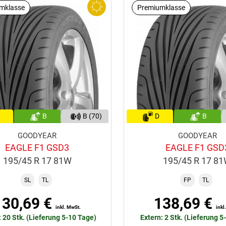
mklasse
Premiumklasse
B
B (70)
D
B
GOODYEAR
GOODYEAR
EAGLE F1 GSD3
EAGLE F1 GSD
195/45 R 17 81W
195/45 R 17 8
SL
TL
FP
TL
130,69 €
138,69 €
inkl. MwSt.
inkl
: 20 Stk. (Lieferung 5-10 Tage)
Extern: 2 Stk. (Lieferung 5