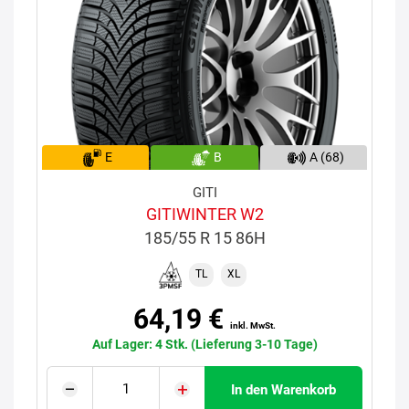
E
B
A (68)
GITI
GITIWINTER W2
185/55 R 15 86H
TL
XL
64,19 €
inkl. MwSt.
Auf Lager: 4 Stk. (Lieferung 3-10 Tage)
In den Warenkorb