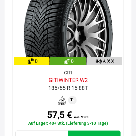
D
B
A (68)
GITI
GITIWINTER W2
185/65 R 15 88T
TL
57,5 €
inkl. MwSt.
Auf Lager: 40+ Stk. (Lieferung 3-10 Tage)