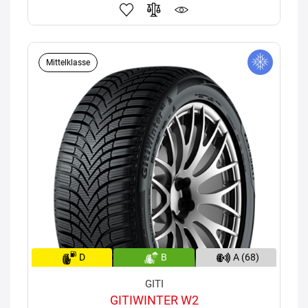
Mittelklasse
D
B
A (68)
GITI
GITIWINTER W2