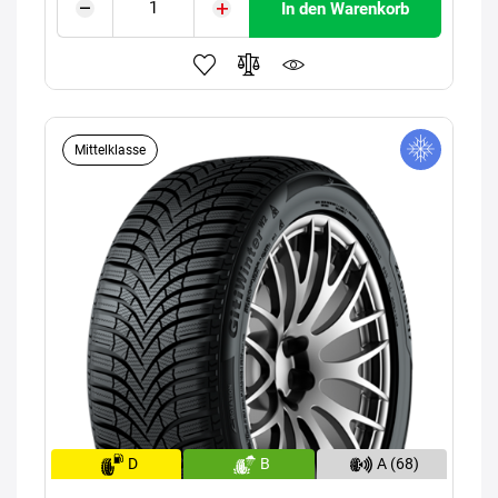
In den Warenkorb
Mittelklasse
D
B
A (68)