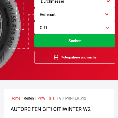
Durchmesser
Reifenart
GITI
Suchen
Fotografiere und suche
Home
|
Reifen
|
PKW
|
GITI
|
GITIWINTER_W2
AUTOREIFEN GITI GITIWINTER W2