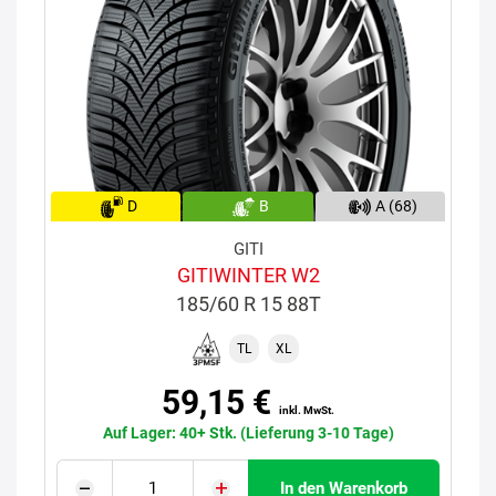
D
B
A (68)
GITI
GITIWINTER W2
185/60 R 15 88T
TL
XL
59,15 €
inkl. MwSt.
Auf Lager: 40+ Stk. (Lieferung 3-10 Tage)
In den Warenkorb