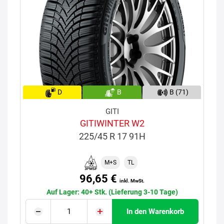
D
B
B (71)
GITI
GITIWINTER W2
225/45 R 17 91H
M+S
TL
96,65 €
inkl. MwSt.
Auf Lager: 40+ Stk. (Lieferung 3-10 Tage)
In den Warenkorb