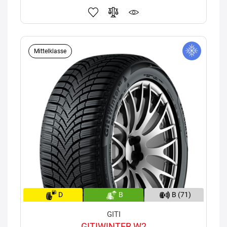
Mittelklasse
D
B
B (71)
GITI
GITIWINTER W2