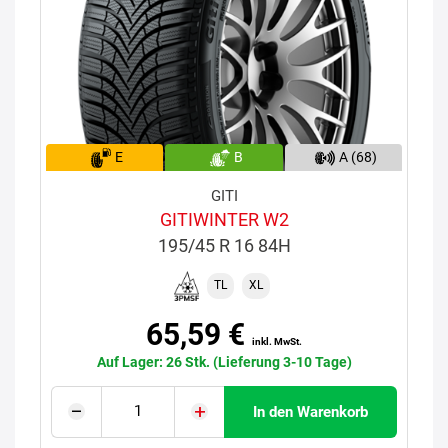
E
B
A (68)
GITI
GITIWINTER W2
195/45 R 16 84H
TL
XL
65,59 €
inkl. MwSt.
Auf Lager: 26 Stk. (Lieferung 3-10 Tage)
In den Warenkorb