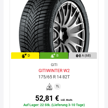
D
B
A (68)
GITI
GITIWINTER W2
175/65 R 14 82T
TL
52,81 €
inkl. MwSt.
Auf Lager: 22 Stk. (Lieferung 3-10 Tage)