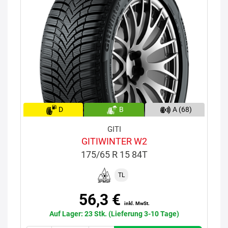
D
B
A (68)
GITI
GITIWINTER W2
175/65 R 15 84T
TL
56,3 €
inkl. MwSt.
Auf Lager: 23 Stk. (Lieferung 3-10 Tage)