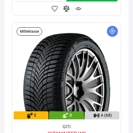
Mittelklasse
E
B
A (68)
GITI