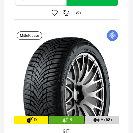
Mittelklasse
D
B
A (68)
GITI