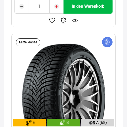
In den Warenkorb
Mittelklasse
E
B
A (68)