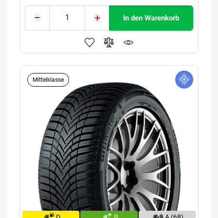
In den Warenkorb
Mittelklasse
D
B
A (68)