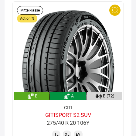
Mittelklasse
Action %
B
A
B (72)
GITI
GITISPORT S2 SUV
275/40 R 20 106Y
TL
XL
EV