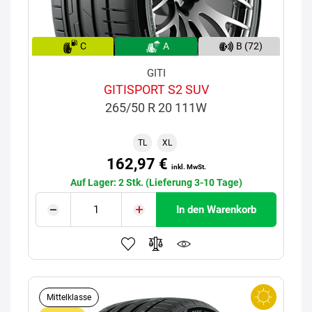
C
A
B (72)
GITI
GITISPORT S2 SUV
265/50 R 20 111W
TL
XL
162,97 €
inkl. MwSt.
Auf Lager: 2 Stk. (Lieferung 3-10 Tage)
In den Warenkorb
Mittelklasse