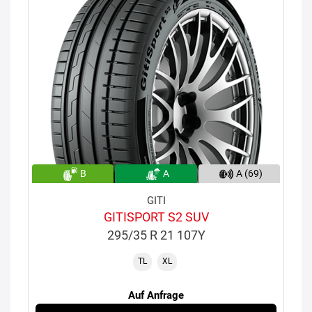
B
A
A (69)
GITI
GITISPORT S2 SUV
295/35 R 21 107Y
TL
XL
Auf Anfrage