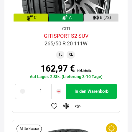
C
A
B (72)
GITI
GITISPORT S2 SUV
265/50 R 20 111W
TL
XL
162,97 €
inkl. MwSt.
Auf Lager: 2 Stk. (Lieferung 3-10 Tage)
In den Warenkorb
Mittelklasse