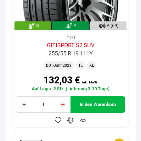
B
A
A (69)
GITI
GITISPORT S2 SUV
255/55 R 19 111Y
DOT-Jahr 2023
TL
XL
132,03 €
inkl. MwSt.
Auf Lager: 2 Stk. (Lieferung 3-10 Tage)
In den Warenkorb