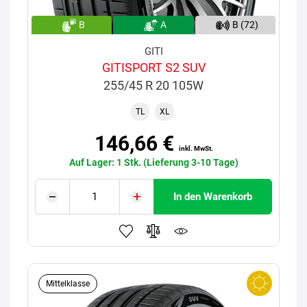
B
A
B (72)
GITI
GITISPORT S2 SUV
255/45 R 20 105W
TL
XL
146,66 €
inkl. MwSt.
Auf Lager: 1 Stk. (Lieferung 3-10 Tage)
In den Warenkorb
Mittelklasse