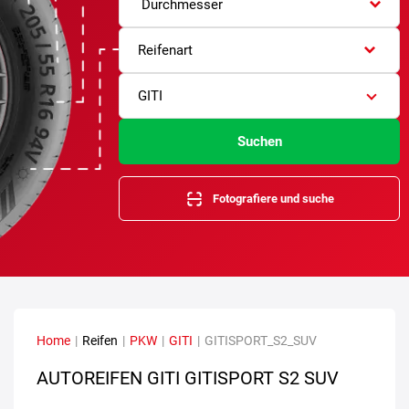
Durchmesser
Reifenart
GITI
Suchen
Fotografiere und suche
Home
|
Reifen
|
PKW
|
GITI
|
GITISPORT_S2_SUV
AUTOREIFEN GITI GITISPORT S2 SUV