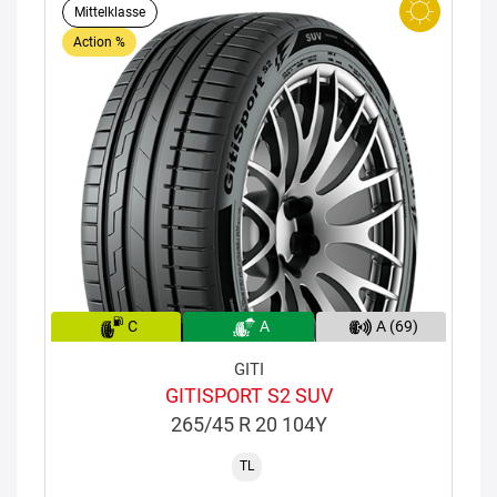
Mittelklasse
Action %
C
A
A (69)
GITI
GITISPORT S2 SUV
265/45 R 20 104Y
TL