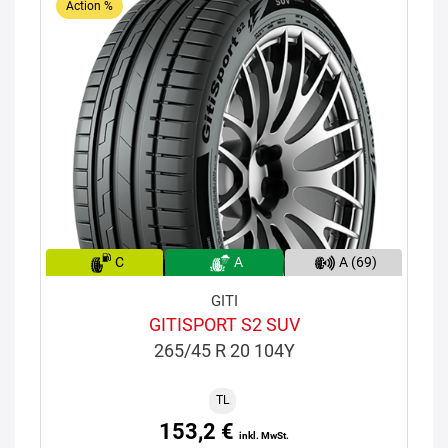
Action %
C
A
A (69)
GITI
GITISPORT S2 SUV
265/45 R 20 104Y
TL
153,2 €
inkl. MwSt.