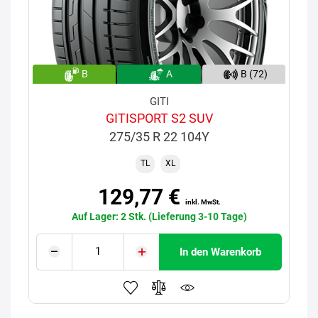
B
A
B (72)
GITI
GITISPORT S2 SUV
275/35 R 22 104Y
TL
XL
129,77 €
inkl. MwSt.
Auf Lager: 2 Stk. (Lieferung 3-10 Tage)
In den Warenkorb