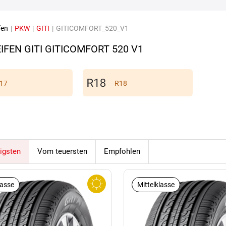
fen
|
PKW
|
GITI
|
GITICOMFORT_520_V1
IFEN GITI GITICOMFORT 520 V1
17
R18
igsten
Vom teuersten
Empfohlen
lasse
Mittelklasse