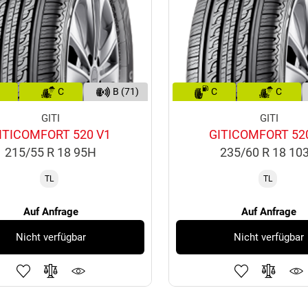
C
B (71)
C
C
GITI
GITI
ITICOMFORT 520 V1
GITICOMFORT 52
215/55 R 18 95H
235/60 R 18 10
TL
TL
Auf Anfrage
Auf Anfrage
Nicht verfügbar
Nicht verfügbar