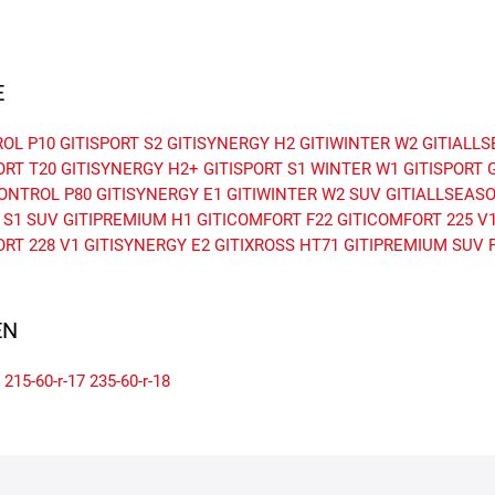
E
ROL P10
GITISPORT S2
GITISYNERGY H2
GITIWINTER W2
GITIALL
ORT T20
GITISYNERGY H2+
GITISPORT S1
WINTER W1
GITISPORT 
CONTROL P80
GITISYNERGY E1
GITIWINTER W2 SUV
GITIALLSEAS
 S1 SUV
GITIPREMIUM H1
GITICOMFORT F22
GITICOMFORT 225 V
RT 228 V1
GITISYNERGY E2
GITIXROSS HT71
GITIPREMIUM SUV 
N
215-60-r-17
235-60-r-18