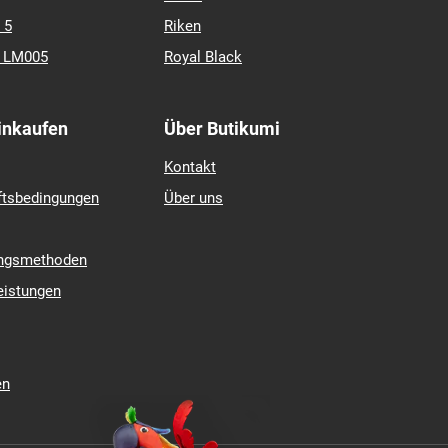
 5
Riken
k LM005
Royal Black
Einkaufen
Über Butikumi
Kontakt
ftsbedingungen
Über uns
ungsmethoden
eistungen
en