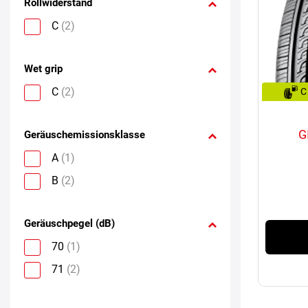
Rollwiderstand
C
(2)
Wet grip
C
(2)
C
G
Geräuschemissionsklasse
A
(1)
B
(2)
Geräuschpegel (dB)
70
(1)
71
(2)