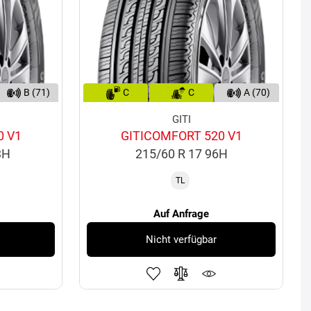
B (71)
C
C
A (70)
GITI
0 V1
GITICOMFORT 520 V1
3H
215/60 R 17 96H
TL
Auf Anfrage
Nicht verfügbar