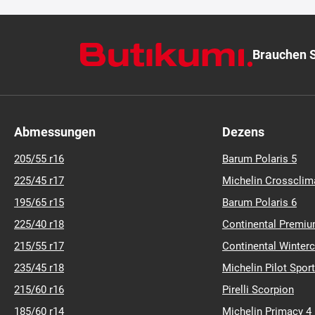
Brauchen S
Abmessungen
Dezens
205/55 r16
Barum Polaris 5
225/45 r17
Michelin Crossclim
195/65 r15
Barum Polaris 6
225/40 r18
Continental Premiu
215/55 r17
Continental Winter
235/45 r18
Michelin Pilot Sport
215/60 r16
Pirelli Scorpion
185/60 r14
Michelin Primacy 4