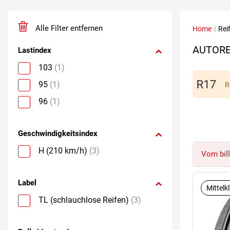
Alle Filter entfernen
Home
|
Rei
AUTORE
Lastindex
103
(1)
95
(1)
R
96
(1)
Geschwindigkeitsindex
H (210 km/h)
(3)
Vom bill
Label
Mittelk
TL (schlauchlose Reifen)
(3)